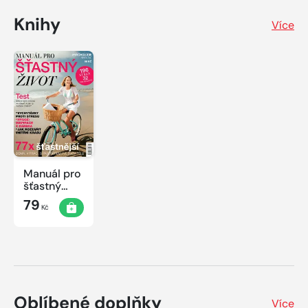
Knihy
Více
Manuál pro
šťastný
život
79
Kč
Oblíbené doplňky
Více