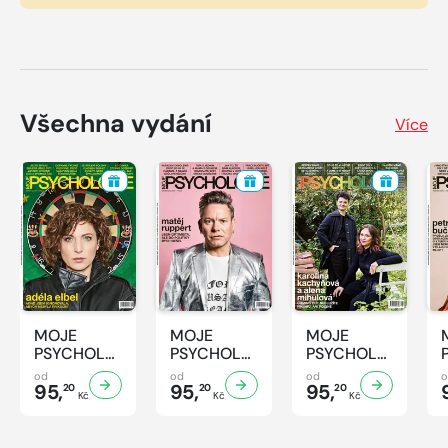
Všechna vydání
Více
MOJE
MOJE
MOJE
PSYCHOLOGIE
PSYCHOLOGIE
PSYCHOLOGIE
- 8/2026
- 7/2026
- 6/2026
od
od
od
95,
95,
95,
20
20
20
Kč
Kč
Kč