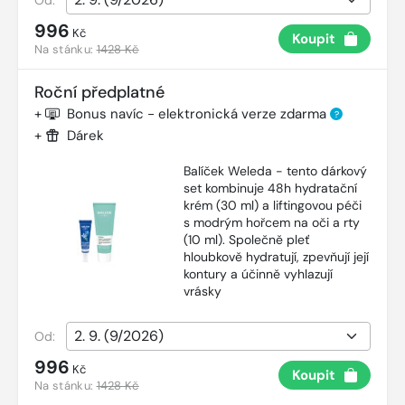
996
Kč
Koupit
Na stánku:
1428 Kč
Roční předplatné
+
Bonus navíc - elektronická verze zdarma
?
+
Dárek
Balíček Weleda - tento dárkový
set kombinuje 48h hydratační
krém (30 ml) a liftingovou péči
s modrým hořcem na oči a rty
(10 ml). Společně pleť
hloubkově hydratují, zpevňují její
kontury a účinně vyhlazují
vrásky
Od:
996
Kč
Koupit
Na stánku:
1428 Kč