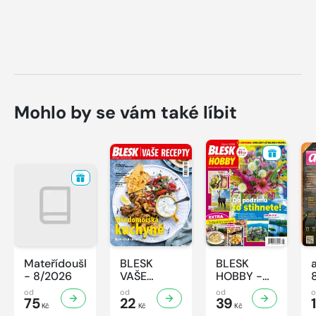
Mohlo by se vám také líbit
Mateřídouška
BLESK
BLESK
- 8/2026
VAŠE
HOBBY -
RECEPTY -
8/2026
od
od
od
75
8/2026
22
39
1
Kč
Kč
Kč