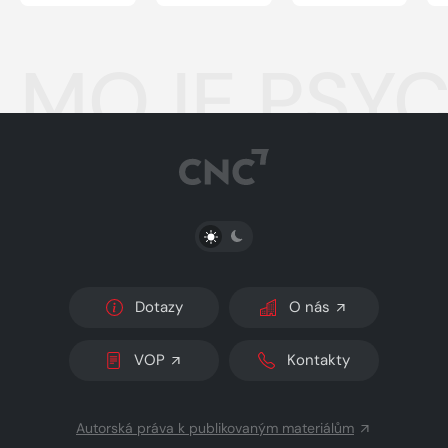
MOJE PSYC
PŘEPNOUT SVĚTLÝ/TMAVÝ REŽIM
Dotazy
O nás
VOP
Kontakty
Autorská práva k publikovaným materiálům