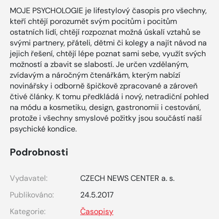
MOJE PSYCHOLOGIE je lifestylový časopis pro všechny,
kteří chtějí porozumět svým pocitům i pocitům
ostatních lidí, chtějí rozpoznat možná úskalí vztahů se
svými partnery, přáteli, dětmi či kolegy a najít návod na
jejich řešení, chtějí lépe poznat sami sebe, využít svých
možností a zbavit se slabostí. Je určen vzdělaným,
zvídavým a náročným čtenářkám, kterým nabízí
novinářsky i odborně špičkově zpracované a zároveň
čtivé články. K tomu předkládá i nový, netradiční pohled
na módu a kosmetiku, design, gastronomii i cestování,
protože i všechny smyslové požitky jsou součástí naší
psychické kondice.
Podrobnosti
Vydavatel:
CZECH NEWS CENTER a. s.
Publikováno:
24.5.2017
Kategorie:
Časopisy