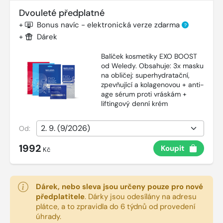
Dvouleté předplatné
+
Bonus navíc - elektronická verze zdarma
?
+
Dárek
Balíček kosmetiky EXO BOOST
od Weledy. Obsahuje: 3x masku
na obličej: superhydratační,
zpevňující a kolagenovou + anti-
age sérum proti vráskám +
liftingový denní krém
Od:
1992
Koupit
Kč
Dárek, nebo sleva jsou určeny pouze pro nové
předplatitele
.
Dárky jsou odesílány na adresu
plátce, a to zpravidla do 6 týdnů od provedení
úhrady.