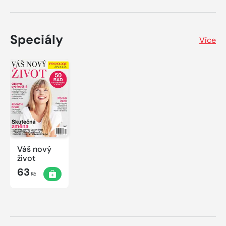
Speciály
Více
Váš nový
život
63
Kč