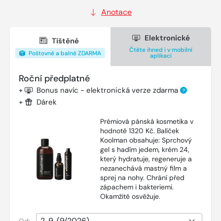
Anotace
Elektronické
Tištěné
Čtěte ihned i v mobilní
Poštovné a balné ZDARMA
aplikaci
Roční předplatné
+
Bonus navíc - elektronická verze zdarma
?
+
Dárek
Prémiová pánská kosmetika v
hodnotě 1320 Kč. Balíček
Koolman obsahuje: Sprchový
gel s hadím jedem, krém 24,
který hydratuje, regeneruje a
nezanechává mastný film a
sprej na nohy. Chrání před
zápachem i bakteriemi.
Okamžitě osvěžuje.
Od: