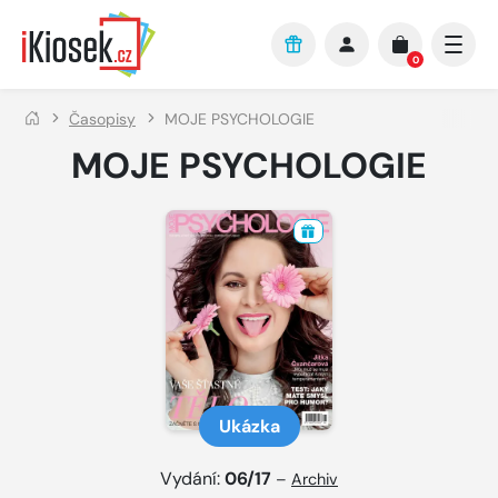
Přejít na hlavní obsah
0
Časopisy
MOJE PSYCHOLOGIE
MOJE PSYCHOLOGIE
Ukázka
Vydání:
06/17
–
Archiv