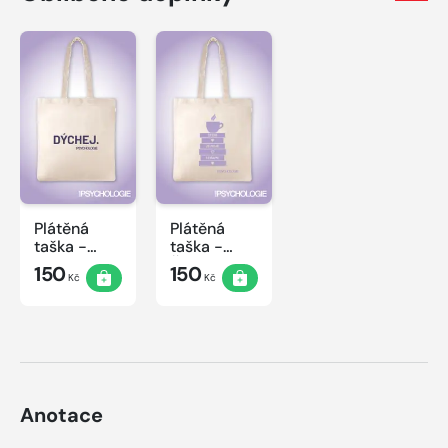
Plátěná
Plátěná
taška -
taška -
Dýchej
Čtení
150
150
Kč
Kč
Anotace