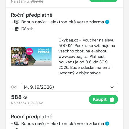
Na stánku:
708 Kč
Roční předplatné
+
Bonus navíc - elektronická verze zdarma
?
+
Dárek
Oxybag.cz - Voucher na slevu
500 Kč. Poukaz se vztahuje na
všechno zboží na e-shopu
www.oxybag.cz. Platnost
poukazu je od 8.6. do 30.9.
2026. Bude odeslán na email
uvedený v objednávce
Od:
588
Kč
Koupit
Na stánku:
708 Kč
Roční předplatné
+
Bonus navíc - elektronická verze zdarma
?