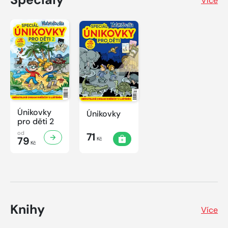
Více
Únikovky
Únikovky
pro děti 2
od
71
79
Kč
Kč
Knihy
Více