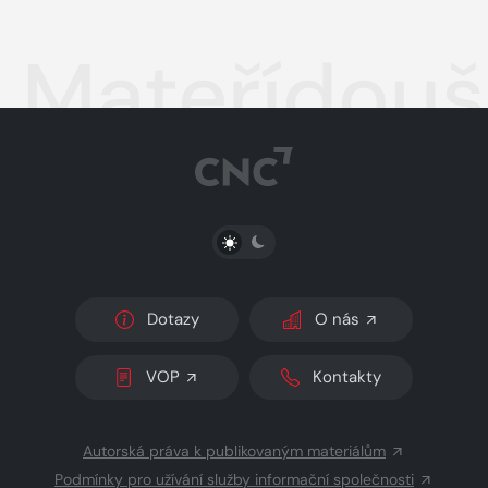
Mateřídouš
PŘEPNOUT SVĚTLÝ/TMAVÝ REŽIM
Dotazy
O nás
VOP
Kontakty
Autorská práva k publikovaným materiálům
Podmínky pro užívání služby informační společnosti