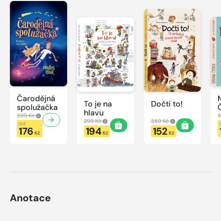
Čarodějná
To je na
Dočti to!
spolužačka
hlavu
399 Kč
3
299 Kč
359 Kč
od
176
194
152
Kč
Kč
Kč
Anotace