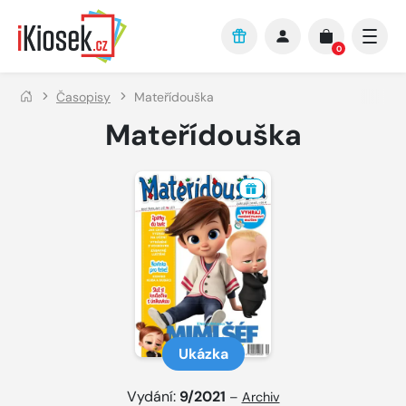
Přejít na hlavní obsah
0
Časopisy
Mateřídouška
Mateřídouška
Ukázka
Vydání:
9/2021
–
Archiv