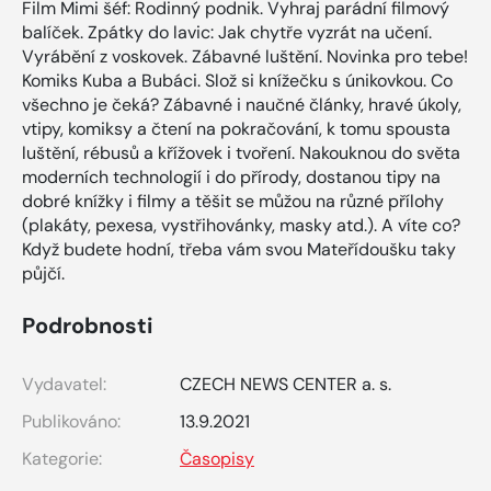
Film Mimi šéf: Rodinný podnik. Vyhraj parádní filmový
balíček. Zpátky do lavic: Jak chytře vyzrát na učení.
Vyrábění z voskovek. Zábavné luštění. Novinka pro tebe!
Komiks Kuba a Bubáci. Slož si knížečku s únikovkou. Co
všechno je čeká? Zábavné i naučné články, hravé úkoly,
vtipy, komiksy a čtení na pokračování, k tomu spousta
luštění, rébusů a křížovek i tvoření. Nakouknou do světa
moderních technologií i do přírody, dostanou tipy na
dobré knížky i filmy a těšit se můžou na různé přílohy
(plakáty, pexesa, vystřihovánky, masky atd.). A víte co?
Když budete hodní, třeba vám svou Mateřídoušku taky
půjčí.
Podrobnosti
Vydavatel:
CZECH NEWS CENTER a. s.
Publikováno:
13.9.2021
Kategorie:
Časopisy