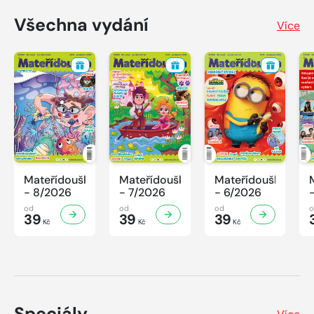
Všechna vydání
Více
Mateřídouška
Mateřídouška
Mateřídouška
- 8/2026
- 7/2026
- 6/2026
od
od
od
39
39
39
Kč
Kč
Kč
Speciály