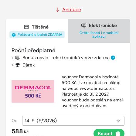
Anotace
Elektronické
Tištěné
Čtěte ihned i v mobilní
Poštovné a balné ZDARMA
aplikaci
Roční předplatné
+
Bonus navíc - elektronická verze zdarma
?
+
Dárek
Voucher Dermacol v hodnotě
500 Kč. Lze uplatnit na nákup
na webu www.dermacol.cz.
Platnost je do 31.12.2027.
Voucher bude odeslán na email
uvedený v objednávce.
Od:
588
Kč
Koupit