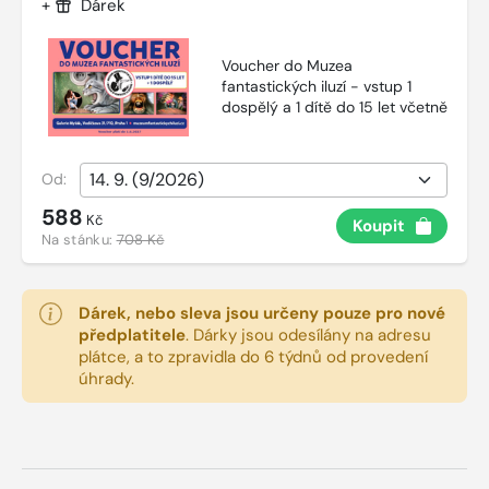
+
Dárek
Voucher do Muzea
fantastických iluzí - vstup 1
dospělý a 1 dítě do 15 let včetně
Od:
588
Kč
Koupit
Na stánku:
708 Kč
Dárek, nebo sleva jsou určeny pouze pro nové
předplatitele
.
Dárky jsou odesílány na adresu
plátce, a to zpravidla do 6 týdnů od provedení
úhrady.