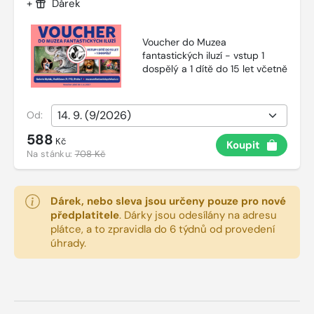
+
Dárek
Voucher do Muzea
fantastických iluzí - vstup 1
dospělý a 1 dítě do 15 let včetně
Od:
588
Kč
Koupit
Na stánku:
708 Kč
Dárek, nebo sleva jsou určeny pouze pro nové
předplatitele
.
Dárky jsou odesílány na adresu
plátce, a to zpravidla do 6 týdnů od provedení
úhrady.