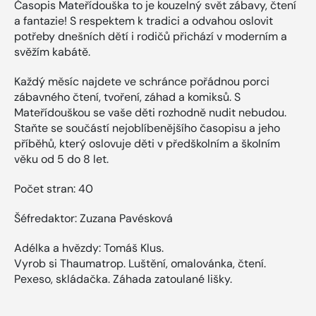
Časopis Mateřídouška to je kouzelný svět zábavy, čtení
a fantazie! S respektem k tradici a odvahou oslovit
potřeby dnešních dětí i rodičů přichází v moderním a
svěžím kabátě.
Každý měsíc najdete ve schránce pořádnou porci
zábavného čtení, tvoření, záhad a komiksů. S
Mateřídouškou se vaše děti rozhodně nudit nebudou.
Staňte se součástí nejoblíbenějšího časopisu a jeho
příběhů, který oslovuje děti v předškolním a školním
věku od 5 do 8 let.
Počet stran: 40
Šéfredaktor: Zuzana Pavésková
Adélka a hvězdy: Tomáš Klus.
Vyrob si Thaumatrop. Luštění, omalovánka, čtení.
Pexeso, skládačka. Záhada zatoulané lišky.