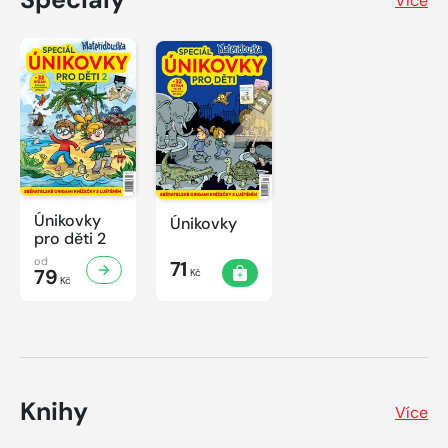
Více
Únikovky
Únikovky
pro děti 2
od
71
79
Kč
Kč
Knihy
Více