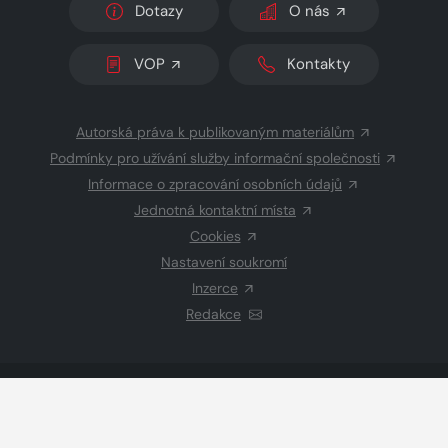
Dotazy
O nás
VOP
Kontakty
Autorská práva k publikovaným materiálům
Podmínky pro užívání služby informační společnosti
Informace o zpracování osobních údajů
Jednotná kontaktní místa
Cookies
Nastavení soukromí
Inzerce
Redakce
© 2026 Copyright
CZECH NEWS CENTER a.s.
a dodavatelé
obsahu
Vysázeno
Grand IT s.r.o.