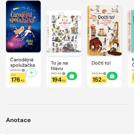
Čarodějná
To je na
Dočti to!
spolužačka
hlavu
399 Kč
3
299 Kč
359 Kč
od
176
194
152
Kč
Kč
Kč
Anotace