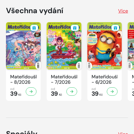
Všechna vydání
Více
Mateřídouška
Mateřídouška
Mateřídouška
- 8/2026
- 7/2026
- 6/2026
od
od
od
39
39
39
Kč
Kč
Kč
Speciály