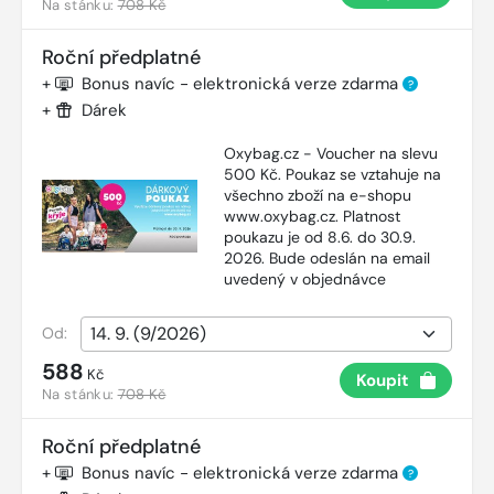
Na stánku:
708 Kč
Roční předplatné
+
Bonus navíc - elektronická verze zdarma
?
+
Dárek
Oxybag.cz - Voucher na slevu
500 Kč. Poukaz se vztahuje na
všechno zboží na e-shopu
www.oxybag.cz. Platnost
poukazu je od 8.6. do 30.9.
2026. Bude odeslán na email
uvedený v objednávce
Od:
588
Kč
Koupit
Na stánku:
708 Kč
Roční předplatné
+
Bonus navíc - elektronická verze zdarma
?