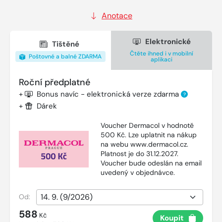
Anotace
Elektronické
Tištěné
Čtěte ihned i v mobilní
Poštovné a balné ZDARMA
aplikaci
Roční předplatné
+
Bonus navíc - elektronická verze zdarma
?
+
Dárek
Voucher Dermacol v hodnotě
500 Kč. Lze uplatnit na nákup
na webu www.dermacol.cz.
Platnost je do 31.12.2027.
Voucher bude odeslán na email
uvedený v objednávce.
Od:
588
Kč
Koupit