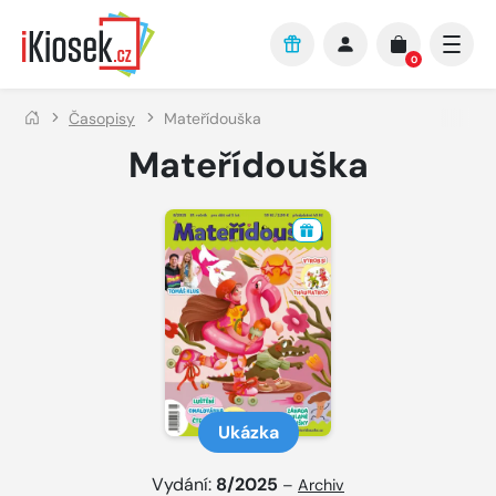
Přejít na hlavní obsah
0
Časopisy
Mateřídouška
Mateřídouška
Ukázka
Vydání:
8/2025
–
Archiv