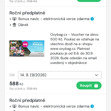
Na stánku:
708 Kč
Roční předplatné
+
Bonus navíc - elektronická verze zdarma
?
+
Dárek
Oxybag.cz - Voucher na slevu
500 Kč. Poukaz se vztahuje na
všechno zboží na e-shopu
www.oxybag.cz. Platnost
poukazu je od 8.6. do 30.9.
2026. Bude odeslán na email
uvedený v objednávce
Od:
588
Kč
Koupit
Na stánku:
708 Kč
Roční předplatné
+
Bonus navíc - elektronická verze zdarma
?