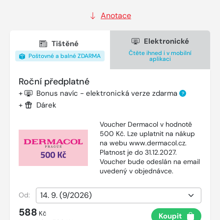
Anotace
Elektronické
Tištěné
Čtěte ihned i v mobilní
Poštovné a balné ZDARMA
aplikaci
Roční předplatné
+
Bonus navíc - elektronická verze zdarma
?
+
Dárek
Voucher Dermacol v hodnotě
500 Kč. Lze uplatnit na nákup
na webu www.dermacol.cz.
Platnost je do 31.12.2027.
Voucher bude odeslán na email
uvedený v objednávce.
Od:
588
Kč
Koupit