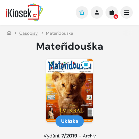
Přejít na hlavní obsah
0
Časopisy
Mateřídouška
Mateřídouška
Ukázka
Vydání:
7/2019
–
Archiv