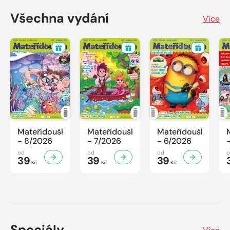
Všechna vydání
Více
Mateřídouška
Mateřídouška
Mateřídouška
- 8/2026
- 7/2026
- 6/2026
od
od
od
39
39
39
Kč
Kč
Kč
Speciály