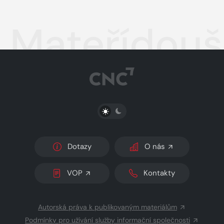
Mateřídouš
PŘEPNOUT SVĚTLÝ/TMAVÝ REŽIM
Dotazy
O nás
VOP
Kontakty
Autorská práva k publikovaným materiálům
Podmínky pro užívání služby informační společnosti