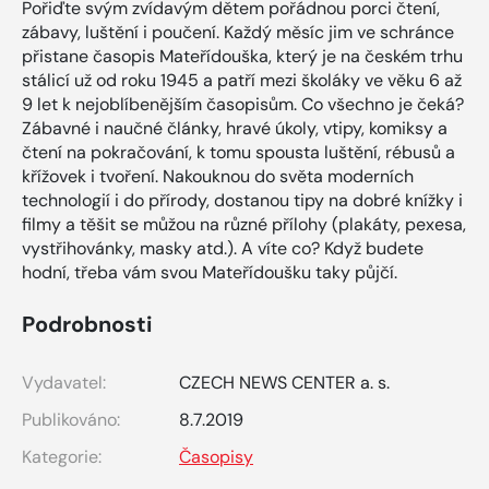
Pořiďte svým zvídavým dětem pořádnou porci čtení,
zábavy, luštění i poučení. Každý měsíc jim ve schránce
přistane časopis Mateřídouška, který je na českém trhu
stálicí už od roku 1945 a patří mezi školáky ve věku 6 až
9 let k nejoblíbenějším časopisům. Co všechno je čeká?
Zábavné i naučné články, hravé úkoly, vtipy, komiksy a
čtení na pokračování, k tomu spousta luštění, rébusů a
křížovek i tvoření. Nakouknou do světa moderních
technologií i do přírody, dostanou tipy na dobré knížky i
filmy a těšit se můžou na různé přílohy (plakáty, pexesa,
vystřihovánky, masky atd.). A víte co? Když budete
hodní, třeba vám svou Mateřídoušku taky půjčí.
Podrobnosti
Vydavatel:
CZECH NEWS CENTER a. s.
Publikováno:
8.7.2019
Kategorie:
Časopisy