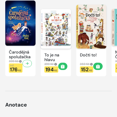
Čarodějná
To je na
Dočti to!
spolužačka
hlavu
399 Kč
3
299 Kč
359 Kč
od
176
194
152
Kč
Kč
Kč
Anotace