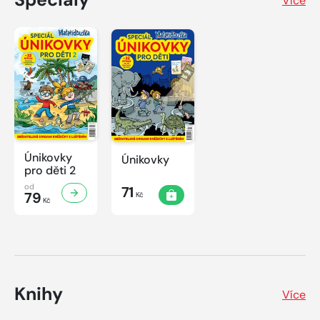
Více
Únikovky
Únikovky
pro děti 2
od
71
79
Kč
Kč
Knihy
Více