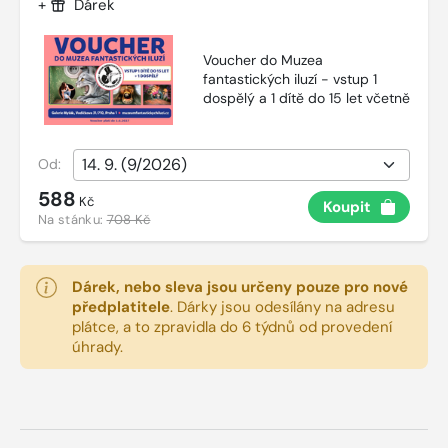
+
Dárek
Voucher do Muzea
fantastických iluzí - vstup 1
dospělý a 1 dítě do 15 let včetně
Od:
588
Kč
Koupit
Na stánku:
708 Kč
Dárek, nebo sleva jsou určeny pouze pro nové
předplatitele
.
Dárky jsou odesílány na adresu
plátce, a to zpravidla do 6 týdnů od provedení
úhrady.