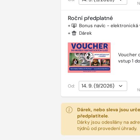
N
Roční předplatné
+
Bonus navíc - elektronická
+
Dárek
Voucher d
vstup 1 do
Od:
N
Dárek, nebo sleva jsou urč
předplatitele
.
Dárky jsou odesílány na adres
týdnů od provedení úhrady.