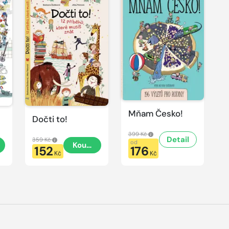
Mňam Česko!
Dočti to!
399 Kč
Detail
359 Kč
od
t
Koupit
152
176
Kč
Kč