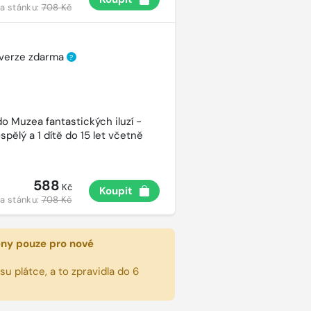
a stánku:
708 Kč
 verze zdarma
?
o Muzea fantastických iluzí -
spělý a 1 dítě do 15 let včetně
588
Kč
Koupit
a stánku:
708 Kč
eny pouze pro nové
u plátce, a to zpravidla do 6