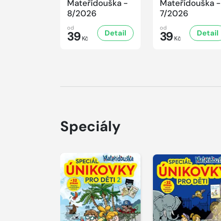
Mateřídouška -
Mateřídouška -
8/2026
7/2026
od
od
Detail
Detail
39
39
Kč
Kč
Speciály