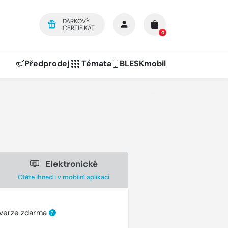
DÁRKOVÝ
CERTIFIKÁT
0
Předprodej
Témata
BLESKmobil
Elektronické
Čtěte ihned i v mobilní aplikaci
 verze zdarma
?