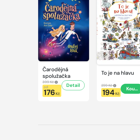
Čarodějná
To je na hlavu
spolužačka
399 Kč
Detail
299 Kč
od
Koupi
176
194
Kč
Kč