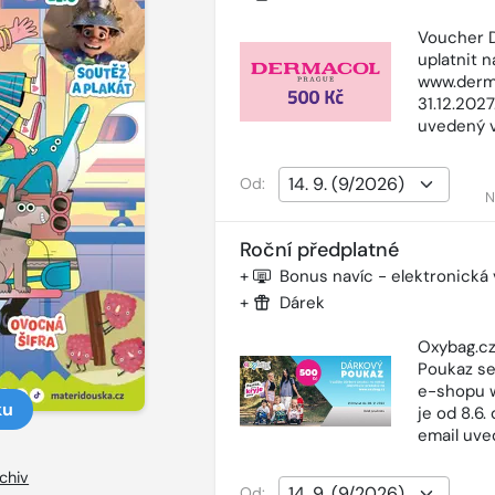
Voucher D
uplatnit 
www.derma
31.12.202
uvedený 
Od:
N
Roční předplatné
+
Bonus navíc - elektronická
+
Dárek
Oxybag.cz
Poukaz se
e-shopu w
ku
je od 8.6.
email uve
chiv
Od: