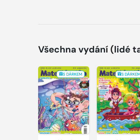
Všechna vydání
(lidé t
S DÁRKEM
S DÁRKE