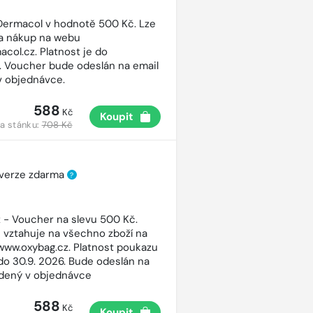
ermacol v hodnotě 500 Kč. Lze
na nákup na webu
col.cz. Platnost je do
7. Voucher bude odeslán na email
v objednávce.
588
Kč
Koupit
a stánku:
708 Kč
 verze zdarma
?
 - Voucher na slevu 500 Kč.
 vztahuje na všechno zboží na
ww.oxybag.cz. Platnost poukazu
 do 30.9. 2026. Bude odeslán na
dený v objednávce
588
Kč
Koupit