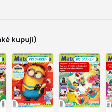
aké kupují)
M
S DÁRKEM
S DÁRKEM