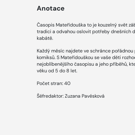
Anotace
Časopis Mateřídouška to je kouzelný svět záb
tradici a odvahou oslovit potřeby dnešních d
kabátě.
Každý měsíc najdete ve schránce pořádnou p
komiksů. S Mateřídouškou se vaše děti rozho
nejoblíbenějšího časopisu a jeho příběhů, kt
věku od 5 do 8 let.
Počet stran: 40
Šéfredaktor: Zuzana Pavésková