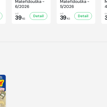
Mateřídouška -
Mateřídouška -
M
6/2026
5/2026
od
od
o
Detail
Detail
39
39
Kč
Kč