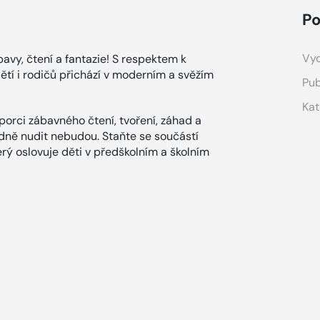
Po
Vyd
avy, čtení a fantazie! S respektem k
ětí i rodičů přichází v moderním a svěžím
Pub
Kat
orci zábavného čtení, tvoření, záhad a
dně nudit nebudou. Staňte se součástí
erý oslovuje děti v předškolním a školním