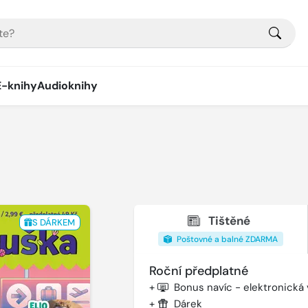
E-knihy
Audioknihy
Tištěné
S DÁRKEM
Poštovné a balné ZDARMA
Roční předplatné
+
Bonus navíc - elektronická
+
Dárek