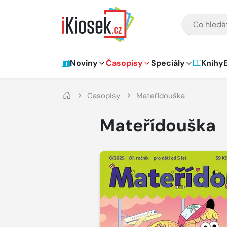
Přejít na hlavní obsah
VYHLEDÁVÁNÍ
Hlavní navigace
Noviny
Časopisy
Speciály
Knihy
Časopisy
Mateřídouška
Mateřídouška