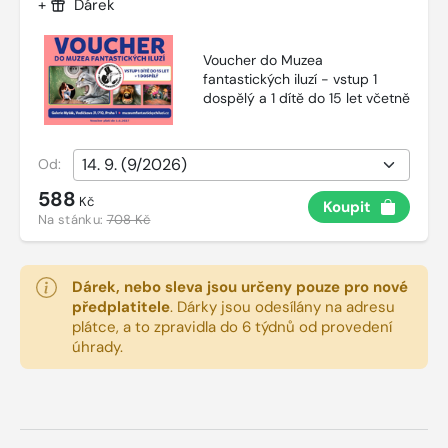
+
Dárek
Voucher do Muzea
fantastických iluzí - vstup 1
dospělý a 1 dítě do 15 let včetně
Od:
588
Kč
Koupit
Na stánku:
708 Kč
Dárek, nebo sleva jsou určeny pouze pro nové
předplatitele
.
Dárky jsou odesílány na adresu
plátce, a to zpravidla do 6 týdnů od provedení
úhrady.