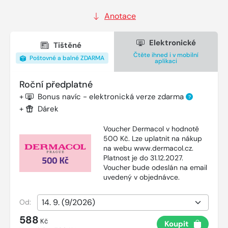
Anotace
Elektronické
Tištěné
Čtěte ihned i v mobilní
Poštovné a balné ZDARMA
aplikaci
Roční předplatné
+
Bonus navíc - elektronická verze zdarma
?
+
Dárek
Voucher Dermacol v hodnotě
500 Kč. Lze uplatnit na nákup
na webu www.dermacol.cz.
Platnost je do 31.12.2027.
Voucher bude odeslán na email
uvedený v objednávce.
Od:
588
Kč
Koupit