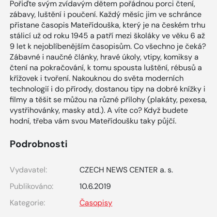
Pořiďte svým zvídavým dětem pořádnou porci čtení,
zábavy, luštění i poučení. Každý měsíc jim ve schránce
přistane časopis Mateřídouška, který je na českém trhu
stálicí už od roku 1945 a patří mezi školáky ve věku 6 až
9 let k nejoblíbenějším časopisům. Co všechno je čeká?
Zábavné i naučné články, hravé úkoly, vtipy, komiksy a
čtení na pokračování, k tomu spousta luštění, rébusů a
křížovek i tvoření. Nakouknou do světa moderních
technologií i do přírody, dostanou tipy na dobré knížky i
filmy a těšit se můžou na různé přílohy (plakáty, pexesa,
vystřihovánky, masky atd.). A víte co? Když budete
hodní, třeba vám svou Mateřídoušku taky půjčí.
Podrobnosti
Vydavatel:
CZECH NEWS CENTER a. s.
Publikováno:
10.6.2019
Kategorie:
Časopisy