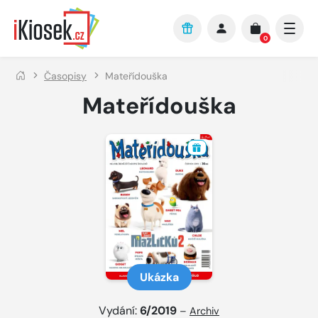
Přejít na hlavní obsah
0
Časopisy
Mateřídouška
Mateřídouška
Ukázka
Vydání:
6/2019
–
Archiv