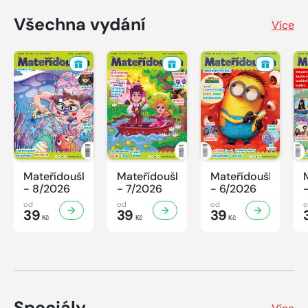
Všechna vydání
Více
Mateřídouška
Mateřídouška
Mateřídouška
- 8/2026
- 7/2026
- 6/2026
od
od
od
39
39
39
Kč
Kč
Kč
Speciály