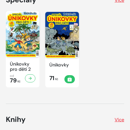
Více
Únikovky
Únikovky
pro děti 2
od
71
79
Kč
Kč
Knihy
Více