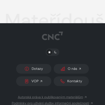
Mateřídouš
PŘEPNOUT SVĚTLÝ/TMAVÝ REŽIM
Dotazy
O nás
VOP
Kontakty
Autorská práva k publikovaným materiálům
Podmínky pro užívání služby informační společnosti