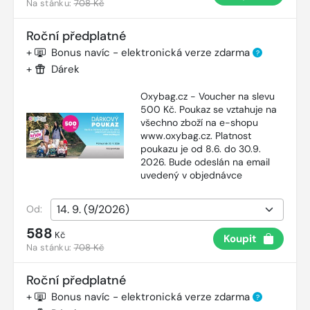
Na stánku:
708 Kč
Roční předplatné
+
Bonus navíc - elektronická verze zdarma
?
+
Dárek
Oxybag.cz - Voucher na slevu
500 Kč. Poukaz se vztahuje na
všechno zboží na e-shopu
www.oxybag.cz. Platnost
poukazu je od 8.6. do 30.9.
2026. Bude odeslán na email
uvedený v objednávce
Od:
588
Kč
Koupit
Na stánku:
708 Kč
Roční předplatné
+
Bonus navíc - elektronická verze zdarma
?