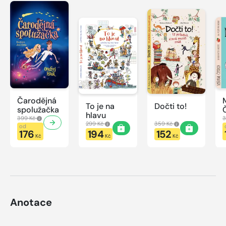
Čarodějná
To je na
Dočti to!
spolužačka
hlavu
399 Kč
3
299 Kč
359 Kč
od
176
194
152
Kč
Kč
Kč
Anotace