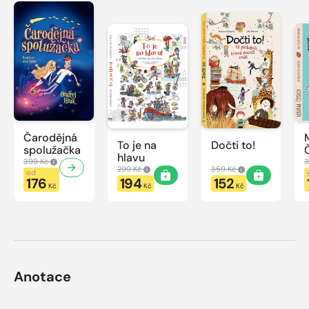
Čarodějná
To je na
Dočti to!
spolužačka
hlavu
399 Kč
3
299 Kč
359 Kč
od
176
194
152
Kč
Kč
Kč
Anotace