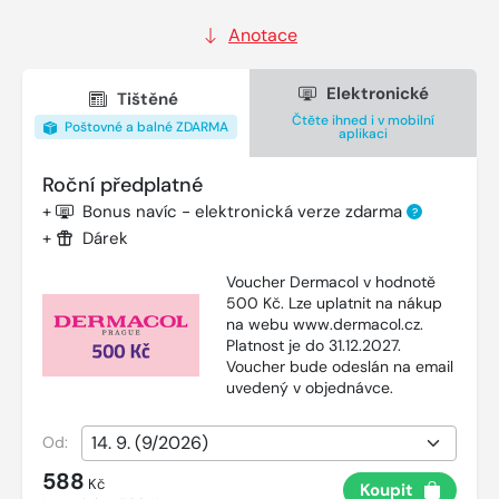
Anotace
Elektronické
Tištěné
Čtěte ihned i v mobilní
Poštovné a balné ZDARMA
aplikaci
Roční předplatné
+
Bonus navíc - elektronická verze zdarma
?
+
Dárek
Voucher Dermacol v hodnotě
500 Kč. Lze uplatnit na nákup
na webu www.dermacol.cz.
Platnost je do 31.12.2027.
Voucher bude odeslán na email
uvedený v objednávce.
Od:
588
Kč
Koupit