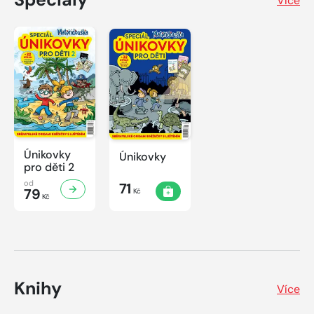
Více
Únikovky
Únikovky
pro děti 2
od
71
79
Kč
Kč
Knihy
Více