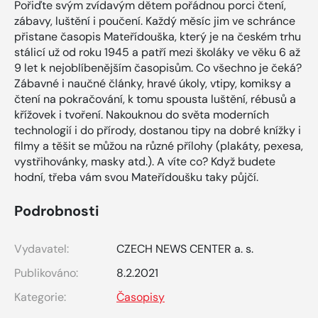
Pořiďte svým zvídavým dětem pořádnou porci čtení,
zábavy, luštění i poučení. Každý měsíc jim ve schránce
přistane časopis Mateřídouška, který je na českém trhu
stálicí už od roku 1945 a patří mezi školáky ve věku 6 až
9 let k nejoblíbenějším časopisům. Co všechno je čeká?
Zábavné i naučné články, hravé úkoly, vtipy, komiksy a
čtení na pokračování, k tomu spousta luštění, rébusů a
křížovek i tvoření. Nakouknou do světa moderních
technologií i do přírody, dostanou tipy na dobré knížky i
filmy a těšit se můžou na různé přílohy (plakáty, pexesa,
vystřihovánky, masky atd.). A víte co? Když budete
hodní, třeba vám svou Mateřídoušku taky půjčí.
Podrobnosti
Vydavatel:
CZECH NEWS CENTER a. s.
Publikováno:
8.2.2021
Kategorie:
Časopisy