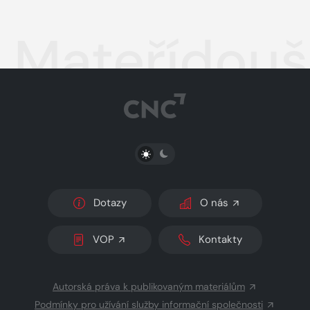
Mateřídouš
PŘEPNOUT SVĚTLÝ/TMAVÝ REŽIM
Dotazy
O nás
VOP
Kontakty
Autorská práva k publikovaným materiálům
Podmínky pro užívání služby informační společnosti