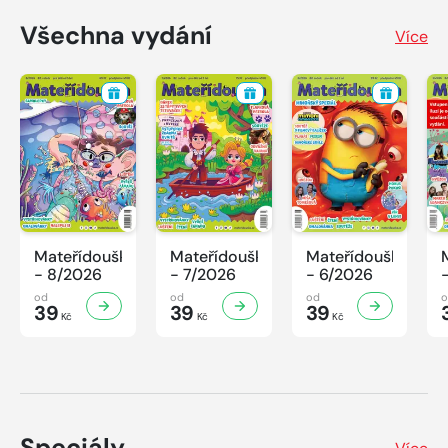
Všechna vydání
Více
Mateřídouška
Mateřídouška
Mateřídouška
- 8/2026
- 7/2026
- 6/2026
od
od
od
39
39
39
Kč
Kč
Kč
Speciály