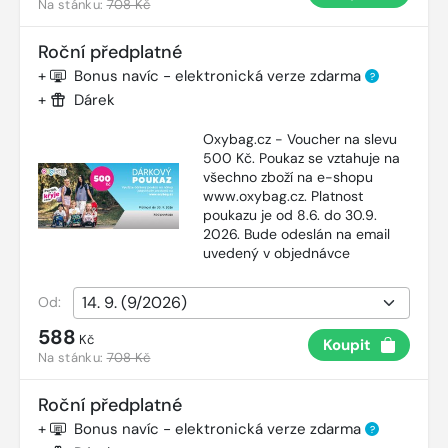
Na stánku:
708 Kč
Roční předplatné
+
Bonus navíc - elektronická verze zdarma
?
+
Dárek
Oxybag.cz - Voucher na slevu
500 Kč. Poukaz se vztahuje na
všechno zboží na e-shopu
www.oxybag.cz. Platnost
poukazu je od 8.6. do 30.9.
2026. Bude odeslán na email
uvedený v objednávce
Od:
588
Kč
Koupit
Na stánku:
708 Kč
Roční předplatné
+
Bonus navíc - elektronická verze zdarma
?