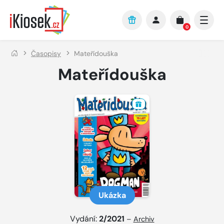
Přejít na hlavní obsah
0
Časopisy
Mateřídouška
Mateřídouška
Ukázka
Vydání:
2/2021
–
Archiv