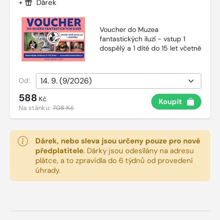
+
Dárek
Voucher do Muzea
fantastických iluzí - vstup 1
dospělý a 1 dítě do 15 let včetně
Od:
588
Kč
Koupit
Na stánku:
708 Kč
Dárek, nebo sleva jsou určeny pouze pro nové
předplatitele
.
Dárky jsou odesílány na adresu
plátce, a to zpravidla do 6 týdnů od provedení
úhrady.