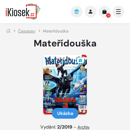
Přejít na hlavní obsah
0
Časopisy
Mateřídouška
Mateřídouška
Ukázka
Vydání:
2/2019
–
Archiv