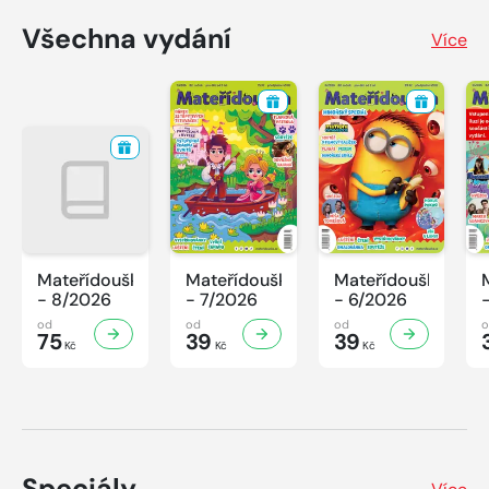
Všechna vydání
Více
Mateřídouška
Mateřídouška
Mateřídouška
- 8/2026
- 7/2026
- 6/2026
od
od
od
75
39
39
Kč
Kč
Kč
Speciály