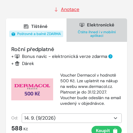
Anotace
Elektronické
Tištěné
Čtěte ihned i v mobilní
Poštovné a balné ZDARMA
aplikaci
Roční předplatné
+
Bonus navíc - elektronická verze zdarma
?
+
Dárek
Voucher Dermacol v hodnotě
500 Kč. Lze uplatnit na nákup
na webu www.dermacol.cz.
Platnost je do 31.12.2027.
Voucher bude odeslán na email
uvedený v objednávce.
Od:
588
Kč
Koupit