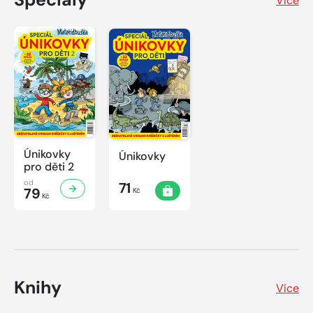
Více
Únikovky
Únikovky
pro děti 2
od
71
79
Kč
Kč
Knihy
Více