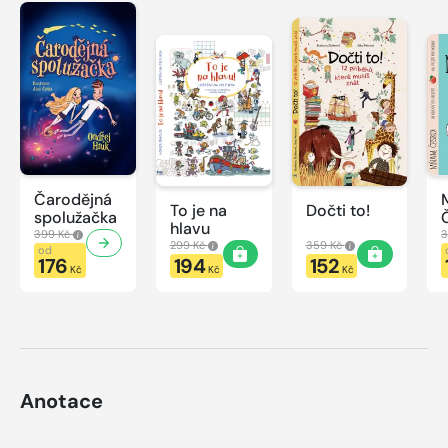
Čarodějná
To je na
Dočti to!
spolužačka
hlavu
399 Kč
3
299 Kč
359 Kč
od
176
194
152
Kč
Kč
Kč
Anotace