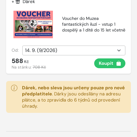
+
Dárek
Voucher do Muzea
fantastických iluzí - vstup 1
dospělý a 1 dítě do 15 let včetně
Od:
588
Kč
Koupit
Na stánku:
708 Kč
Dárek, nebo sleva jsou určeny pouze pro nové
předplatitele
.
Dárky jsou odesílány na adresu
plátce, a to zpravidla do 6 týdnů od provedení
úhrady.