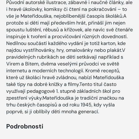
Původní autorské ilustrace, zábavné i naučné články, ale
i hravé úkolovky, komiksy či čtení na pokračování – to
vše je Mateřídouška, nejoblíbenější časopis školáků.A
protože si děti mají především hrát, přináší jim nejen
spoustu luštění, rébusů a křížovek, ale navíc své čtenáře
inspiruje k tvoření a procvičování různých dovedností.
Nedílnou součástí každého vydání je totiž karton, kde
najdou vystřihovánky, hry, omalovánky nebo plakát.V
pravidelných rubrikách se děti setkávají například s
Virem a Bitem, dvěma veselými průvodci ve světě
internetu a moderních technologií. Kromě receptů,
které už školáci hravě zvládnou, nabízí Mateřídouška
také tipy na dobré knížky a filmy.Tento titul často
využívají pedagogové 1. stupně základních škol pro
zpestření výuky.Mateřídouška je tradiční značkou na
trhu českých časopisů a od roku 1945, kdy vyšla
poprvé, si ji oblíbily děti mnoha generací.
Podrobnosti