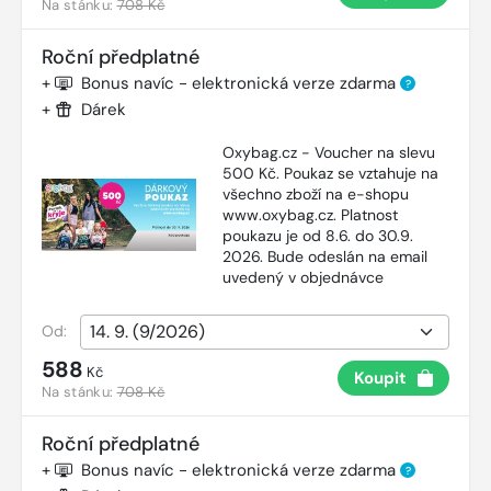
Na stánku:
708 Kč
Roční předplatné
+
Bonus navíc - elektronická verze zdarma
?
+
Dárek
Oxybag.cz - Voucher na slevu
500 Kč. Poukaz se vztahuje na
všechno zboží na e-shopu
www.oxybag.cz. Platnost
poukazu je od 8.6. do 30.9.
2026. Bude odeslán na email
uvedený v objednávce
Od:
588
Kč
Koupit
Na stánku:
708 Kč
Roční předplatné
+
Bonus navíc - elektronická verze zdarma
?