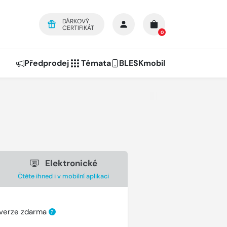
DÁRKOVÝ
CERTIFIKÁT
0
Předprodej
Témata
BLESKmobil
Elektronické
Čtěte ihned i v mobilní aplikaci
 verze zdarma
?