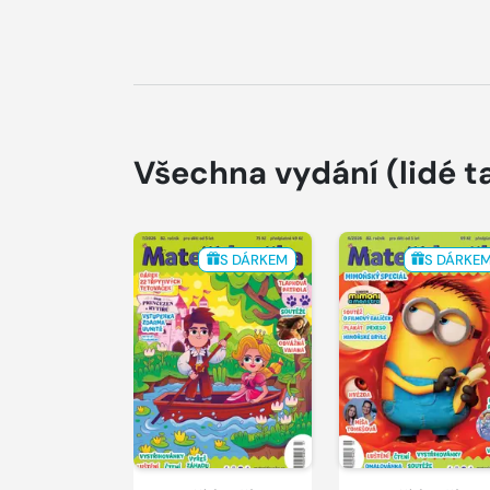
Všechna vydání
(lidé t
S DÁRKEM
S DÁRKE