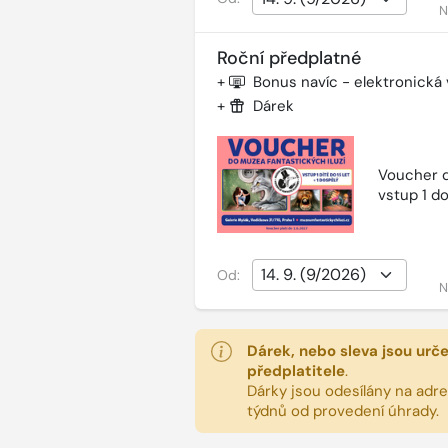
N
Roční předplatné
+
Bonus navíc - elektronická
+
Dárek
Voucher d
vstup 1 do
Od:
N
Dárek, nebo sleva jsou urč
předplatitele
.
Dárky jsou odesílány na adres
týdnů od provedení úhrady.