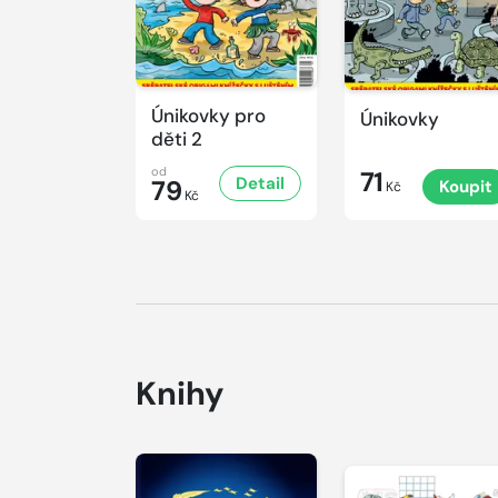
Únikovky pro
Únikovky
děti 2
od
71
Detail
79
Koupit
Kč
Kč
Knihy