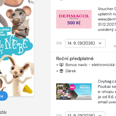
Voucher D
uplatnit 
www.derma
31.12.202
uvedený 
Od:
N
Roční předplatné
+
Bonus navíc - elektronická
+
Dárek
Oxybag.cz
Poukaz se
e-shopu w
ku
je od 8.6.
email uve
chiv
Od: