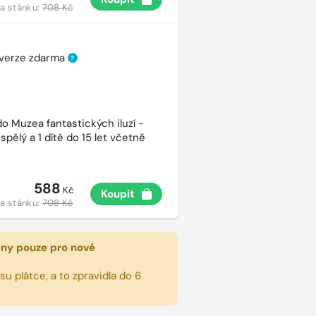
a stánku:
708 Kč
 verze zdarma
?
o Muzea fantastických iluzí -
spělý a 1 dítě do 15 let včetně
588
Kč
Koupit
a stánku:
708 Kč
eny pouze pro nové
u plátce, a to zpravidla do 6