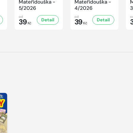
Mateřídouška -
Mateřídouška -
M
5/2026
4/2026
3
od
od
o
Detail
Detail
39
39
Kč
Kč