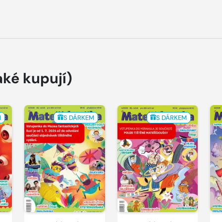
aké kupují)
M
S DÁRKEM
S DÁRKEM