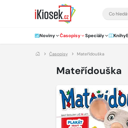
Přejít na hlavní obsah
VYHLEDÁVÁNÍ
Hlavní navigace
Noviny
Časopisy
Speciály
Knihy
Časopisy
Mateřídouška
Mateřídouška