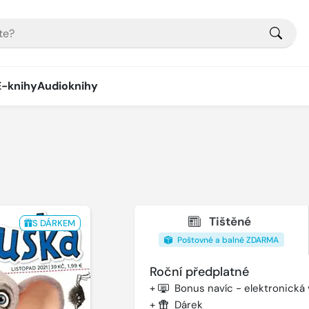
E-knihy
Audioknihy
Tištěné
S DÁRKEM
Poštovné a balné ZDARMA
Roční předplatné
+
Bonus navíc - elektronická
+
Dárek