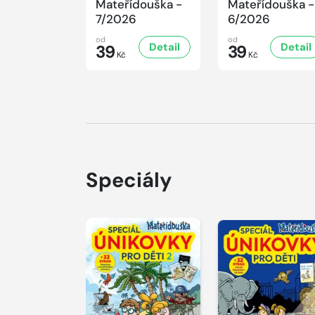
Mateřídouška -
Mateřídouška -
7/2026
6/2026
od
od
Detail
Detail
39
39
Kč
Kč
Speciály