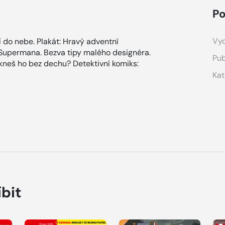
Po
Vyd
ří do nebe. Plakát: Hravý adventní
 Supermana. Bezva tipy malého designéra.
Pub
kneš ho bez dechu? Detektivní komiks:
Kat
íbit