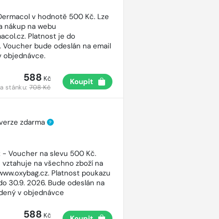
ermacol v hodnotě 500 Kč. Lze
na nákup na webu
col.cz. Platnost je do
7. Voucher bude odeslán na email
v objednávce.
588
Kč
Koupit
a stánku:
708 Kč
 verze zdarma
?
 - Voucher na slevu 500 Kč.
 vztahuje na všechno zboží na
ww.oxybag.cz. Platnost poukazu
 do 30.9. 2026. Bude odeslán na
dený v objednávce
588
Kč
Koupit