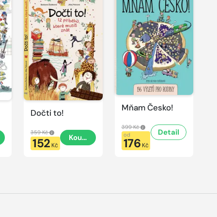
Mňam Česko!
Dočti to!
399 Kč
Detail
359 Kč
od
t
Koupit
152
176
Kč
Kč