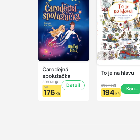
Čarodějná
To je na hlavu
spolužačka
399 Kč
Detail
299 Kč
od
Koupi
176
194
Kč
Kč