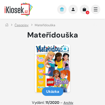
Přejít na hlavní obsah
0
Časopisy
Mateřídouška
Mateřídouška
Ukázka
Vydání:
11/2020
–
Archiv