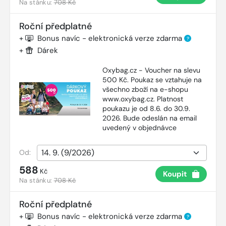
Na stánku:
708 Kč
Roční předplatné
+
Bonus navíc - elektronická verze zdarma
?
+
Dárek
Oxybag.cz - Voucher na slevu
500 Kč. Poukaz se vztahuje na
všechno zboží na e-shopu
www.oxybag.cz. Platnost
poukazu je od 8.6. do 30.9.
2026. Bude odeslán na email
uvedený v objednávce
Od:
588
Kč
Koupit
Na stánku:
708 Kč
Roční předplatné
+
Bonus navíc - elektronická verze zdarma
?