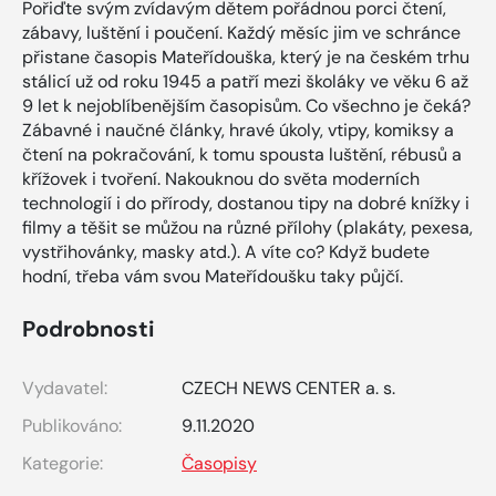
Pořiďte svým zvídavým dětem pořádnou porci čtení,
zábavy, luštění i poučení. Každý měsíc jim ve schránce
přistane časopis Mateřídouška, který je na českém trhu
stálicí už od roku 1945 a patří mezi školáky ve věku 6 až
9 let k nejoblíbenějším časopisům. Co všechno je čeká?
Zábavné i naučné články, hravé úkoly, vtipy, komiksy a
čtení na pokračování, k tomu spousta luštění, rébusů a
křížovek i tvoření. Nakouknou do světa moderních
technologií i do přírody, dostanou tipy na dobré knížky i
filmy a těšit se můžou na různé přílohy (plakáty, pexesa,
vystřihovánky, masky atd.). A víte co? Když budete
hodní, třeba vám svou Mateřídoušku taky půjčí.
Podrobnosti
Vydavatel:
CZECH NEWS CENTER a. s.
Publikováno:
9.11.2020
Kategorie:
Časopisy