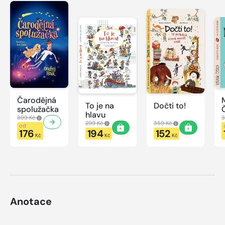
Čarodějná
To je na
Dočti to!
spolužačka
hlavu
399 Kč
3
299 Kč
359 Kč
od
176
194
152
Kč
Kč
Kč
Anotace