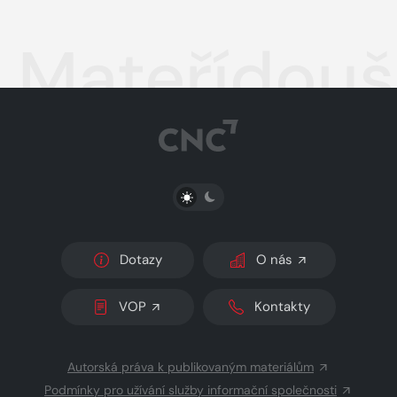
Mateřídouš
PŘEPNOUT SVĚTLÝ/TMAVÝ REŽIM
Dotazy
O nás
VOP
Kontakty
Autorská práva k publikovaným materiálům
Podmínky pro užívání služby informační společnosti