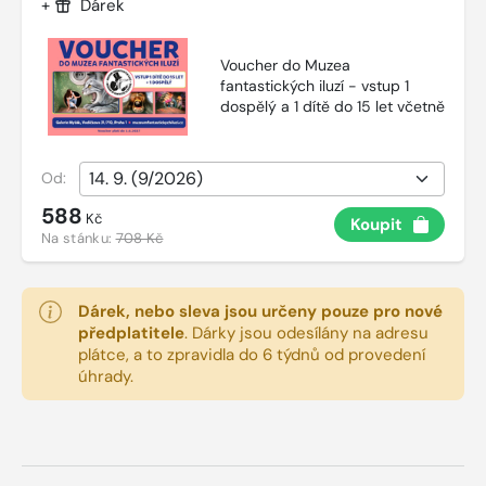
+
Dárek
Voucher do Muzea
fantastických iluzí - vstup 1
dospělý a 1 dítě do 15 let včetně
Od:
588
Kč
Koupit
Na stánku:
708 Kč
Dárek, nebo sleva jsou určeny pouze pro nové
předplatitele
.
Dárky jsou odesílány na adresu
plátce, a to zpravidla do 6 týdnů od provedení
úhrady.