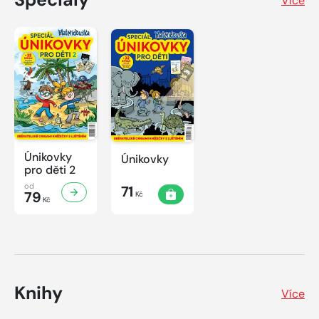
Více
Únikovky
Únikovky
pro děti 2
od
71
79
Kč
Kč
Knihy
Více