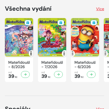
Všechna vydání
Více
Mateřídouška
Mateřídouška
Mateřídouška
- 8/2026
- 7/2026
- 6/2026
od
od
od
39
39
39
Kč
Kč
Kč
Speciály