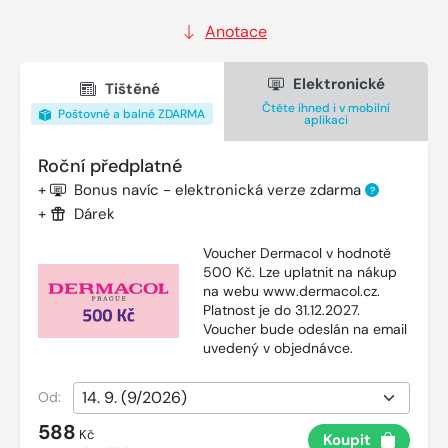
Anotace
Elektronické
Tištěné
Čtěte ihned i v mobilní
Poštovné a balné ZDARMA
aplikaci
Roční předplatné
+
Bonus navíc - elektronická verze zdarma
?
+
Dárek
Voucher Dermacol v hodnotě
500 Kč. Lze uplatnit na nákup
na webu www.dermacol.cz.
Platnost je do 31.12.2027.
Voucher bude odeslán na email
uvedený v objednávce.
Od:
588
Kč
Koupit