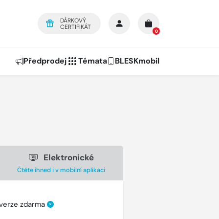
DÁRKOVÝ
CERTIFIKÁT
0
Předprodej
Témata
BLESKmobil
Elektronické
Čtěte ihned i v mobilní aplikaci
 verze zdarma
?