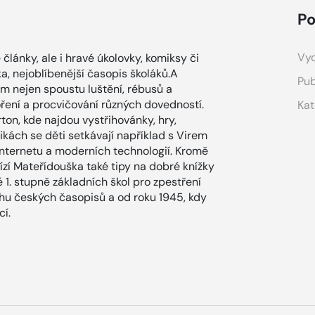
Po
Vyd
články, ale i hravé úkolovky, komiksy či
a, nejoblíbenější časopis školáků.A
Pub
jim nejen spoustu luštění, rébusů a
voření a procvičování různých dovedností.
Kat
ton, kde najdou vystřihovánky, hry,
kách se děti setkávají například s Virem
internetu a moderních technologií. Kromě
bízí Mateřídouška také tipy na dobré knížky
é 1. stupně základních škol pro zpestření
rhu českých časopisů a od roku 1945, kdy
cí.