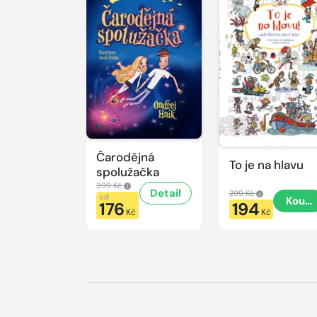
Čarodějná
To je na hlavu
spolužačka
399 Kč
Detail
299 Kč
od
Koupi
176
194
Kč
Kč