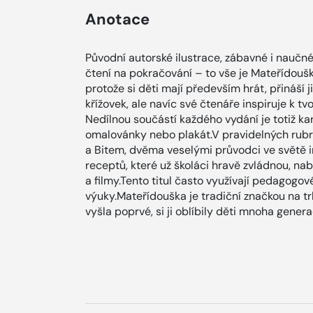
Anotace
Původní autorské ilustrace, zábavné i naučné 
čtení na pokračování – to vše je Mateřídoušk
protože si děti mají především hrát, přináší 
křížovek, ale navíc své čtenáře inspiruje k t
Nedílnou součástí každého vydání je totiž kar
omalovánky nebo plakát.V pravidelných rubri
a Bitem, dvěma veselými průvodci ve světě 
receptů, které už školáci hravě zvládnou, na
a filmy.Tento titul často využívají pedagogov
výuky.Mateřídouška je tradiční značkou na t
vyšla poprvé, si ji oblíbily děti mnoha genera