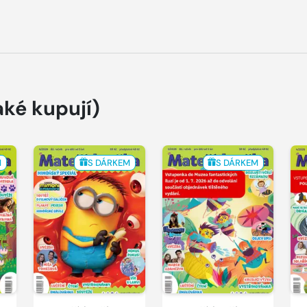
aké kupují)
M
S DÁRKEM
S DÁRKEM