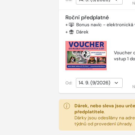
N
Roční předplatné
+
Bonus navíc - elektronická
+
Dárek
Voucher d
vstup 1 do
Od:
N
Dárek, nebo sleva jsou urč
předplatitele
.
Dárky jsou odesílány na adres
týdnů od provedení úhrady.