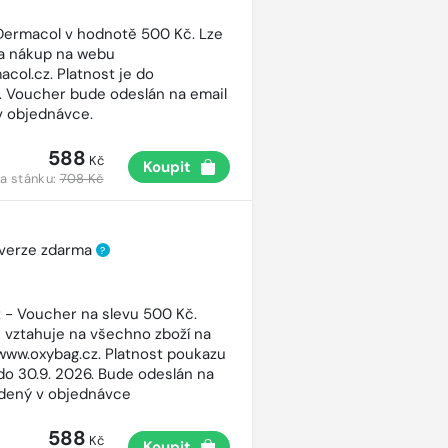
ermacol v hodnotě 500 Kč. Lze
na nákup na webu
col.cz. Platnost je do
7. Voucher bude odeslán na email
v objednávce.
588
Kč
Koupit
a stánku:
708 Kč
 verze zdarma
?
 - Voucher na slevu 500 Kč.
 vztahuje na všechno zboží na
ww.oxybag.cz. Platnost poukazu
 do 30.9. 2026. Bude odeslán na
dený v objednávce
588
Kč
Koupit