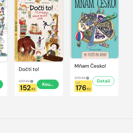
Mňam Česko!
Dočti to!
399 Kč
Detail
359 Kč
od
t
Koupit
152
176
Kč
Kč