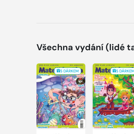
Všechna vydání
(lidé t
S DÁRKEM
S DÁRKE