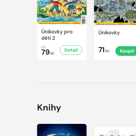
Únikovky pro
Únikovky
děti 2
od
71
Detail
79
Koupit
Kč
Kč
Knihy