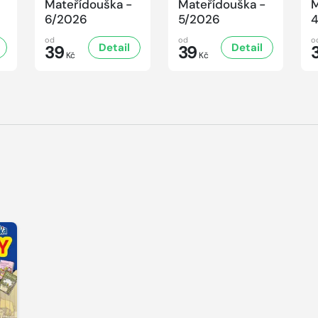
Mateřídouška -
Mateřídouška -
M
6/2026
5/2026
od
od
o
Detail
Detail
39
39
Kč
Kč