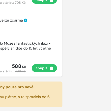
a stánku:
708 Kč
 verze zdarma
?
o Muzea fantastických iluzí -
spělý a 1 dítě do 15 let včetně
588
Kč
Koupit
a stánku:
708 Kč
eny pouze pro nové
u plátce, a to zpravidla do 6