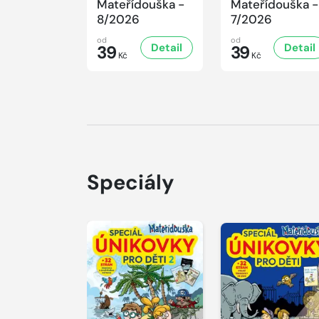
Mateřídouška -
Mateřídouška -
8/2026
7/2026
od
od
Detail
Detail
39
39
Kč
Kč
Speciály