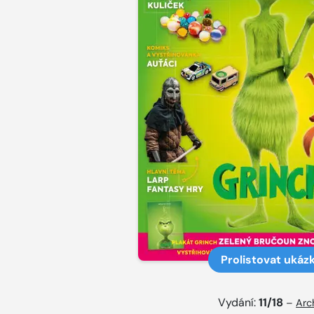
Prolistovat ukáz
Vydání:
11/18
–
Arc