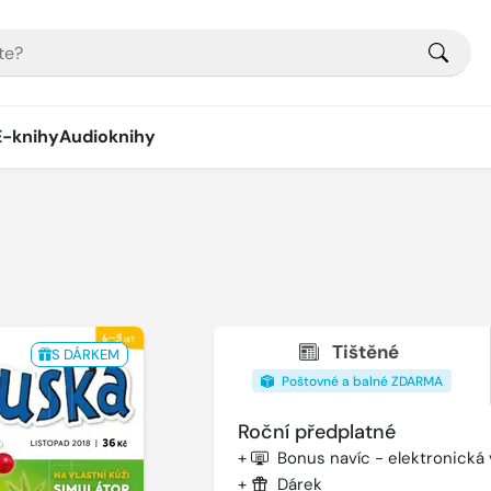
E-knihy
Audioknihy
Tištěné
S DÁRKEM
Poštovné a balné ZDARMA
Roční předplatné
+
Bonus navíc - elektronická
+
Dárek