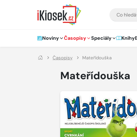
Přejít na hlavní obsah
VYHLEDÁVÁNÍ
Hlavní navigace
Noviny
Časopisy
Speciály
Knihy
Časopisy
Mateřídouška
Mateřídouška