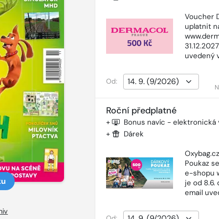
Voucher D
uplatnit 
www.derma
31.12.202
uvedený 
Od:
N
Roční předplatné
+
Bonus navíc - elektronická
+
Dárek
Oxybag.cz
Poukaz se
e-shopu w
ku
je od 8.6.
email uve
hiv
Od: