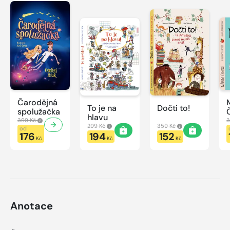
Čarodějná
To je na
Dočti to!
spolužačka
hlavu
399 Kč
3
299 Kč
359 Kč
od
176
194
152
Kč
Kč
Kč
Anotace