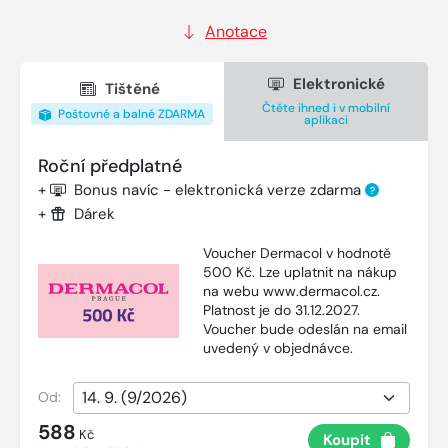
Anotace
Elektronické
Tištěné
Čtěte ihned i v mobilní
Poštovné a balné ZDARMA
aplikaci
Roční předplatné
+
Bonus navíc - elektronická verze zdarma
?
+
Dárek
Voucher Dermacol v hodnotě
500 Kč. Lze uplatnit na nákup
na webu www.dermacol.cz.
Platnost je do 31.12.2027.
Voucher bude odeslán na email
uvedený v objednávce.
Od:
588
Kč
Koupit