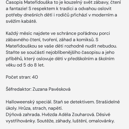
Časopis Mateřídouška to je kouzelný svět zábavy, čtení
a fantazie! S respektem k tradici a odvahou oslovit
potřeby dnešních dětí i rodičů přichází v moderním a
svěžím kabátě.
Každý měsíc najdete ve schránce pořádnou porci
zábavného čtení, tvoření, záhad a komiksů. S
Mateřídouškou se vaše děti rozhodně nudit nebudou.
Staňte se součástí nejoblíbenějšího časopisu a jeho
příběhů, který oslovuje děti v předškolním a školním
věku od 5 do 8 let.
Počet stran: 40
Šéfredaktor: Zuzana Pavésková
Halloweenský speciál. Staň se detektivem. Strašidelné
úkoly. Hrůza, strach, napětí.
Dýňová zahrada. Hvězda Adéla Zouharová. Děsivé
vystřihovánky. Soutěže, záhady, luštění, omalovánky.