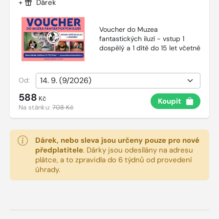
+
Dárek
Voucher do Muzea
fantastických iluzí - vstup 1
dospělý a 1 dítě do 15 let včetně
Od:
588
Kč
Koupit
Na stánku:
708 Kč
Dárek, nebo sleva jsou určeny pouze pro nové
předplatitele
.
Dárky jsou odesílány na adresu
plátce, a to zpravidla do 6 týdnů od provedení
úhrady.