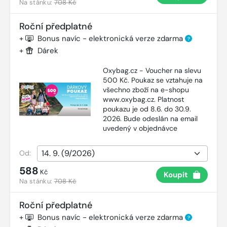
Na stánku:
708 Kč
Roční předplatné
+
Bonus navíc - elektronická verze zdarma
?
+
Dárek
Oxybag.cz - Voucher na slevu
500 Kč. Poukaz se vztahuje na
všechno zboží na e-shopu
www.oxybag.cz. Platnost
poukazu je od 8.6. do 30.9.
2026. Bude odeslán na email
uvedený v objednávce
Od:
588
Kč
Koupit
Na stánku:
708 Kč
Roční předplatné
+
Bonus navíc - elektronická verze zdarma
?