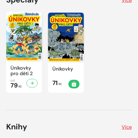
Více
Únikovky
Únikovky
pro děti 2
od
71
79
Kč
Kč
Knihy
Více