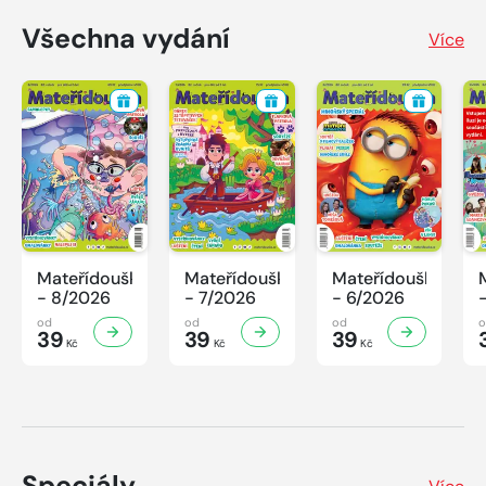
Všechna vydání
Více
Mateřídouška
Mateřídouška
Mateřídouška
- 8/2026
- 7/2026
- 6/2026
od
od
od
39
39
39
Kč
Kč
Kč
Speciály