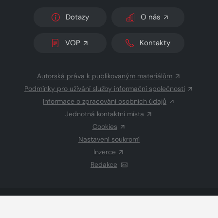
Dotazy
O nás
VOP
Kontakty
Autorská práva k publikovaným materiálům
Podmínky pro užívání služby informační společnosti
Informace o zpracování osobních údajů
Jednotná kontaktní místa
Cookies
Nastavení soukromí
Inzerce
Redakce
© 2026 Copyright
CZECH NEWS CENTER a.s.
a dodavatelé
obsahu