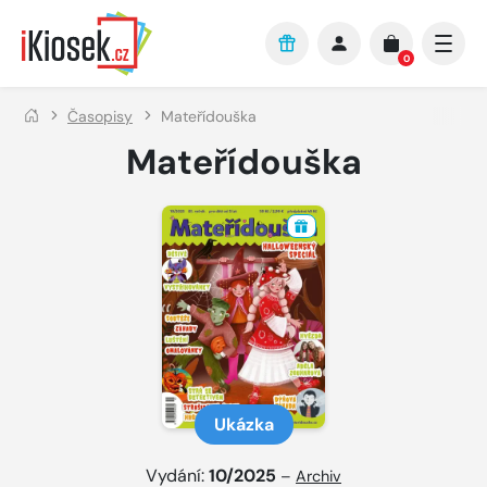
Přejít na hlavní obsah
0
Časopisy
Mateřídouška
Mateřídouška
Ukázka
Vydání:
10/2025
–
Archiv