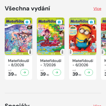
Všechna vydání
Více
Mateřídouška
Mateřídouška
Mateřídouška
- 8/2026
- 7/2026
- 6/2026
od
od
od
39
39
39
Kč
Kč
Kč
Speciály