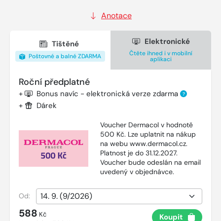
Anotace
Elektronické
Tištěné
Čtěte ihned i v mobilní
Poštovné a balné ZDARMA
aplikaci
Roční předplatné
+
Bonus navíc - elektronická verze zdarma
?
+
Dárek
Voucher Dermacol v hodnotě
500 Kč. Lze uplatnit na nákup
na webu www.dermacol.cz.
Platnost je do 31.12.2027.
Voucher bude odeslán na email
uvedený v objednávce.
Od:
588
Kč
Koupit