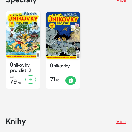
Více
Únikovky
Únikovky
pro děti 2
od
71
79
Kč
Kč
Knihy
Více