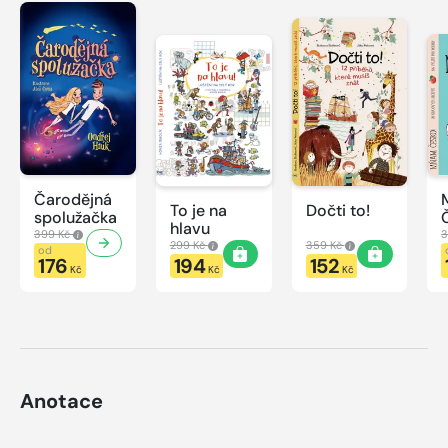
Čarodějná
To je na
Dočti to!
spolužačka
hlavu
399 Kč
3
299 Kč
359 Kč
od
176
194
152
Kč
Kč
Kč
Anotace