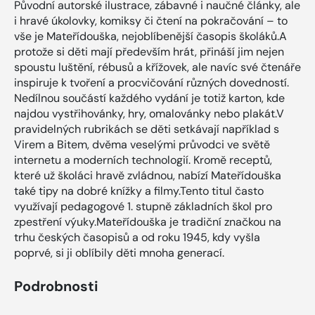
Původní autorské ilustrace, zábavné i naučné články, ale
i hravé úkolovky, komiksy či čtení na pokračování – to
vše je Mateřídouška, nejoblíbenější časopis školáků.A
protože si děti mají především hrát, přináší jim nejen
spoustu luštění, rébusů a křížovek, ale navíc své čtenáře
inspiruje k tvoření a procvičování různých dovedností.
Nedílnou součástí každého vydání je totiž karton, kde
najdou vystřihovánky, hry, omalovánky nebo plakát.V
pravidelných rubrikách se děti setkávají například s
Virem a Bitem, dvěma veselými průvodci ve světě
internetu a moderních technologií. Kromě receptů,
které už školáci hravě zvládnou, nabízí Mateřídouška
také tipy na dobré knížky a filmy.Tento titul často
využívají pedagogové 1. stupně základních škol pro
zpestření výuky.Mateřídouška je tradiční značkou na
trhu českých časopisů a od roku 1945, kdy vyšla
poprvé, si ji oblíbily děti mnoha generací.
Podrobnosti