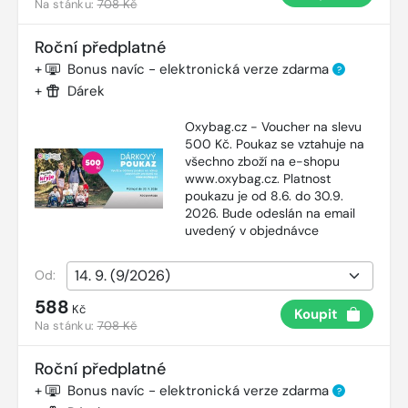
Na stánku:
708 Kč
Roční předplatné
+
Bonus navíc - elektronická verze zdarma
?
+
Dárek
Oxybag.cz - Voucher na slevu
500 Kč. Poukaz se vztahuje na
všechno zboží na e-shopu
www.oxybag.cz. Platnost
poukazu je od 8.6. do 30.9.
2026. Bude odeslán na email
uvedený v objednávce
Od:
588
Kč
Koupit
Na stánku:
708 Kč
Roční předplatné
+
Bonus navíc - elektronická verze zdarma
?