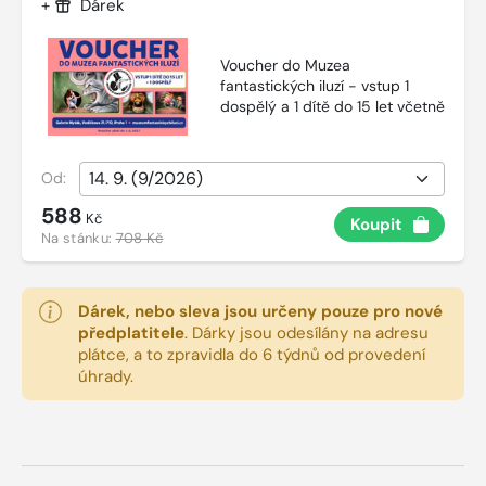
+
Dárek
Voucher do Muzea
fantastických iluzí - vstup 1
dospělý a 1 dítě do 15 let včetně
Od:
588
Kč
Koupit
Na stánku:
708 Kč
Dárek, nebo sleva jsou určeny pouze pro nové
předplatitele
.
Dárky jsou odesílány na adresu
plátce, a to zpravidla do 6 týdnů od provedení
úhrady.