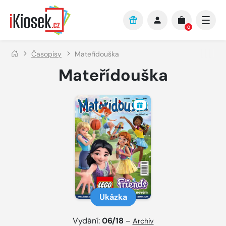
Přejít na hlavní obsah
0
Časopisy
Mateřídouška
Mateřídouška
Ukázka
Vydání:
06/18
–
Archiv