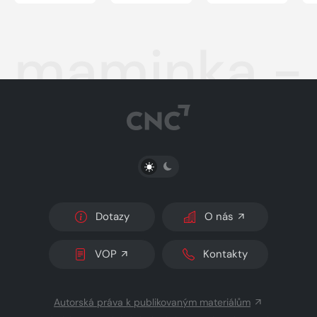
maminka -
PŘEPNOUT SVĚTLÝ/TMAVÝ REŽIM
Dotazy
O nás
VOP
Kontakty
Autorská práva k publikovaným materiálům