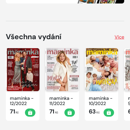
Všechna vydání
Více
maminka -
maminka -
maminka -
12/2022
11/2022
10/2022
71
71
63
Kč
Kč
Kč