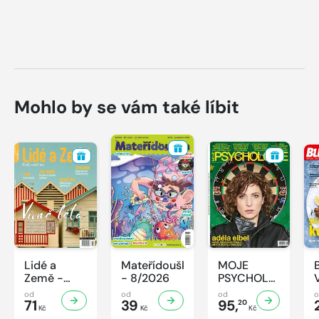
Mohlo by se vám také líbit
Lidé a
Mateřídouška
MOJE
Země -
- 8/2026
PSYCHOLOGIE
8/2026
- 8/2026
od
od
od
71
39
95,
20
Kč
Kč
Kč