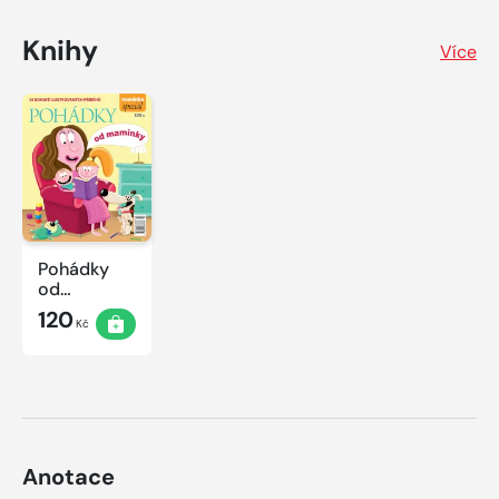
Knihy
Více
Pohádky
od
maminky
120
Kč
Anotace