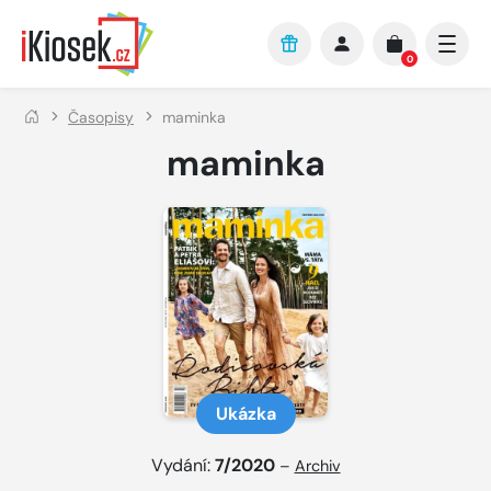
Přejít na hlavní obsah
0
Časopisy
maminka
maminka
Ukázka
Vydání:
7/2020
–
Archiv