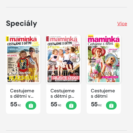
Speciály
Více
Cestujeme
Cestujeme
Cestujeme
s dětmi v
s dětmi po
s dětmi
době
Česku
55
55
55
Kč
Kč
Kč
covidové