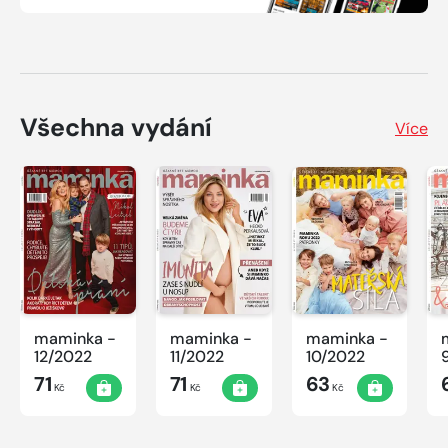
Všechna vydání
Více
maminka -
maminka -
maminka -
12/2022
11/2022
10/2022
71
71
63
Kč
Kč
Kč