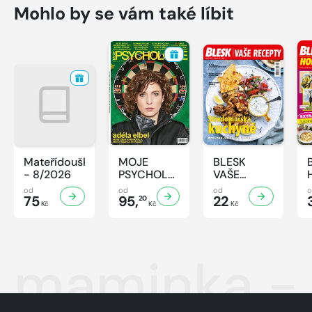
Mohlo by se vám také líbit
Mateřídouška
MOJE
BLESK
- 8/2026
PSYCHOLOGIE
VAŠE
- 8/2026
RECEPTY -
od
od
od
75
95,
8/2026
22
20
Kč
Kč
Kč
maminka -