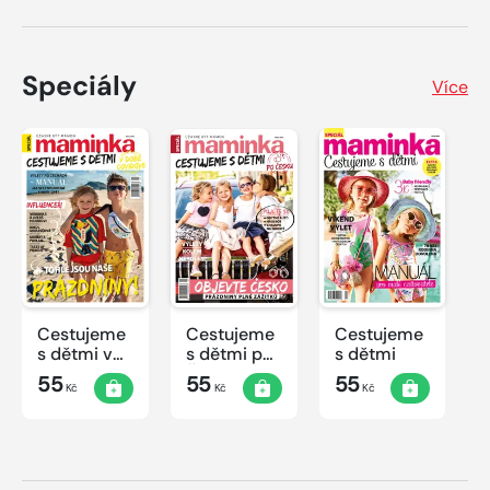
Speciály
Více
Cestujeme
Cestujeme
Cestujeme
s dětmi v
s dětmi po
s dětmi
době
Česku
55
55
55
Kč
Kč
Kč
covidové