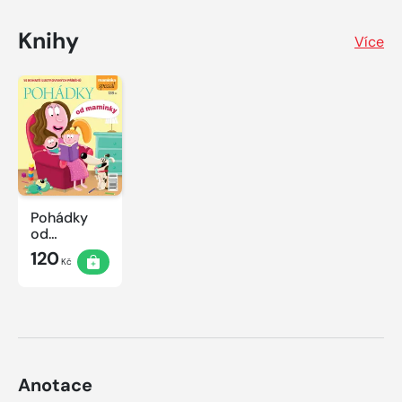
Knihy
Více
Pohádky
od
maminky
120
Kč
Anotace