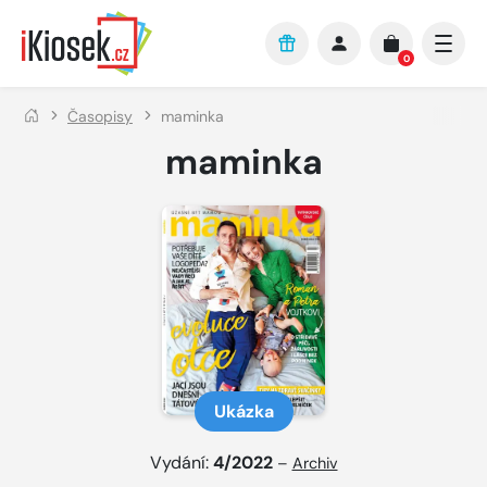
Přejít na hlavní obsah
0
Časopisy
maminka
maminka
Ukázka
Vydání:
4/2022
–
Archiv