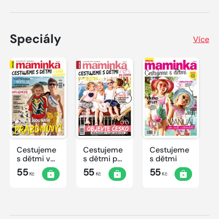
Speciály
Více
Cestujeme
Cestujeme
Cestujeme
s dětmi v
s dětmi po
s dětmi
době
Česku
55
55
55
Kč
Kč
Kč
covidové