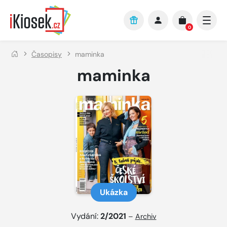
Přejít na hlavní obsah
0
Časopisy
maminka
maminka
Ukázka
Vydání:
2/2021
–
Archiv