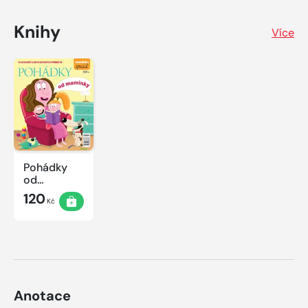
Knihy
Více
Pohádky
od
maminky
120
Kč
Anotace