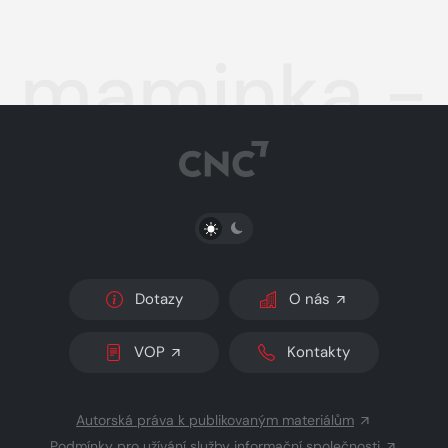
maminka - 
PŘEPNOUT SVĚTLÝ/TMAVÝ REŽIM
Dotazy
O nás
VOP
Kontakty
Autorská práva k publikovaným materiálům
Podmínky pro užívání služby informační společnosti