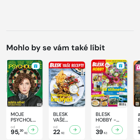
Mohlo by se vám také líbit
MOJE
BLESK
BLESK
PSYCHOLOGIE
VAŠE
HOBBY -
- 8/2026
RECEPTY -
8/2026
od
od
od
95,
8/2026
22
39
1
20
Kč
Kč
Kč