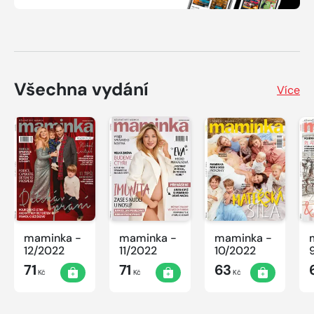
Všechna vydání
Více
maminka -
maminka -
maminka -
12/2022
11/2022
10/2022
71
71
63
Kč
Kč
Kč