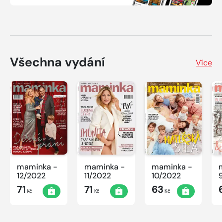
Všechna vydání
Více
maminka -
maminka -
maminka -
12/2022
11/2022
10/2022
71
71
63
Kč
Kč
Kč