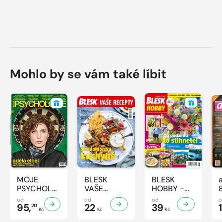
Mohlo by se vám také líbit
MOJE
BLESK
BLESK
PSYCHOLOGIE
VAŠE
HOBBY -
- 8/2026
RECEPTY -
8/2026
od
od
od
95,
8/2026
22
39
1
20
Kč
Kč
Kč