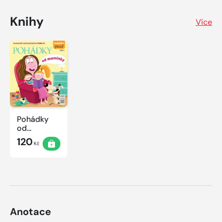
Knihy
Více
Pohádky
od
maminky
120
Kč
Anotace