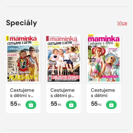
Speciály
Více
Cestujeme
Cestujeme
Cestujeme
s dětmi v
s dětmi po
s dětmi
době
Česku
55
55
55
Kč
Kč
Kč
covidové