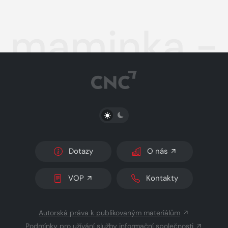
maminka - 
PŘEPNOUT SVĚTLÝ/TMAVÝ REŽIM
Dotazy
O nás
VOP
Kontakty
Autorská práva k publikovaným materiálům
Podmínky pro užívání služby informační společnosti