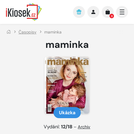
Přejít na hlavní obsah
0
Časopisy
maminka
maminka
Ukázka
Vydání:
12/18
–
Archiv