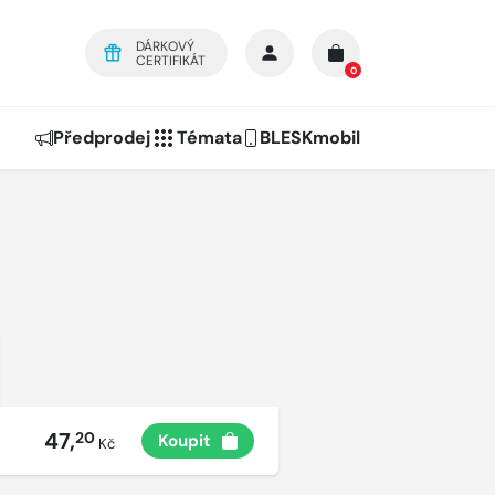
DÁRKOVÝ
CERTIFIKÁT
0
Předprodej
Témata
BLESKmobil
47,
20
Koupit
Kč