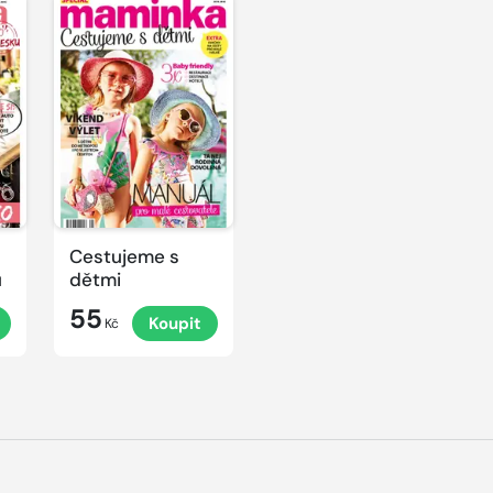
Cestujeme s
u
dětmi
55
Koupit
Kč