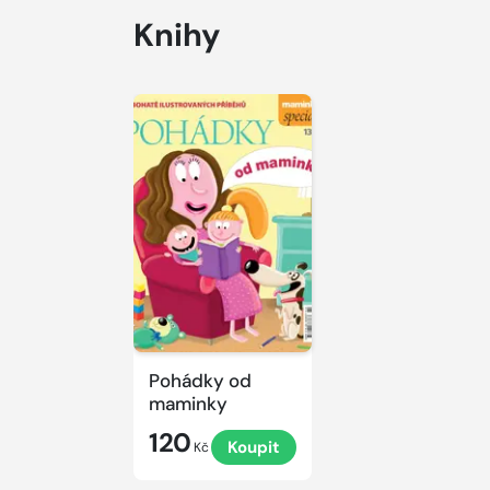
Knihy
Pohádky od
maminky
120
Koupit
Kč