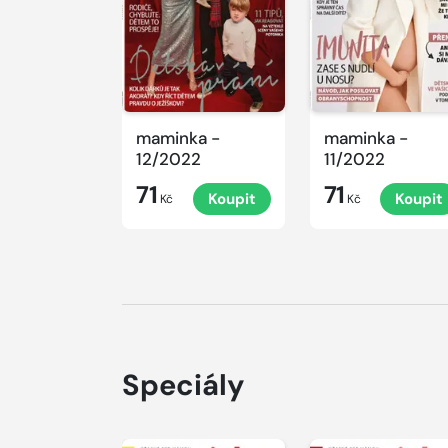
maminka -
maminka -
12/2022
11/2022
71
71
Koupit
Koupit
Kč
Kč
Speciály