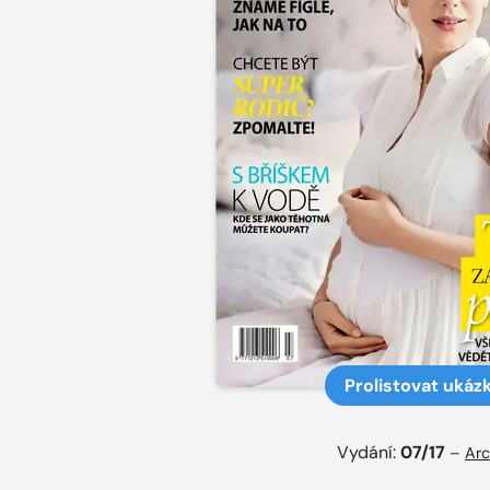
Prolistovat ukáz
Vydání:
07/17
–
Arc