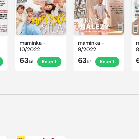
maminka -
maminka -
m
10/2022
9/2022
8
63
63
Koupit
Koupit
Kč
Kč