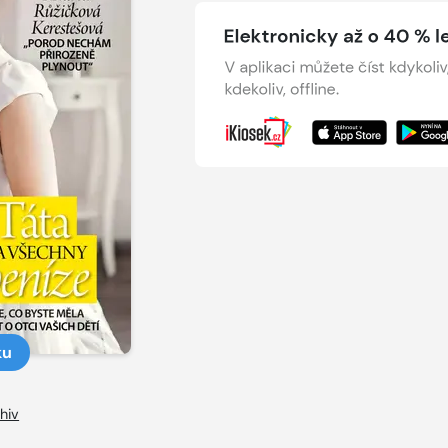
ku
hiv