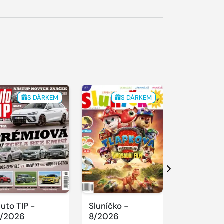
S DÁRKEM
S DÁRKEM
Další
uto TIP -
Sluníčko -
BLESK pro
/2026
8/2026
KŘÍŽOVKY 