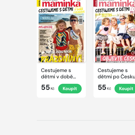
Cestujeme s
Cestujeme s
dětmi v době
dětmi po Česk
covidové
55
55
Koupit
Koupit
Kč
Kč