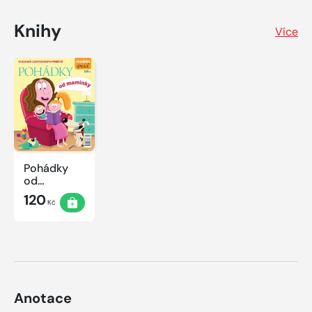
Knihy
Více
Pohádky
od
maminky
120
Kč
Anotace