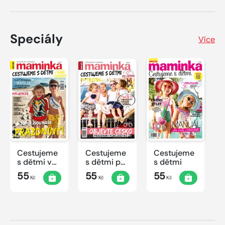
Speciály
Více
Cestujeme
Cestujeme
Cestujeme
s dětmi v
s dětmi po
s dětmi
době
Česku
55
55
55
Kč
Kč
Kč
covidové