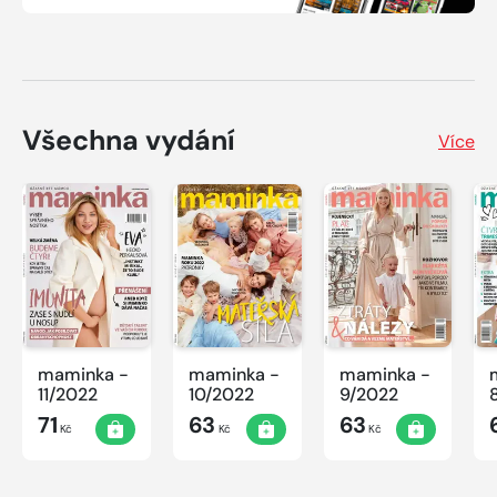
Všechna vydání
Více
maminka -
maminka -
maminka -
11/2022
10/2022
9/2022
71
63
63
Kč
Kč
Kč