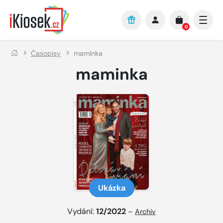
Přejít na hlavní obsah
0
Časopisy
maminka
maminka
Ukázka
Vydání:
12/2022
–
Archiv