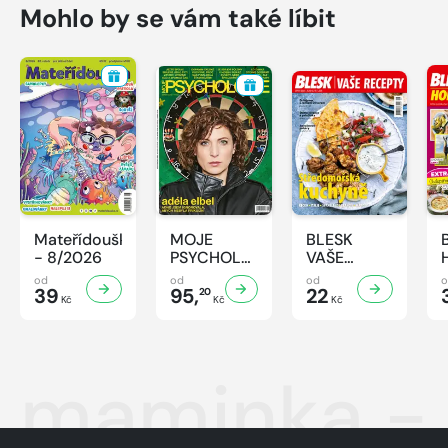
Mohlo by se vám také líbit
Mateřídouška
MOJE
BLESK
- 8/2026
PSYCHOLOGIE
VAŠE
- 8/2026
RECEPTY -
od
od
od
39
95,
8/2026
22
20
Kč
Kč
Kč
maminka - 