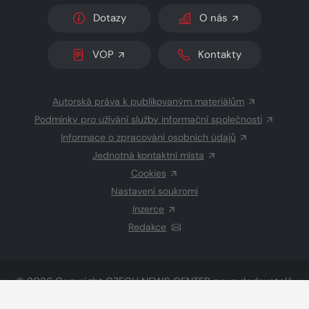
Dotazy
O nás
VOP
Kontakty
Autorská práva k publikovaným materiálům
Podmínky pro užívání služby informační společnosti
Informace o zpracování osobních údajů
Jednotná kontaktní místa
Cookies
Nastavení soukromí
Inzerce
Redakce
© 2026 Copyright
CZECH NEWS CENTER a.s.
a dodavatelé
obsahu