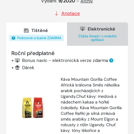
Vydání:
9/2020
–
Archiv
Anotace
Elektronické
Tištěné
Čtěte ihned i v mobilní
Poštovné a balné ZDARMA
aplikaci
Roční předplatné
+
Bonus navíc - elektronická verze zdarma
?
+
Dárek
Káva Mountain Gorilla Coffee
Africká královna Směs několika
arabik pocházejících z
Ugandy.Chuť kávy: medová s
nádechem kakaa a hořké
čokolády. Káva Mountain Gorilla
Coffee Rafiki je silná zrnková
směs arabiky z Mount Elgon a
robusty z nížin Ugandy. Chuť
kávy: tóny lékořice a