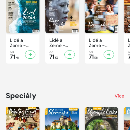
Lidé a
Lidé a
Lidé a
Země -
Země -
Země -
7/2026
6/2026
5/2026
od
od
od
71
71
71
Kč
Kč
Kč
Speciály
Více