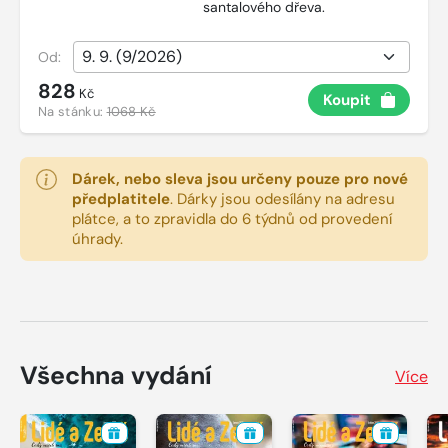
santalového dřeva.
Od:
828
Kč
Koupit
Na stánku:
1068 Kč
Dárek, nebo sleva jsou určeny pouze pro nové
předplatitele
.
Dárky jsou odesílány na adresu
plátce, a to zpravidla do 6 týdnů od provedení
úhrady.
Všechna vydání
Více