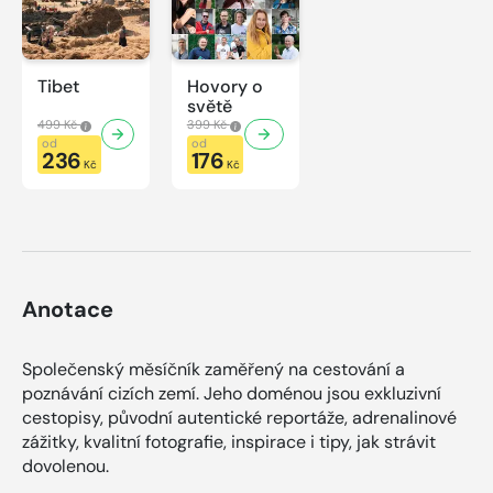
Tibet
Hovory o
světě
499 Kč
399 Kč
od
od
236
176
Kč
Kč
Anotace
Společenský měsíčník zaměřený na cestování a
poznávání cizích zemí. Jeho doménou jsou exkluzivní
cestopisy, původní autentické reportáže, adrenalinové
zážitky, kvalitní fotografie, inspirace i tipy, jak strávit
dovolenou.