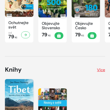
Ochutnejte
Objevujte
Objevujte
svět
Slovensko
Česko
od
79
79
79
Kč
Kč
Kč
Knihy
Více