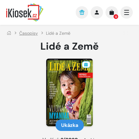
Přejít na hlavní obsah
0
Časopisy
Lidé a Země
Lidé a Země
Ukázka