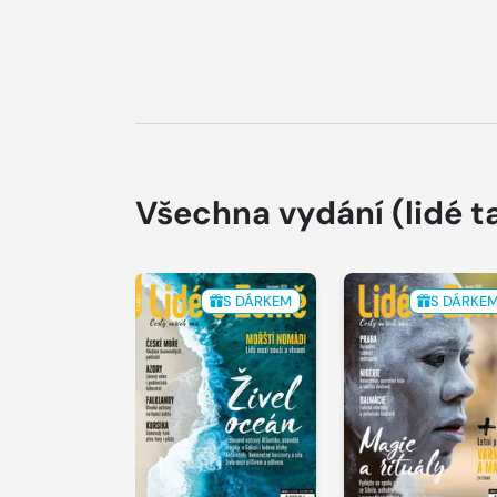
Všechna vydání
(lidé t
S DÁRKEM
S DÁRKE