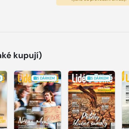
aké kupují)
M
S DÁRKEM
S DÁRKEM