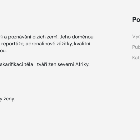
Po
Vyd
í a poznávání cizích zemí. Jeho doménou
reportáže, adrenalinové zážitky, kvalitní
Pub
nou.
Kat
karifikaci těla i tváří žen severní Afriky.
y ženy.