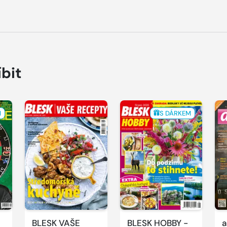
íbit
M
S DÁRKEM
BLESK VAŠE
BLESK HOBBY -
a