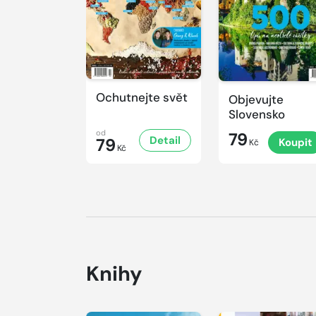
Ochutnejte svět
Objevujte
Slovensko
od
79
Detail
79
Koupit
Kč
Kč
Knihy