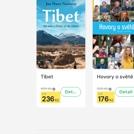
Tibet
Hovory o světě
499 Kč
399 Kč
Detail
Detail
od
od
236
176
Kč
Kč