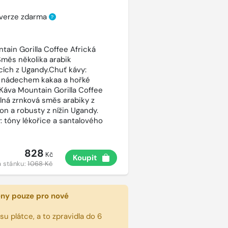
 verze zdarma
?
tain Gorilla Coffee Africká
Směs několika arabik
cích z Ugandy.Chuť kávy:
 nádechem kakaa a hořké
 Káva Mountain Gorilla Coffee
silná zrnková směs arabiky z
on a robusty z nížin Ugandy.
: tóny lékořice a santalového
828
Kč
Koupit
 stánku:
1068 Kč
eny pouze pro nové
u plátce, a to zpravidla do 6