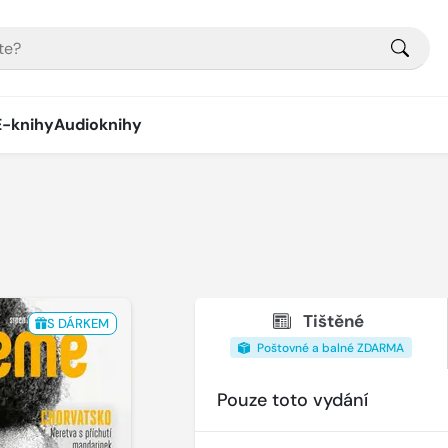
E-knihy
Audioknihy
Tištěné
S DÁRKEM
Poštovné a balné ZDARMA
Pouze toto vydání