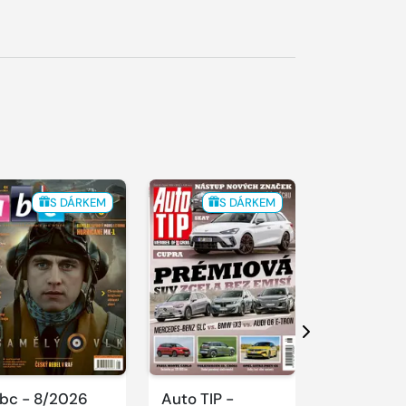
S DÁRKEM
S DÁRKEM
S 
Další
bc - 8/2026
Auto TIP -
Sluníčko -