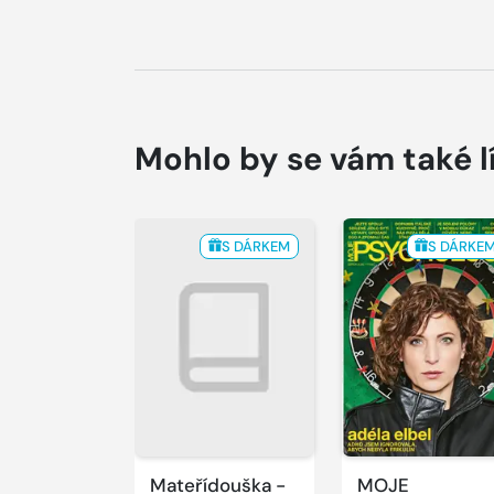
Mohlo by se vám také l
S DÁRKEM
S DÁRKE
Mateřídouška -
MOJE