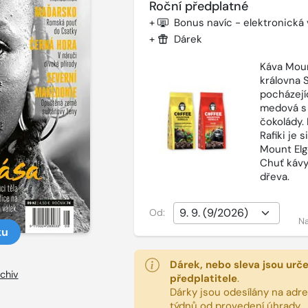
Roční předplatné
+
Bonus navíc - elektronická
+
Dárek
Káva Moun
královna 
pocházejí
medová s
čokolády.
Rafiki je 
Mount Elg
Chuť kávy
dřeva.
Od:
Na
ku
Dárek, nebo sleva jsou urč
chiv
předplatitele
.
Dárky jsou odesílány na adres
týdnů od provedení úhrady.