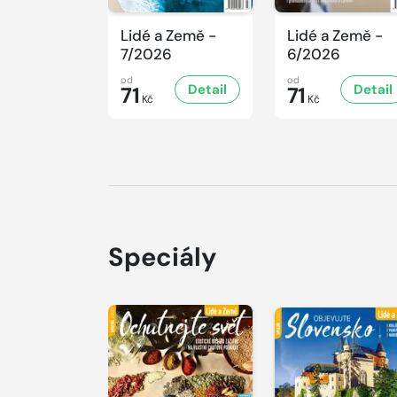
Lidé a Země -
Lidé a Země -
7/2026
6/2026
od
od
Detail
Detail
71
71
Kč
Kč
Speciály