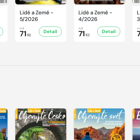
Lidé a Země -
Lidé a Země -
L
5/2026
4/2026
3
od
od
o
Detail
Detail
71
71
Kč
Kč