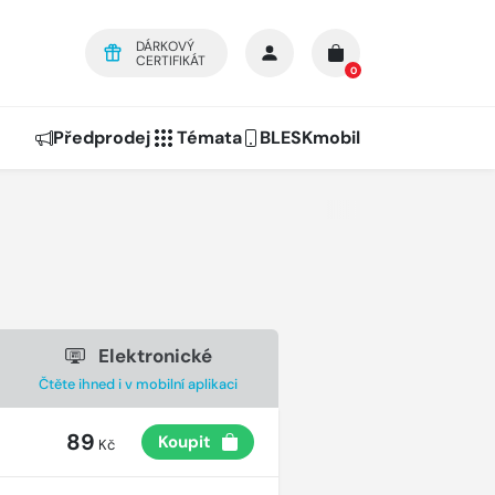
DÁRKOVÝ
CERTIFIKÁT
0
Předprodej
Témata
BLESKmobil
Elektronické
Čtěte ihned i v mobilní aplikaci
89
Koupit
Kč