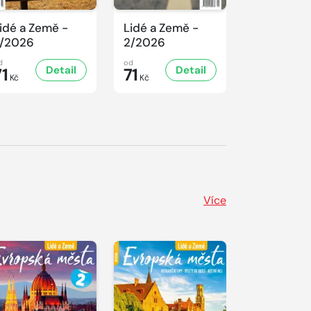
idé a Země -
Lidé a Země -
Lidé a Ze
/2026
2/2026
1/2026
d
od
od
Detail
Detail
D
71
71
71
Kč
Kč
Kč
Více