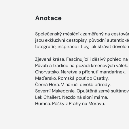
Anotace
Společenský měsíčník zaměřený na cestován
jsou exkluzivní cestopisy, původní autentické 
fotografie, inspirace i tipy, jak strávit dovole
Zjevená krása. Fascinující i děsivý pohled na s
Půvab a tradice na pozadí kmenových válek.
Chorvatsko. Neretva s příchutí mandarinek.
Maďarsko. Romská pouť do Csatky.
Černá Hora. V náruči divoké přírody.
Severní Makedonie. Opuštěná země sultánov
Lek Chailert. Nezdolná sloní máma.
Humna. Pěšky z Prahy na Moravu.