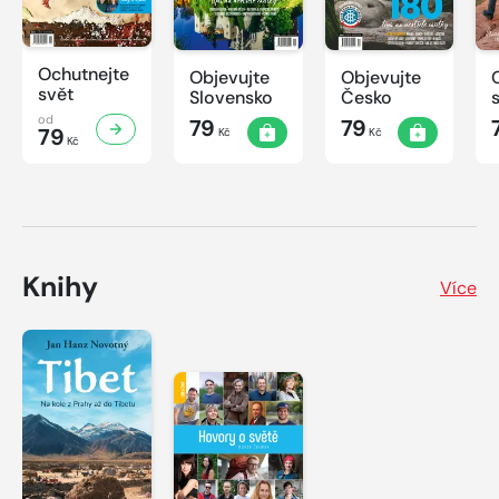
Ochutnejte
Objevujte
Objevujte
svět
Slovensko
Česko
od
79
79
79
Kč
Kč
Kč
Knihy
Více