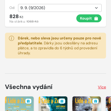
Od:
828
Kč
Koupit
Na stánku:
1068 Kč
Dárek, nebo sleva jsou určeny pouze pro nové
předplatitele
.
Dárky jsou odesílány na adresu
plátce, a to zpravidla do 6 týdnů od provedení
úhrady.
Všechna vydání
Více