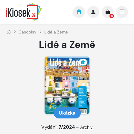
Přejít na hlavní obsah
0
Časopisy
Lidé a Země
Lidé a Země
Ukázka
Vydání:
7/2024
–
Archiv