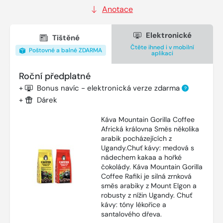
Anotace
Elektronické
Tištěné
Čtěte ihned i v mobilní
Poštovné a balné ZDARMA
aplikaci
Roční předplatné
+
Bonus navíc - elektronická verze zdarma
?
+
Dárek
Káva Mountain Gorilla Coffee
Africká královna Směs několika
arabik pocházejících z
Ugandy.Chuť kávy: medová s
nádechem kakaa a hořké
čokolády. Káva Mountain Gorilla
Coffee Rafiki je silná zrnková
směs arabiky z Mount Elgon a
robusty z nížin Ugandy. Chuť
kávy: tóny lékořice a
santalového dřeva.