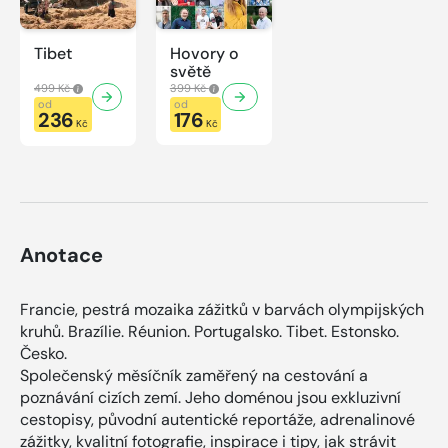
Tibet
Hovory o
světě
499 Kč
399 Kč
od
od
236
176
Kč
Kč
Anotace
Francie, pestrá mozaika zážitků v barvách olympijských
kruhů. Brazílie. Réunion. Portugalsko. Tibet. Estonsko.
Česko.
Společenský měsíčník zaměřený na cestování a
poznávání cizích zemí. Jeho doménou jsou exkluzivní
cestopisy, původní autentické reportáže, adrenalinové
zážitky, kvalitní fotografie, inspirace i tipy, jak strávit