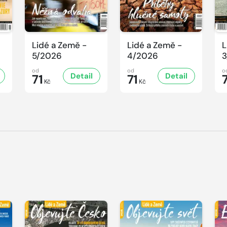
Lidé a Země -
Lidé a Země -
L
5/2026
4/2026
3
od
od
o
Detail
Detail
71
71
Kč
Kč