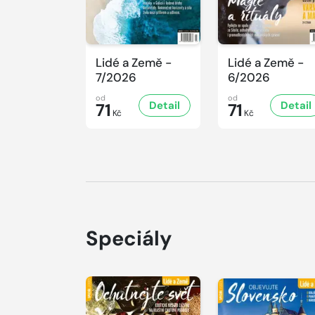
Lidé a Země -
Lidé a Země -
7/2026
6/2026
od
od
Detail
Detail
71
71
Kč
Kč
Speciály