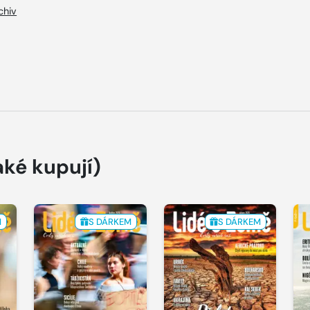
chiv
aké kupují)
M
S DÁRKEM
S DÁRKEM