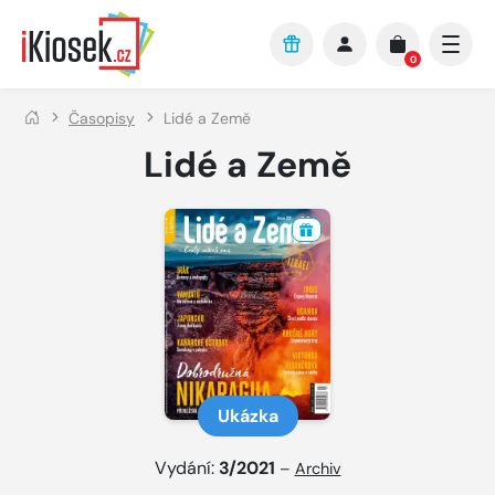
Přejít na hlavní obsah
0
Časopisy
Lidé a Země
Lidé a Země
Ukázka
Vydání:
3/2021
–
Archiv