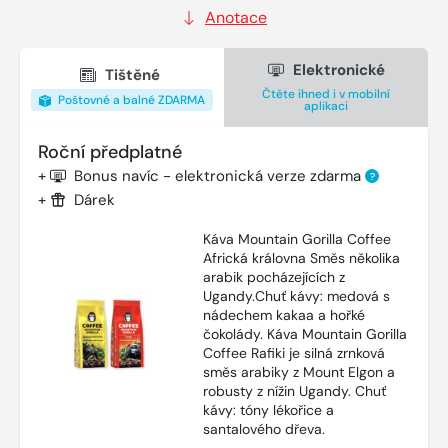
Anotace
Elektronické
Tištěné
Čtěte ihned i v mobilní
Poštovné a balné ZDARMA
aplikaci
Roční předplatné
+
Bonus navíc - elektronická verze zdarma
?
+
Dárek
Káva Mountain Gorilla Coffee
Africká královna Směs několika
arabik pocházejících z
Ugandy.Chuť kávy: medová s
nádechem kakaa a hořké
čokolády. Káva Mountain Gorilla
Coffee Rafiki je silná zrnková
směs arabiky z Mount Elgon a
robusty z nížin Ugandy. Chuť
kávy: tóny lékořice a
santalového dřeva.