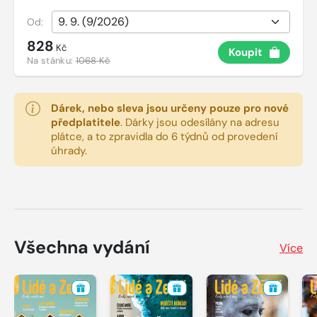
Od:
828
Kč
Koupit
Na stánku:
1068 Kč
Dárek, nebo sleva jsou určeny pouze pro nové
předplatitele
.
Dárky jsou odesílány na adresu
plátce, a to zpravidla do 6 týdnů od provedení
úhrady.
Všechna vydání
Více