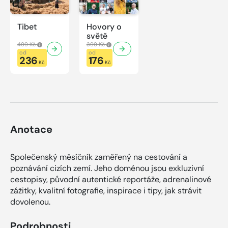
Tibet
Hovory o
světě
499 Kč
399 Kč
od
od
236
176
Kč
Kč
Anotace
Společenský měsíčník zaměřený na cestování a
poznávání cizích zemí. Jeho doménou jsou exkluzivní
cestopisy, původní autentické reportáže, adrenalinové
zážitky, kvalitní fotografie, inspirace i tipy, jak strávit
dovolenou.
Podrobnosti