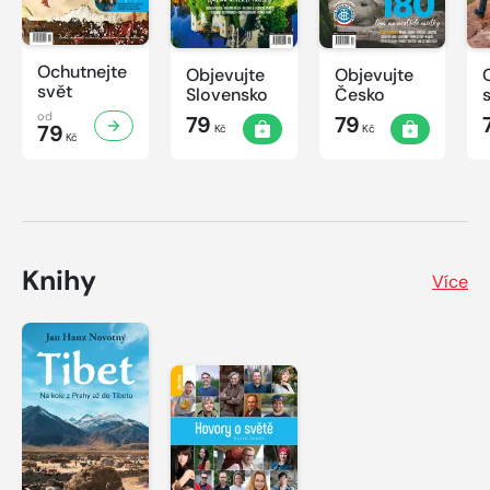
Ochutnejte
Objevujte
Objevujte
svět
Slovensko
Česko
od
79
79
79
Kč
Kč
Kč
Knihy
Více