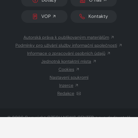
VOP
Kontakty
Autorská práva k publikovaným materiálům
Podmínky pro užívání služby informační společnosti
Informace o zpracování osobních údajů
Jednotná kontaktní místa
Cookies
Nastavení soukromí
Inzerce
Redakce
© 2026 Copyright
CZECH NEWS CENTER a.s.
a dodavatelé
obsahu
Vysázeno
Grand IT s.r.o.