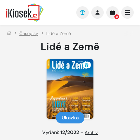
Přejít na hlavní obsah
0
Časopisy
Lidé a Země
Lidé a Země
Ukázka
Vydání:
12/2022
–
Archiv