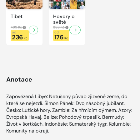
Tibet
Hovory o
světě
499 Kč
399 Kč
od
od
236
176
Kč
Kč
Anotace
Zapovězená Libye: Netušený půvab zjizvené země, do
které se nejezdí. Šimon Pánek: Dvojnásobný jubilant.
Česko: Lužické hory. Zambie: Za hřmícím dýmem. Azory:
Evropská Havaj. Belize: Pohodový trpaslík. Bermudy:
Život v šortkách. Indonésie: Sumaterský tygr. Kolumbie:
Komunity na okraji.