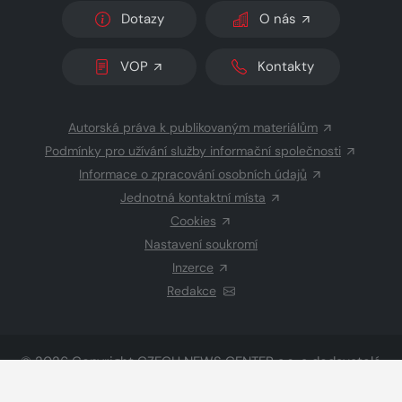
Dotazy
O nás
VOP
Kontakty
Autorská práva k publikovaným materiálům
Podmínky pro užívání služby informační společnosti
Informace o zpracování osobních údajů
Jednotná kontaktní místa
Cookies
Nastavení soukromí
Inzerce
Redakce
© 2026 Copyright
CZECH NEWS CENTER a.s.
a dodavatelé
obsahu
Vysázeno
Grand IT s.r.o.