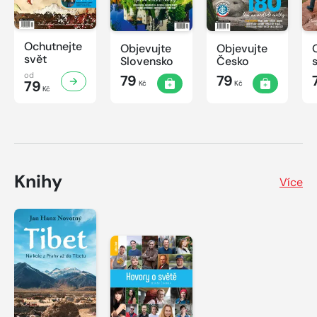
Ochutnejte
Objevujte
Objevujte
svět
Slovensko
Česko
od
79
79
79
Kč
Kč
Kč
Knihy
Více