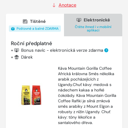
Anotace
Elektronické
Tištěné
Čtěte ihned i v mobilní
Poštovné a balné ZDARMA
aplikaci
Roční předplatné
+
Bonus navíc - elektronická verze zdarma
?
+
Dárek
Káva Mountain Gorilla Coffee
Africká královna Směs několika
arabik pocházejících z
Ugandy.Chuť kávy: medová s
nádechem kakaa a hořké
čokolády. Káva Mountain Gorilla
Coffee Rafiki je silná zrnková
směs arabiky z Mount Elgon a
robusty z nížin Ugandy. Chuť
kávy: tóny lékořice a
santalového dřeva.