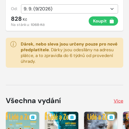
Od:
828
Kč
Koupit
Na stánku:
1068 Kč
Dárek, nebo sleva jsou určeny pouze pro nové
předplatitele
.
Dárky jsou odesílány na adresu
plátce, a to zpravidla do 6 týdnů od provedení
úhrady.
Všechna vydání
Více