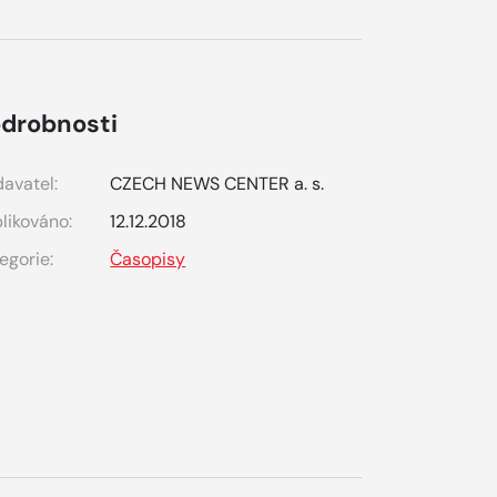
drobnosti
avatel:
CZECH NEWS CENTER a. s.
likováno:
12.12.2018
egorie:
Časopisy