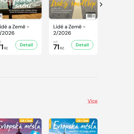
Další
idé a Země -
Lidé a Země -
Lidé a Ze
/2026
2/2026
1/2026
d
od
od
Detail
Detail
D
71
71
71
Kč
Kč
Kč
Více