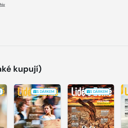
hiv
aké kupují)
M
S DÁRKEM
S DÁRKEM