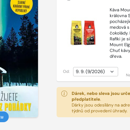
Káva Moun
královna 
pocházejí
medová s
čokolády.
Rafiki je 
Mount Elg
Chuť kávy
dřeva.
Od:
Na
Dárek, nebo sleva jsou urč
předplatitele
.
Dárky jsou odesílány na adres
týdnů od provedení úhrady.
ku