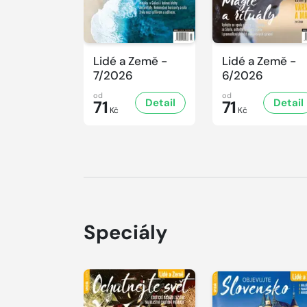
Lidé a Země -
Lidé a Země -
7/2026
6/2026
od
od
Detail
Detail
71
71
Kč
Kč
Speciály