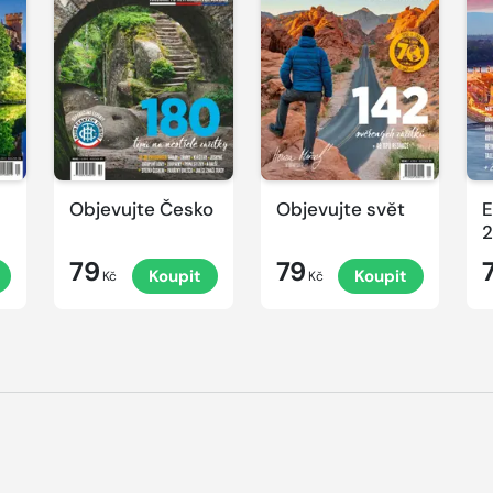
Objevujte Česko
Objevujte svět
E
2
79
79
Koupit
Koupit
Kč
Kč