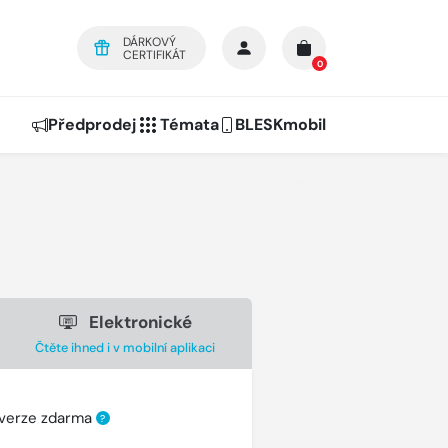
DÁRKOVÝ
CERTIFIKÁT
0
Předprodej
Témata
BLESKmobil
Elektronické
Čtěte ihned i v mobilní aplikaci
 verze zdarma
?