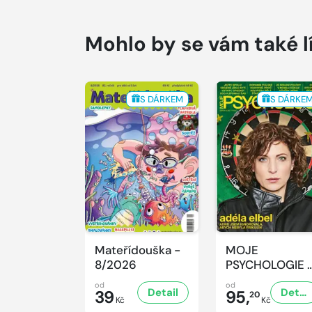
Mohlo by se vám také l
S DÁRKEM
S DÁRKE
Mateřídouška -
MOJE
8/2026
PSYCHOLOGIE 
8/2026
od
od
Detail
Detail
39
95,
20
Kč
Kč