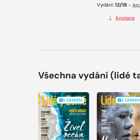
Vydání:
12/18
–
Arc
Anotace
Všechna vydání
(lidé t
S DÁRKEM
S DÁRKE