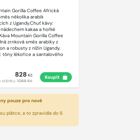
tain Gorilla Coffee Africká
Směs několika arabik
cích z Ugandy.Chuť kávy:
 nádechem kakaa a hořké
 Káva Mountain Gorilla Coffee
silná zrnková směs arabiky z
on a robusty z nížin Ugandy.
: tóny lékořice a santalového
828
Kč
Koupit
 stánku:
1068 Kč
eny pouze pro nové
u plátce, a to zpravidla do 6