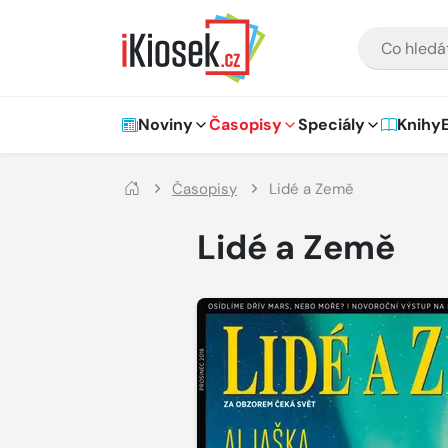
Přejít na hlavní obsah
VYHLEDÁVÁNÍ
Hlavní navigace
Noviny
Časopisy
Speciály
Knihy
Časopisy
Lidé a Země
Lidé a Země