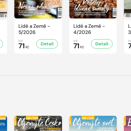
Lidé a Země -
Lidé a Země -
L
5/2026
4/2026
3
od
od
o
Detail
Detail
71
71
Kč
Kč