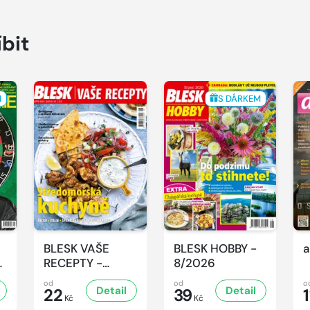
íbit
M
S DÁRKEM
BLESK VAŠE
BLESK HOBBY -
a
-
RECEPTY -
8/2026
8/2026
od
od
o
Detail
Detail
22
39
1
Kč
Kč