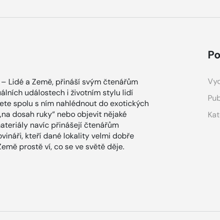
Po
Vyd
u – Lidé a Země, přináší svým čtenářům
uálních událostech i životním stylu lidí
Pub
žete spolu s ním nahlédnout do exotických
 „na dosah ruky“ nebo objevit nějaké
Kat
teriály navíc přinášejí čtenářům
vináři, kteří dané lokality velmi dobře
 Země prostě ví, co se ve světě děje.