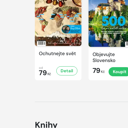
Ochutnejte svět
Objevujte
Slovensko
od
79
Detail
79
Koupit
Kč
Kč
Knihy