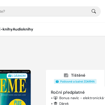
E-knihy
Audioknihy
Tištěné
S DÁRKEM
Poštovné a balné ZDARMA
Roční předplatné
+
Bonus navíc - elektronická
+
Dárek