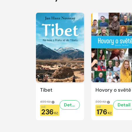
Tibet
Hovory o světě
499 Kč
399 Kč
Detail
Detail
od
od
236
176
Kč
Kč