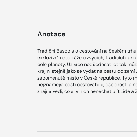
Anotace
Tradiční časopis o cestování na českém trh
exkluzivní reportáže o zvycích, tradicích, akt
celé planety. Už více než šedesát let tak mů
krajin, stejně jako se vydat na cestu do zemí
zapomenuté místo v České republice. Tyto ma
nejznámější čeští cestovatelé, osobnosti a no
znají a vědí, co si v nich nenechat ujít.Lidé a