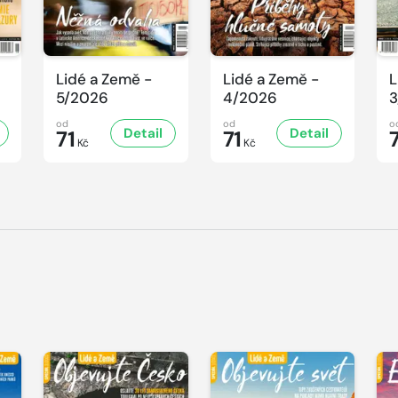
Lidé a Země -
Lidé a Země -
L
5/2026
4/2026
3
od
od
o
Detail
Detail
71
71
Kč
Kč