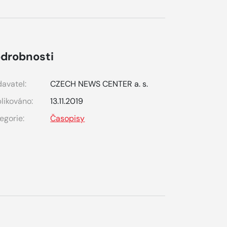
drobnosti
avatel:
CZECH NEWS CENTER a. s.
likováno:
13.11.2019
egorie:
Časopisy