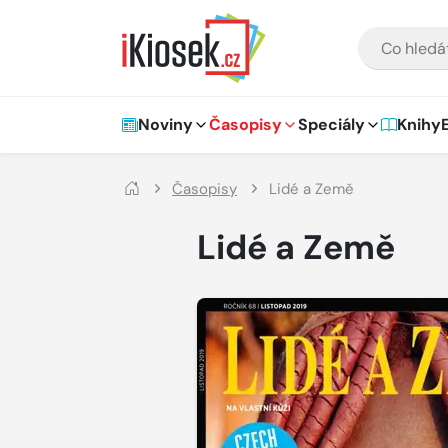
Přejít na hlavní obsah
VYHLEDÁVÁNÍ
Hlavní navigace
Noviny
Časopisy
Speciály
Knihy
Časopisy
Lidé a Země
Lidé a Země