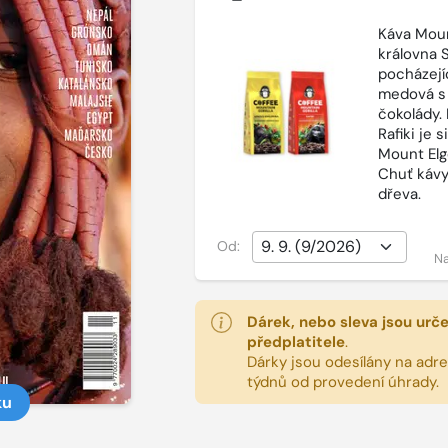
Káva Moun
královna 
pocházejí
medová s
čokolády.
Rafiki je 
Mount Elg
Chuť kávy
dřeva.
Od:
Na
Dárek, nebo sleva jsou urč
předplatitele
.
Dárky jsou odesílány na adres
týdnů od provedení úhrady.
ku