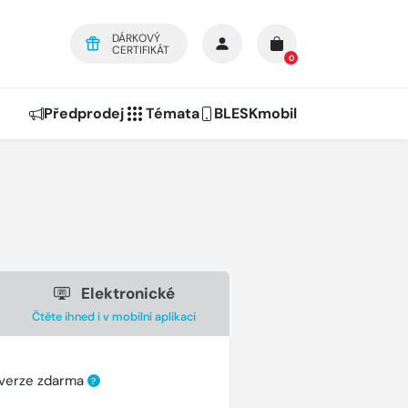
DÁRKOVÝ
CERTIFIKÁT
0
Předprodej
Témata
BLESKmobil
Elektronické
Čtěte ihned i v mobilní aplikaci
 verze zdarma
?