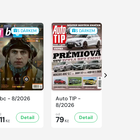
S DÁRKEM
S DÁRKEM
S 
Další
bc - 8/2026
Auto TIP -
Sluníčko -
8/2026
8/2026
d
od
od
Detail
Detail
D
11
79
47
Kč
Kč
Kč