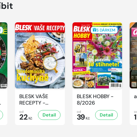
íbit
M
S DÁRKEM
BLESK VAŠE
BLESK HOBBY -
a
-
RECEPTY -
8/2026
8/2026
od
od
o
Detail
Detail
22
39
1
Kč
Kč