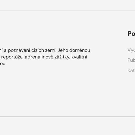
Po
Vyd
í a poznávání cizích zemí. Jeho doménou
reportáže, adrenalinové zážitky, kvalitní
Pub
nou.
Kat