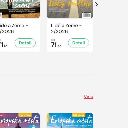
Další
idé a Země -
Lidé a Země -
Lidé a Ze
/2026
2/2026
1/2026
d
od
od
Detail
Detail
D
71
71
71
Kč
Kč
Kč
Více