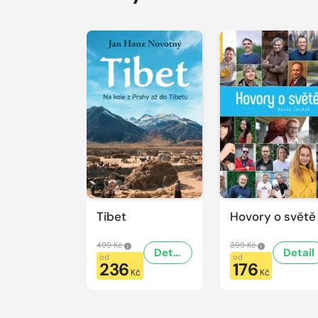
Tibet
Hovory o světě
499 Kč
399 Kč
Detail
Detail
od
od
236
176
Kč
Kč