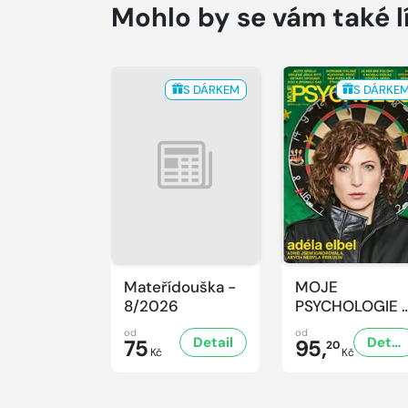
Mohlo by se vám také l
S DÁRKEM
S DÁRKE
Mateřídouška -
MOJE
8/2026
PSYCHOLOGIE 
8/2026
od
od
Detail
Detail
75
95,
20
Kč
Kč