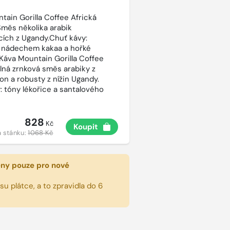
tain Gorilla Coffee Africká
Směs několika arabik
cích z Ugandy.Chuť kávy:
 nádechem kakaa a hořké
 Káva Mountain Gorilla Coffee
silná zrnková směs arabiky z
on a robusty z nížin Ugandy.
: tóny lékořice a santalového
828
Kč
Koupit
 stánku:
1068 Kč
eny pouze pro nové
u plátce, a to zpravidla do 6