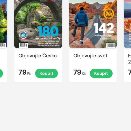
Objevujte Česko
Objevujte svět
E
2
79
79
Koupit
Koupit
Kč
Kč