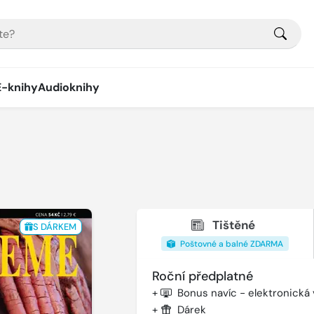
E-knihy
Audioknihy
Tištěné
S DÁRKEM
Poštovné a balné ZDARMA
Roční předplatné
+
Bonus navíc - elektronická
+
Dárek