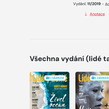
Vydání:
11/2019
–
Ar
Anotace
Všechna vydání
(lidé t
S DÁRKEM
S DÁRKE