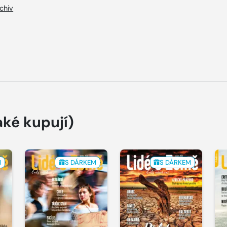
chiv
aké kupují)
M
S DÁRKEM
S DÁRKEM