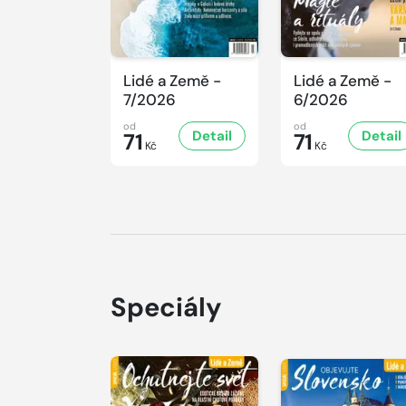
Lidé a Země -
Lidé a Země -
7/2026
6/2026
od
od
Detail
Detail
71
71
Kč
Kč
Speciály