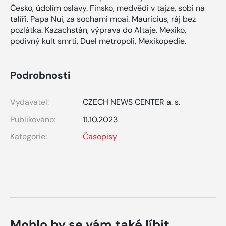
Česko, údolím oslavy. Finsko, medvědi v tajze, sobi na
talíři. Papa Nui, za sochami moai. Mauricius, ráj bez
pozlátka. Kazachstán, výprava do Altaje. Mexiko,
podivný kult smrti, Duel metropoli, Mexikopedie.
Podrobnosti
Vydavatel:
CZECH NEWS CENTER a. s.
Publikováno:
11.10.2023
Kategorie:
Časopisy
Mohlo by se vám také líbit