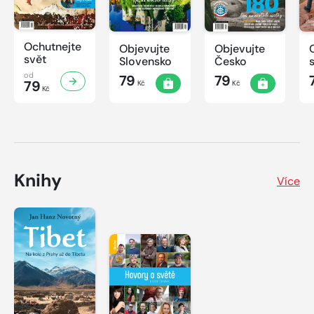
Ochutnejte
Objevujte
Objevujte
svět
Slovensko
Česko
od
79
79
79
Kč
Kč
Kč
Knihy
Více