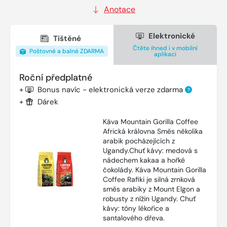
Anotace
Elektronické
Tištěné
Čtěte ihned i v mobilní
Poštovné a balné ZDARMA
aplikaci
Roční předplatné
+
Bonus navíc - elektronická verze zdarma
?
+
Dárek
Káva Mountain Gorilla Coffee
Africká královna Směs několika
arabik pocházejících z
Ugandy.Chuť kávy: medová s
nádechem kakaa a hořké
čokolády. Káva Mountain Gorilla
Coffee Rafiki je silná zrnková
směs arabiky z Mount Elgon a
robusty z nížin Ugandy. Chuť
kávy: tóny lékořice a
santalového dřeva.