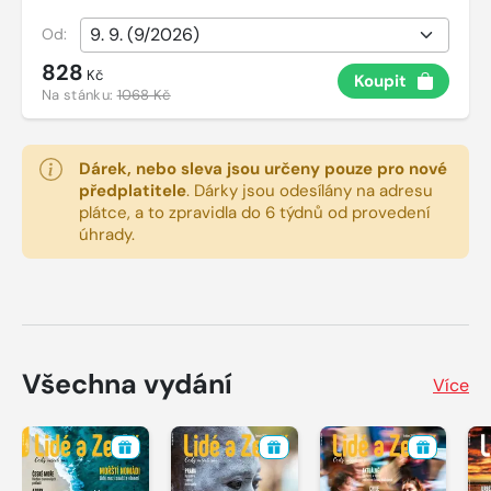
Od:
828
Kč
Koupit
Na stánku:
1068 Kč
Dárek, nebo sleva jsou určeny pouze pro nové
předplatitele
.
Dárky jsou odesílány na adresu
plátce, a to zpravidla do 6 týdnů od provedení
úhrady.
Všechna vydání
Více