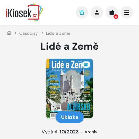
Přejít na hlavní obsah
0
Časopisy
Lidé a Země
Lidé a Země
Ukázka
Vydání:
10/2023
–
Archiv