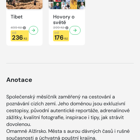
Tibet
Hovory o
světě
499 Kč
399 Kč
od
od
236
176
Kč
Kč
Anotace
Společenský měsíčník zaměřený na cestování a
poznávání cizích zemí. Jeho doménou jsou exkluzivní
cestopisy, původní autentické reportáže, adrenalinové
zážitky, kvalitní fotografie, inspirace i tipy, jak strávit
dovolenou.
Omamné Alžírsko. Města s aurou dávných časů i rušné
současnosti a úchvatná pouštní krajina.