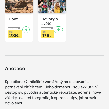
Tibet
Hovory o
světě
499 Kč
399 Kč
od
od
236
176
Kč
Kč
Anotace
Společenský měsíčník zaměřený na cestování a
poznávání cizích zemí. Jeho doménou jsou exkluzivní
cestopisy, původní autentické reportáže, adrenalinové
zážitky, kvalitní fotografie, inspirace i tipy, jak strávit
dovolenou.