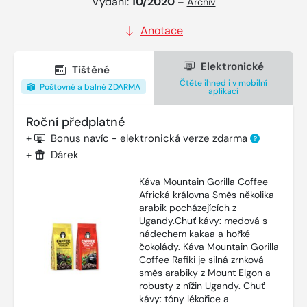
Vydání:
10/2020
–
Archiv
Anotace
Elektronické
Tištěné
Čtěte ihned i v mobilní
Poštovné a balné ZDARMA
aplikaci
Roční předplatné
+
Bonus navíc - elektronická verze zdarma
?
+
Dárek
Káva Mountain Gorilla Coffee
Africká královna Směs několika
arabik pocházejících z
Ugandy.Chuť kávy: medová s
nádechem kakaa a hořké
čokolády. Káva Mountain Gorilla
Coffee Rafiki je silná zrnková
směs arabiky z Mount Elgon a
robusty z nížin Ugandy. Chuť
kávy: tóny lékořice a