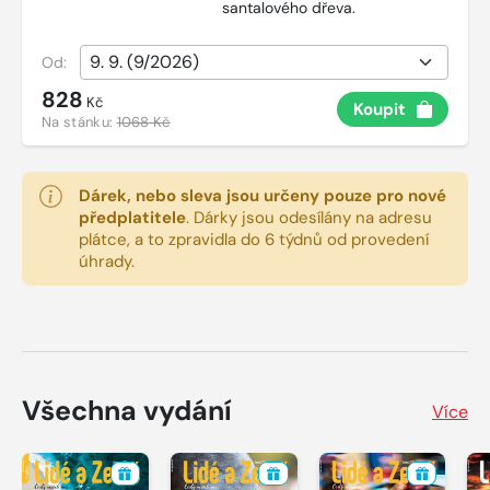
santalového dřeva.
Od:
828
Kč
Koupit
Na stánku:
1068 Kč
Dárek, nebo sleva jsou určeny pouze pro nové
předplatitele
.
Dárky jsou odesílány na adresu
plátce, a to zpravidla do 6 týdnů od provedení
úhrady.
Všechna vydání
Více