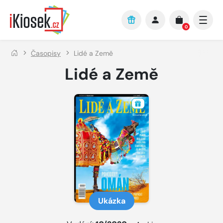
Přejít na hlavní obsah
0
Časopisy
Lidé a Země
Lidé a Země
Ukázka