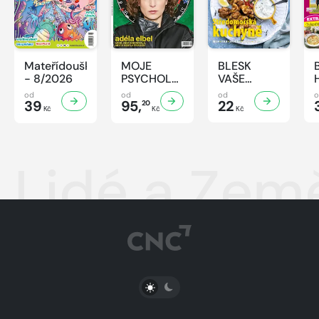
Mateřídouška
MOJE
BLESK
- 8/2026
PSYCHOLOGIE
VAŠE
- 8/2026
RECEPTY -
od
od
od
39
95,
8/2026
22
20
Kč
Kč
Kč
Lidé a Zem
PŘEPNOUT SVĚTLÝ/TMAVÝ REŽIM