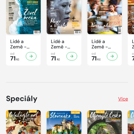
Lidé a
Lidé a
Lidé a
Země -
Země -
Země -
7/2026
6/2026
5/2026
od
od
od
71
71
71
Kč
Kč
Kč
Speciály
Více