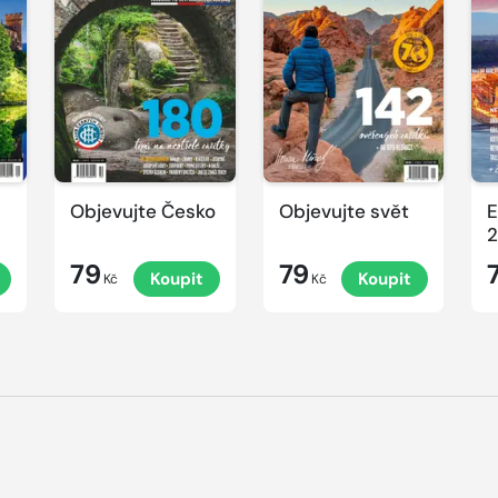
Objevujte Česko
Objevujte svět
E
2
79
79
Koupit
Koupit
Kč
Kč