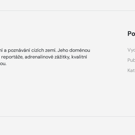
Po
Vyd
í a poznávání cizích zemí. Jeho doménou
reportáže, adrenalinové zážitky, kvalitní
Pub
nou.
Kat