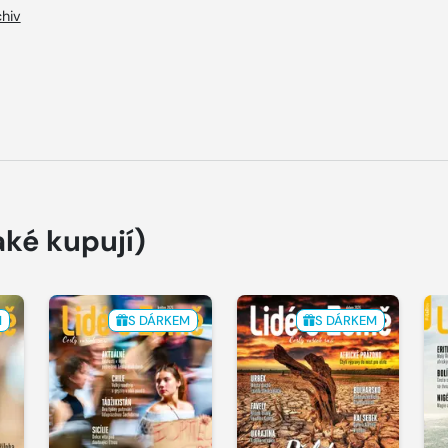
hiv
aké kupují)
M
S DÁRKEM
S DÁRKEM