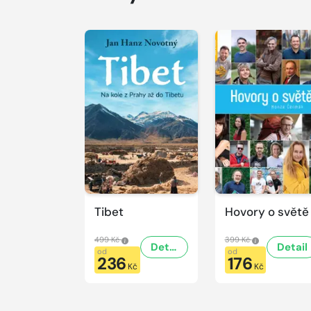
Tibet
Hovory o světě
499 Kč
399 Kč
Detail
Detail
od
od
236
176
Kč
Kč