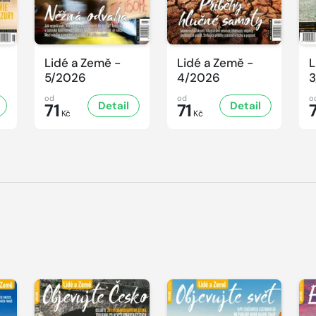
Lidé a Země -
Lidé a Země -
L
5/2026
4/2026
3
od
od
o
Detail
Detail
71
71
Kč
Kč