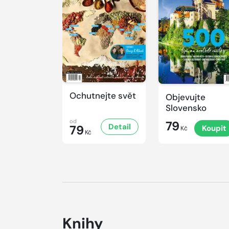
Ochutnejte svět
Objevujte
Slovensko
od
79
Detail
79
Koupit
Kč
Kč
Knihy