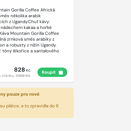
tain Gorilla Coffee Africká
Směs několika arabik
cích z Ugandy.Chuť kávy:
 nádechem kakaa a hořké
 Káva Mountain Gorilla Coffee
silná zrnková směs arabiky z
on a robusty z nížin Ugandy.
: tóny lékořice a santalového
828
Kč
Koupit
 stánku:
1068 Kč
eny pouze pro nové
u plátce, a to zpravidla do 6