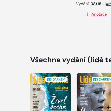
Vydání:
08/18
–
Arc
Anotace
Všechna vydání
(lidé t
S DÁRKEM
S DÁRKE