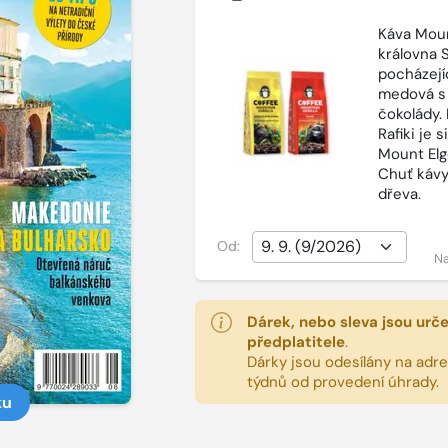
Káva Moun
královna 
pocházejí
medová s
čokolády.
Rafiki je 
Mount Elg
Chuť kávy
dřeva.
Od:
Na
Dárek, nebo sleva jsou urč
předplatitele
.
Dárky jsou odesílány na adres
týdnů od provedení úhrady.
ku