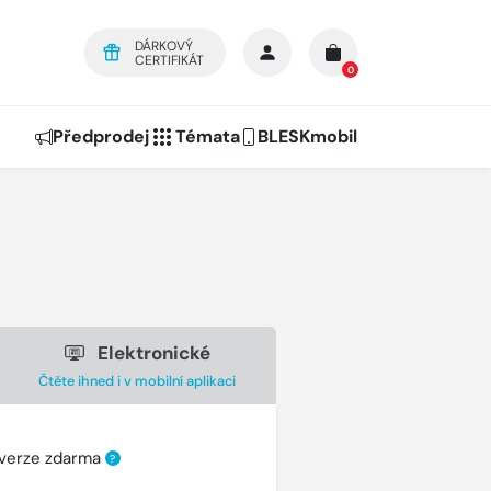
DÁRKOVÝ
CERTIFIKÁT
0
Předprodej
Témata
BLESKmobil
Elektronické
Čtěte ihned i v mobilní aplikaci
 verze zdarma
?