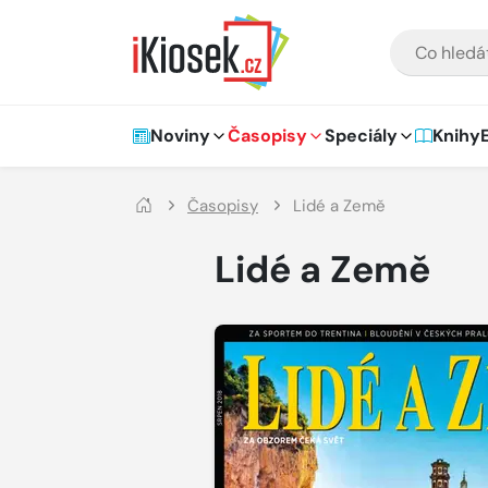
Přejít na hlavní obsah
VYHLEDÁVÁNÍ
Hlavní navigace
Noviny
Časopisy
Speciály
Knihy
Časopisy
Lidé a Země
Lidé a Země