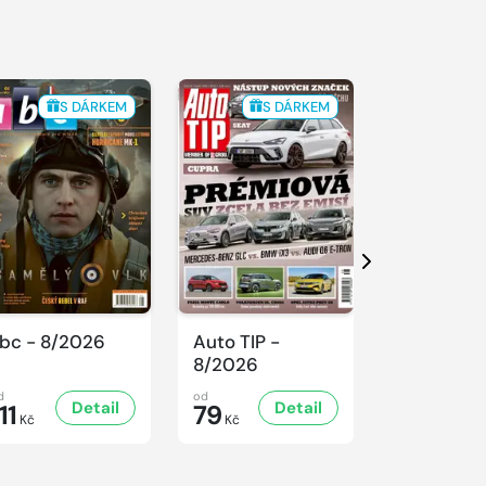
S DÁRKEM
S DÁRKEM
S 
Další
bc - 8/2026
Auto TIP -
Sluníčko -
8/2026
8/2026
d
od
od
Detail
Detail
D
11
79
47
Kč
Kč
Kč