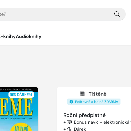
E-knihy
Audioknihy
Tištěné
S DÁRKEM
Poštovné a balné ZDARMA
Roční předplatné
+
Bonus navíc - elektronická
+
Dárek