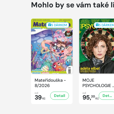
Mohlo by se vám také l
S DÁRKEM
S DÁRKE
Mateřídouška -
MOJE
8/2026
PSYCHOLOGIE 
8/2026
od
od
Detail
Detail
39
95,
20
Kč
Kč