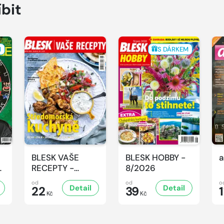
íbit
M
S DÁRKEM
BLESK VAŠE
BLESK HOBBY -
a
-
RECEPTY -
8/2026
8/2026
od
od
o
Detail
Detail
22
39
1
Kč
Kč