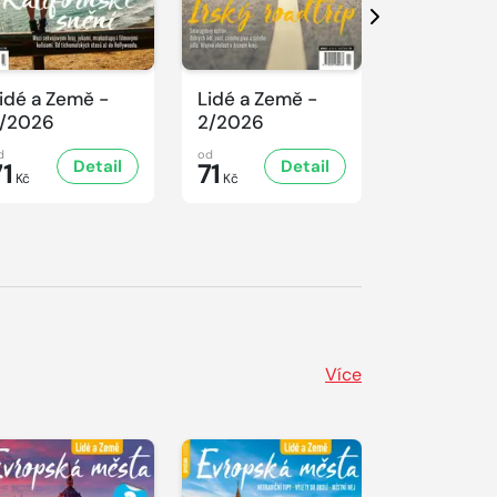
Další
idé a Země -
Lidé a Země -
Lidé a Ze
/2026
2/2026
1/2026
d
od
od
Detail
Detail
D
71
71
71
Kč
Kč
Kč
Více