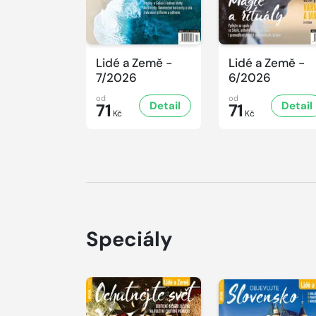
Lidé a Země -
Lidé a Země -
7/2026
6/2026
od
od
Detail
Detail
71
71
Kč
Kč
Speciály