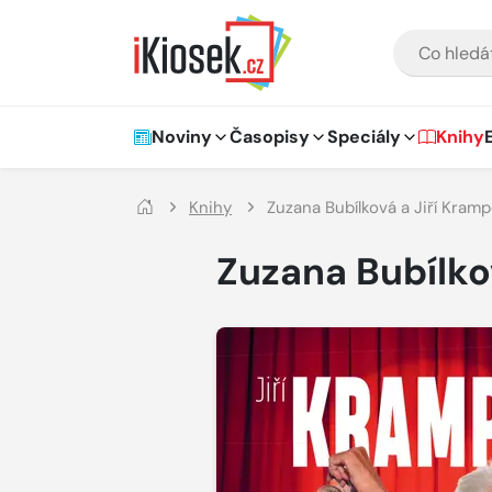
Přejít na hlavní obsah
VYHLEDÁVÁNÍ
Hlavní navigace
Noviny
Časopisy
Speciály
Knihy
Knihy
Zuzana Bubílková a Jiří Kramp
Zuzana Bubílkov