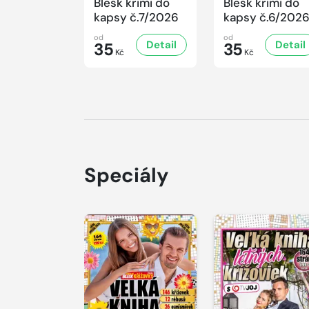
Blesk krimi do
Blesk krimi do
kapsy č.7/2026
kapsy č.6/202
od
od
Detail
Detail
35
35
Kč
Kč
Speciály