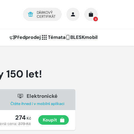
DÁRKOVÝ
CERTIFIKÁT
0
Předprodej
Témata
BLESKmobil
 150 let!
Elektronické
Čtěte ihned i v mobilní aplikaci
274
Kč
Koupit
ená cena:
379 Kč