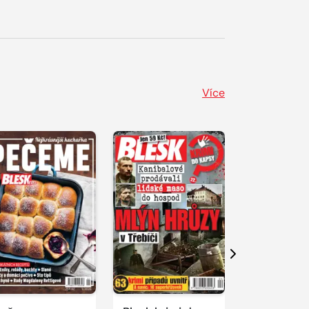
Více
Další