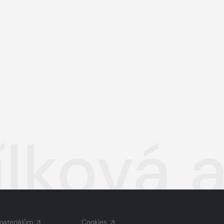
lková a
materiálům
Cookies