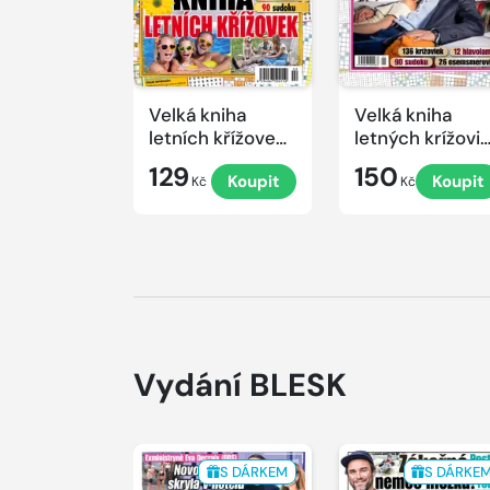
Velká kniha
Velká kniha
letních křížovek
letných krížovi
2026
s TV JOJ 2026
129
150
Koupit
Koupit
Kč
Kč
Vydání BLESK
S DÁRKEM
S DÁRKE