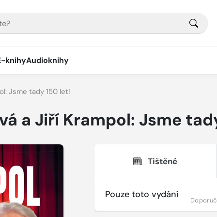
E-knihy
Audioknihy
ol: Jsme tady 150 let!
á a Jiří Krampol: Jsme tady
Tištěné
Pouze toto vydání
Doporuč