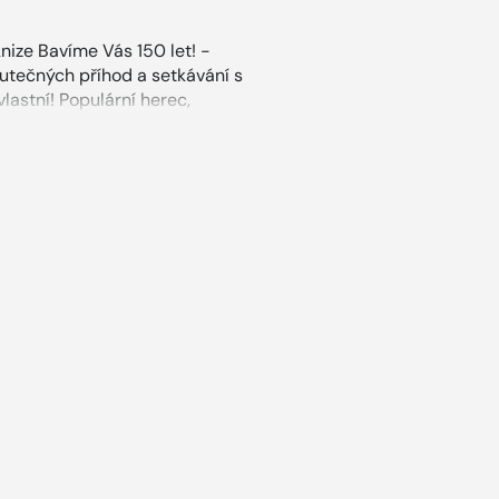
knize Bavíme Vás 150 let! -
kutečných příhod a setkávání s
lastní! Populární herec,
tirička a glosátorka utvořili
ru zábavy, jakou představoval jejich