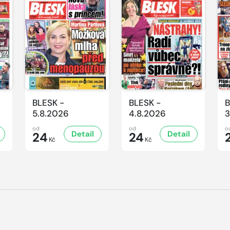
BLESK -
BLESK -
B
5.8.2026
4.8.2026
3
od
od
o
Detail
Detail
24
24
Kč
Kč