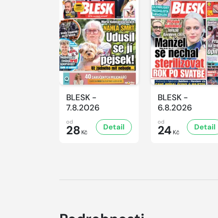
BLESK -
BLESK -
7.8.2026
6.8.2026
od
od
Detail
Detail
28
24
Kč
Kč