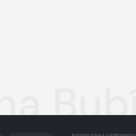
a Bubí
Autorská práva k publikovaným 