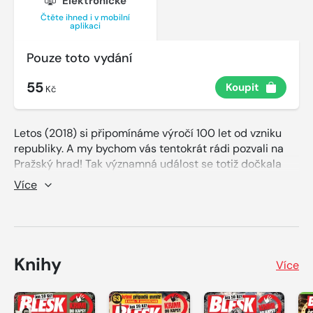
Elektronické
Čtěte ihned i v mobilní
aplikaci
Pouze toto vydání
55
Koupit
Kč
Letos (2018) si připomínáme výročí 100 let od vzniku
republiky. A my bychom vás tentokrát rádi pozvali na
Pražský hrad! Tak významná událost se totiž dočkala
unikátního výstavního projektu, který tady sto let nebyl,
Více
a podle organizátorů ani dalších sto let nebude!
Naskytne se vám příležitost vidět jednou za život, na
jednom místě a v jasných souvislostech zcela jedinečné
exponáty, z nichž řada bude vystavena vůbec poprvé.
Mimořádnost výstav k výročí republiky je navíc
Knihy
Více
podtržena i symbolickým vstupným.