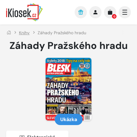
Přejít na hlavní obsah
0
Knihy
Záhady Pražského hradu
Záhady Pražského hradu
Ukázka