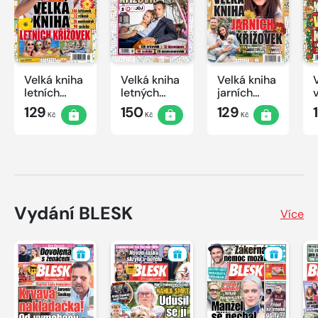
Velká kniha
Velká kniha
Velká kniha
letních
letných
jarních
křížovek
krížoviek s
křížovek
129
150
129
Kč
Kč
Kč
2026
TV JOJ
2026
2026
Vydání BLESK
Více