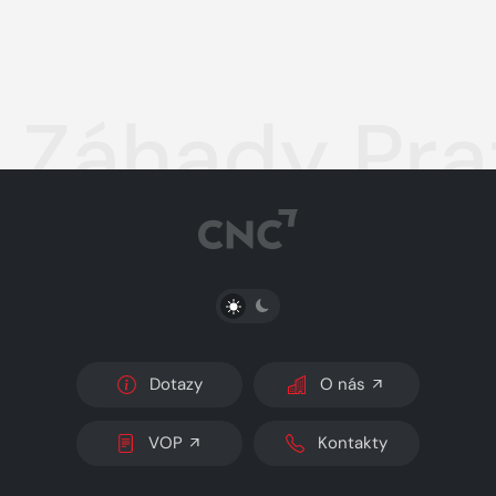
Záhady Pra
PŘEPNOUT SVĚTLÝ/TMAVÝ REŽIM
Dotazy
O nás
VOP
Kontakty