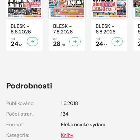
BLESK -
BLESK -
BLESK -
8.8.2026
7.8.2026
6.8.2026
od
od
od
24
28
24
Kč
Kč
Kč
Podrobnosti
Publikováno:
1.6.2018
Počet stran:
134
Formát:
Elektronické vydání
Kategorie:
Knihy