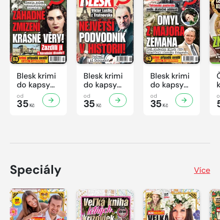
Blesk krimi
Blesk krimi
Blesk krimi
do kapsy
do kapsy
do kapsy
č.7/2026
č.6/2026
č.5/2026
od
od
od
35
35
35
Kč
Kč
Kč
Speciály
Více