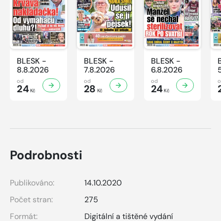
BLESK -
BLESK -
BLESK -
8.8.2026
7.8.2026
6.8.2026
od
od
od
24
28
24
Kč
Kč
Kč
Podrobnosti
Publikováno:
14.10.2020
Počet stran:
275
Formát:
Digitální a tištěné vydání