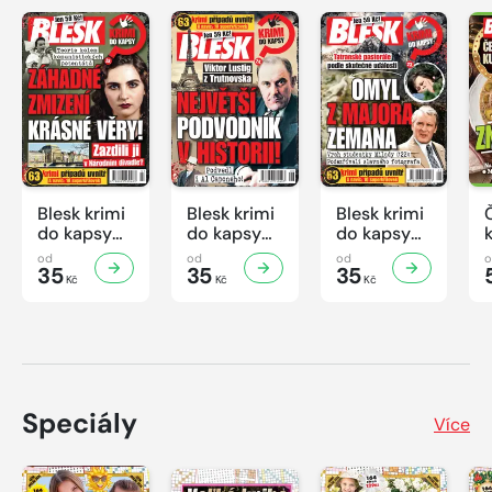
barevných fotografií, které dokreslují pohled na jednu
z našich nejvýraznějších hereckých osobností
současnosti.
Blesk krimi
Blesk krimi
Blesk krimi
do kapsy
do kapsy
do kapsy
č.7/2026
č.6/2026
č.5/2026
od
od
od
35
35
35
Kč
Kč
Kč
Speciály
Více