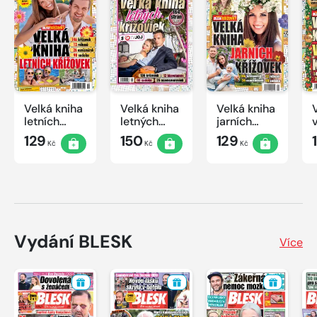
Velká kniha
Velká kniha
Velká kniha
letních
letných
jarních
křížovek
krížoviek s
křížovek
129
150
129
Kč
Kč
Kč
2026
TV JOJ
2026
2026
Vydání BLESK
Více