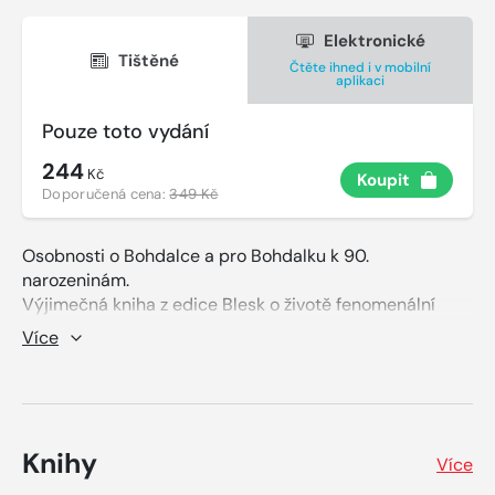
Elektronické
Tištěné
Čtěte ihned i v mobilní
aplikaci
Pouze toto vydání
244
Kč
Koupit
Doporučená cena:
349 Kč
Osobnosti o Bohdalce a pro Bohdalku k 90.
narozeninám.
Výjimečná kniha z edice Blesk o životě fenomenální
Jiřiny Bohdalové. Provází čtenáře zásadními životními
Více
okamžiky oblíbené české herečky, ale dává prostor i
jejím blízkým. Upřímně a bez obalu se o slavné herečce
rozpovídalo přes šest desítek osobností. Simona
Stašová, Jiří Suchý, Dagmar Havlová, Karel Šíp, Jan
Hrušínský, Martin Dejdar, Zdeněk Zelenka, Jiří Lábus a
Knihy
Více
mnozí další. Kniha také obsahuje přes 150 černobílých a