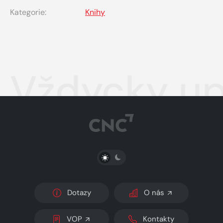
Kategorie:
Knihy
Vždycky up
PŘEPNOUT SVĚTLÝ/TMAVÝ REŽIM
Dotazy
O nás
VOP
Kontakty