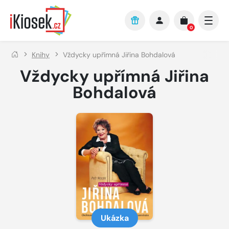
Přejít na hlavní obsah
0
Knihy
Vždycky upřímná Jiřina Bohdalová
Vždycky upřímná Jiřina
Bohdalová
Ukázka