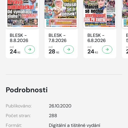
BLESK -
BLESK -
BLESK -
8.8.2026
7.8.2026
6.8.2026
od
od
od
24
28
24
Kč
Kč
Kč
Podrobnosti
Publikováno:
26.10.2020
Počet stran:
288
Formát:
Digitální a tištěné vydání