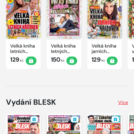
Velká kniha
Velká kniha
Velká kniha
letních
letných
jarních
křížovek
krížoviek s
křížovek
129
150
129
Kč
Kč
Kč
2026
TV JOJ
2026
2026
Vydání BLESK
Více