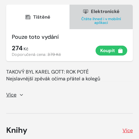
Elektronické
Tištěné
Čtěte ihned i v mobilní
aplikaci
Pouze toto vydání
274
Kč
Koupit
Doporučená cena:
379 Kč
TAKOVÝ BYL KAREL GOTT: ROK POTÉ
Nejslavnější zpěvák očima přátel a kolegů
Rozšířené a doplněné knižní vydání rozhovorů s přáteli a
Více
kolegy Karla Gotta.
Vzniklo rok po jeho smrti a umělec zde znovu ožívá
prostřednictvím vzpomínek a vyprávění Jiřiny
Bohdalové, Milana Lasici, Marty Kubišové, Jiřího
Krampola, Lucie Bílé a čtyřiceti dalších osobností, které
Knihy
Více
mu byly nablízku.