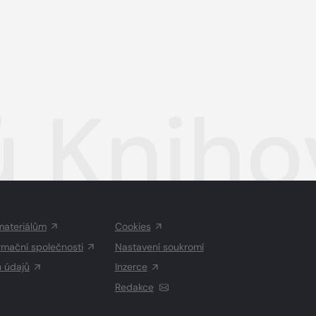
ů Kniho
materiálům
Cookies
rmační společnosti
Nastavení soukromí
h údajů
Inzerce
Redakce