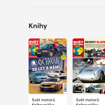
Knihy
Svět motorů
Svět motorů
Knihovnička
Knihovnička