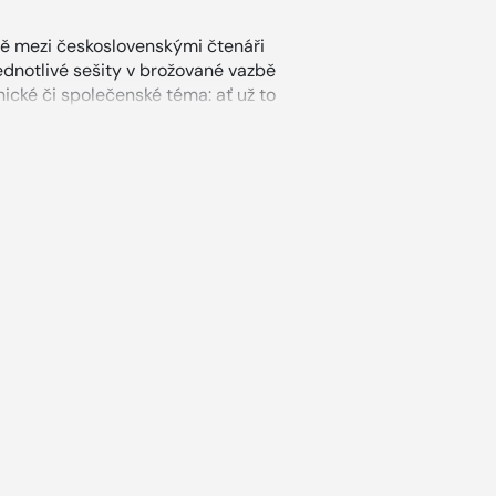
bě mezi československými čtenáři
ednotlivé sešity v brožované vazbě
ické či společenské téma: ať už to
volenou, tipy pro co nejúspornější
 volně dostupných automobilů na
 se edice Knihovnička Světa
ím jezdí? Co na sebe práskli jen