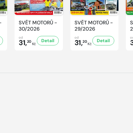
-
SVĚT MOTORŮ -
SVĚT MOTORŮ -
S
30/2026
29/2026
2
od
od
o
Detail
Detail
31,
31,
3
20
20
Kč
Kč