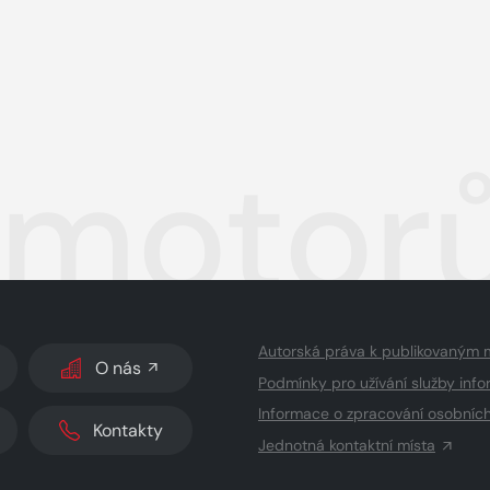
 motor
Autorská práva k publikovaným 
O nás
Podmínky pro užívání služby info
Informace o zpracování osobníc
Kontakty
Jednotná kontaktní místa