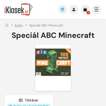
Přejít na hlavní obsah
0
Knihy
Speciál ABC Minecraft
Speciál ABC Minecraft
Tištěné