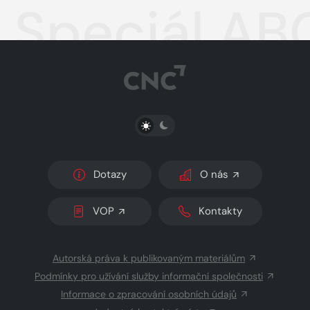
Speciál AB
PŘEPNOUT SVĚTLÝ/TMAVÝ REŽIM
Dotazy
O nás
VOP
Kontakty
Autorská práva k publikovaným materiálům
Podmínky pro užívání služby informační společnosti
Informace o zpracování osobních údajů