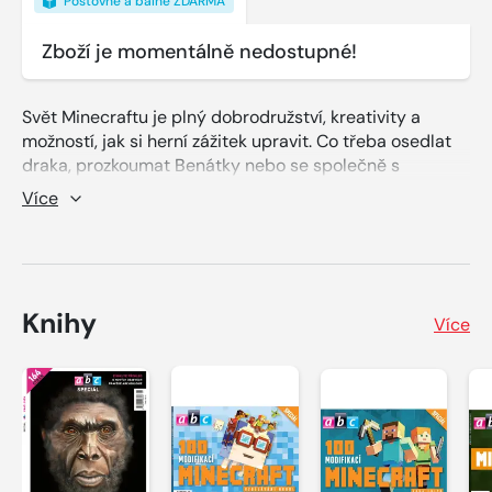
Poštovné a balné ZDARMA
Zboží je momentálně nedostupné!
Svět Minecraftu je plný dobrodružství, kreativity a
možností, jak si herní zážitek upravit. Co třeba osedlat
draka, prozkoumat Benátky nebo se společně s
kamarády vydat na výpravu za prehistorickými ještěry?
Více
Ve speciálu ABC najdete rovnou stovku doplňků, které
udělají vaše hraní Minecraftu zábavnější a stejně
potrhlé, jako byl Minecraft film!
Knihy
Více