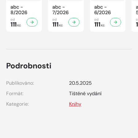
abc -
abc -
abc -
8/2026
7/2026
6/2026
od
od
od
111
111
111
1
Kč
Kč
Kč
Podrobnosti
Publikováno:
20.5.2025
Formát:
Tištěné vydání
Kategorie:
Knihy