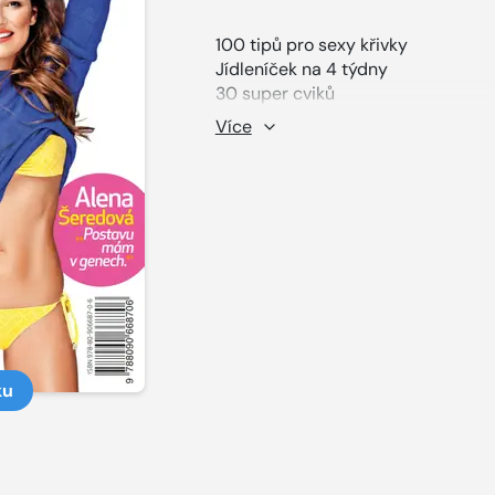
100 tipů pro sexy křivky
Jídleníček na 4 týdny
30 super cviků
Kardio plán
Více
Zrychlete svůj metabolismus
Alena Šeredová "Postavu mám v g
ku