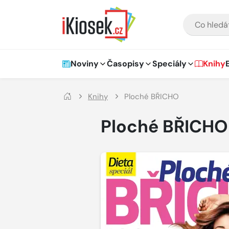
Přejít na hlavní obsah
VYHLEDÁVÁNÍ
Hlavní navigace
Noviny
Časopisy
Speciály
Knihy
Knihy
Ploché BŘICHO
Ploché BŘICHO