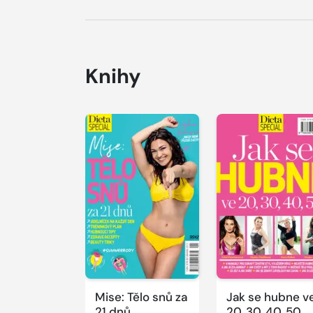
Knihy
Mise: Tělo snů za
Jak se hubne v
21 dnů
20, 30, 40, 50