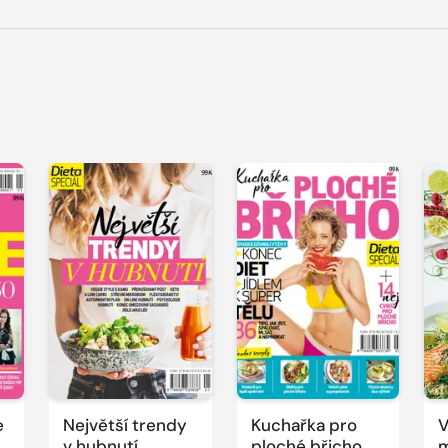
e
Největší trendy
Kuchařka pro
V
v hubnutí
ploché břicho
m