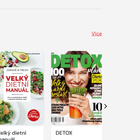
Více
Další
elký dietní
DETOX
Sexy ZAD
anuál