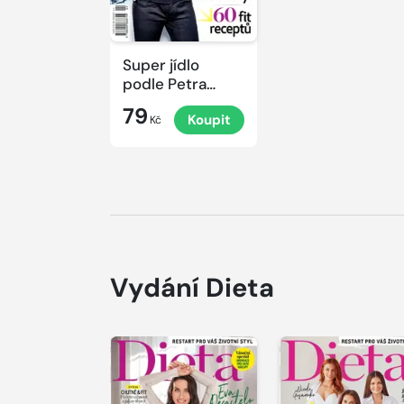
Super jídlo
podle Petra
Havlíčka
79
Koupit
Kč
Vydání Dieta