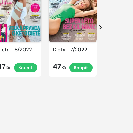
Další
ieta - 8/2022
Dieta - 7/2022
Dieta - 6
47
47
47
Koupit
Koupit
K
Kč
Kč
Kč