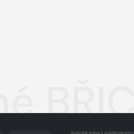
hé BŘI
Autorská práva k publikovaným 