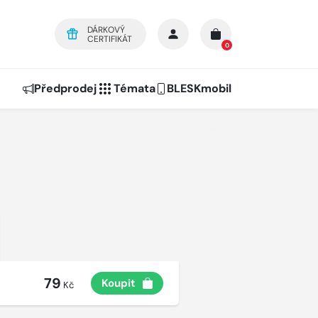
DÁRKOVÝ
CERTIFIKÁT
0
Předprodej
Témata
BLESKmobil
79
Koupit
Kč