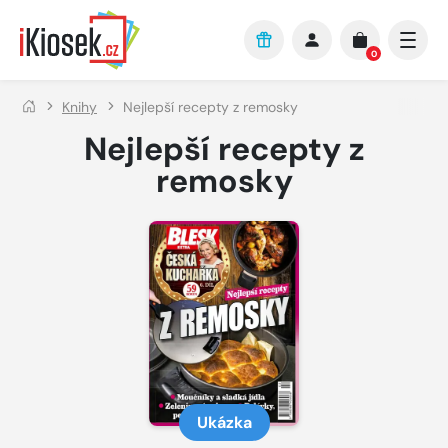
Přejít na hlavní obsah
0
Knihy
Nejlepší recepty z remosky
Nejlepší recepty z
remosky
Ukázka