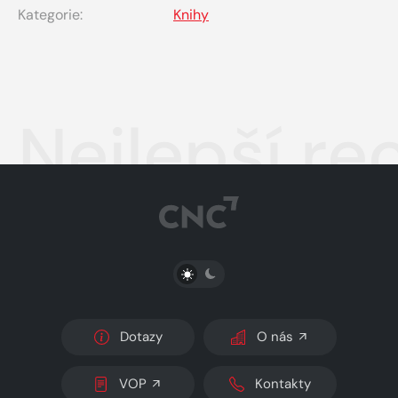
Kategorie:
Knihy
Nejlepší r
PŘEPNOUT SVĚTLÝ/TMAVÝ REŽIM
Dotazy
O nás
VOP
Kontakty