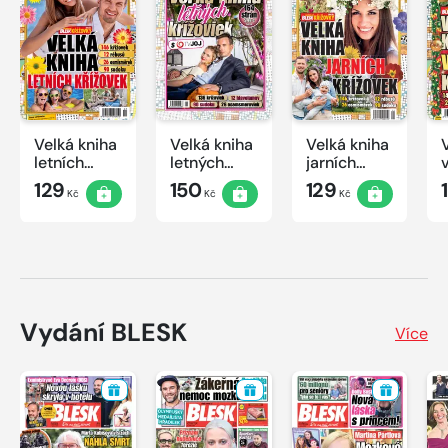
Velká kniha
Velká kniha
Velká kniha
letních
letných
jarních
křížovek
krížoviek s
křížovek
129
150
129
Kč
Kč
Kč
2026
TV JOJ
2026
2026
Vydání BLESK
Více