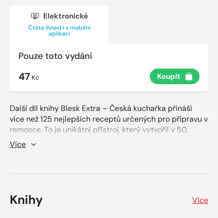
Elektronické
Čtěte ihned i v mobilní
aplikaci
Pouze toto vydání
47
Koupit
Kč
Další díl knihy Blesk Extra – Česká kuchařka přináší
více než 125 nejlepších receptů určených pro přípravu v
remosce. To je unikátní přístroj, který vytvořil v 50.
letech český elektrotechnik Oldřich Homuta a jenž
Více
funguje jako elektrický hrnec i trouba. V naší kuchařce
čtenáři najdou v první řadě moučníky a sladká jídla,
které se v remosce připravují asi nejčastěji. Zároveň se
ale přesvědčí, že v ní lze uvařit i polévky, péci či dusit
maso a zeleninové pokrmy nebo udělat nejrůznější
Knihy
Více
chuťovky. Recepty jsou doprovázeny fotografiemi,
nechybí ani pár slov o historii remosky, současných