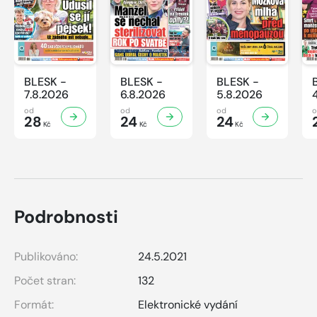
BLESK -
BLESK -
BLESK -
7.8.2026
6.8.2026
5.8.2026
od
od
od
28
24
24
Kč
Kč
Kč
Podrobnosti
Publikováno:
24.5.2021
Počet stran:
132
Formát:
Elektronické vydání