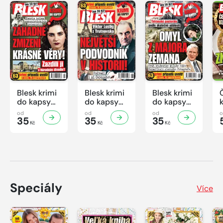
produktech i pár dobrých rad, aby se v kuchyni dařilo.
Blesk krimi
Blesk krimi
Blesk krimi
do kapsy
do kapsy
do kapsy
č.7/2026
č.6/2026
č.5/2026
od
od
od
35
35
35
Kč
Kč
Kč
Speciály
Více