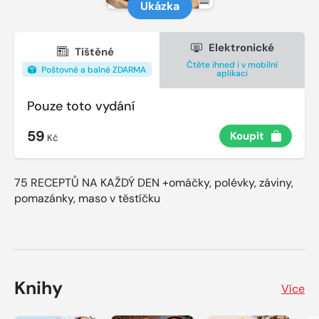
Ukázka
Elektronické
Tištěné
Čtěte ihned i v mobilní
Poštovné a balné ZDARMA
aplikaci
Pouze toto vydání
59
Koupit
Kč
75 RECEPTŮ NA KAŽDÝ DEN +omáčky, polévky, záviny,
pomazánky, maso v těstíčku
Knihy
Více