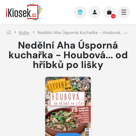
Přejít na hlavní obsah
0
Knihy
Nedělní Aha Úsporná kuchařka - Houbová... od hří
Nedělní Aha Úsporná
kuchařka - Houbová... od
hříbků po lišky