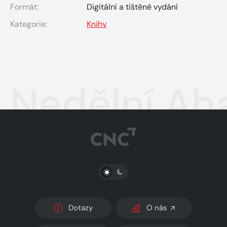
Formát:
Digitální a tištěné vydání
Kategorie:
Knihy
Nedělní Aha
PŘEPNOUT SVĚTLÝ/TMAVÝ REŽIM
Dotazy
O nás