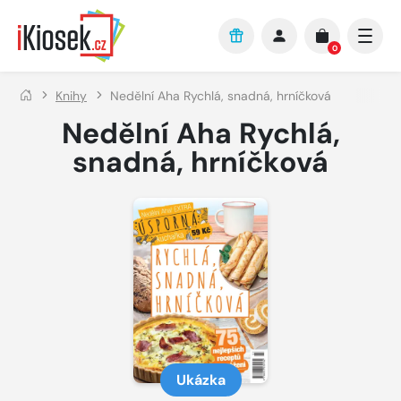
Přejít na hlavní obsah
0
Knihy
Nedělní Aha Rychlá, snadná, hrníčková
Nedělní Aha Rychlá,
snadná, hrníčková
Ukázka