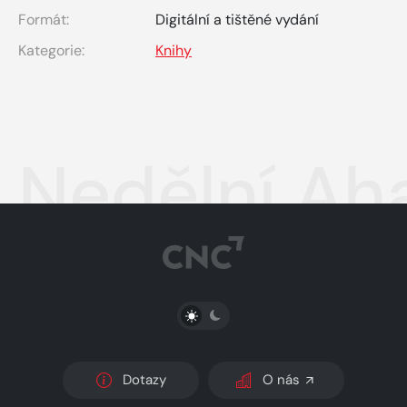
Formát:
Digitální a tištěné vydání
Kategorie:
Knihy
Nedělní Aha
PŘEPNOUT SVĚTLÝ/TMAVÝ REŽIM
Dotazy
O nás