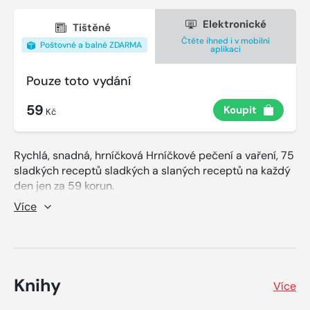
Elektronické
Tištěné
Čtěte ihned i v mobilní
Poštovné a balné ZDARMA
aplikaci
Pouze toto vydání
59
Koupit
Kč
Rychlá, snadná, hrníčková Hrníčkové pečení a vaření, 75
sladkých receptů sladkých a slaných receptů na každý
den jen za 59 korun.
Více
Najdete zde recepty např.: Věnečky z odpalovaného
těsta, hrnková bábovka s margotkou, švestkový koláč,
šachovnicová roláda, naříznuté bochníčky, koláč s
tvarohem, hrníčkový mazanec, minidortíčky, ananasové
řezy s ořechy, ovocné nanuky nebo buchtičky s krémem
Knihy
Více
z remosky a spoustu jiných skvělých receptů.