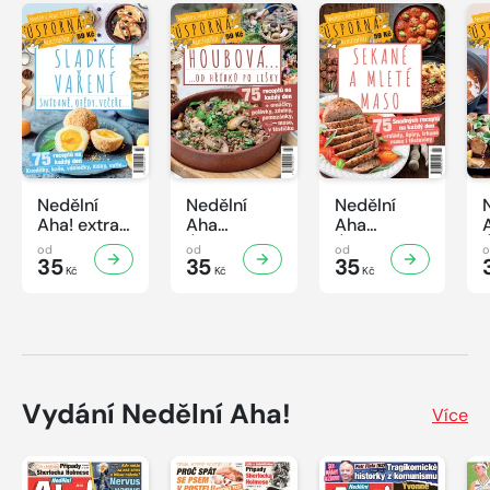
Nedělní
Nedělní
Nedělní
Aha! extra
Aha
Aha
č.3/2026
Úsporná
Úsporná
od
od
od
Úsporná
35
kuchařka -
35
kuchařka
35
Kč
Kč
Kč
kuchařka -
Houbová...
Sekané a
Sladké
od hříbků
mleté
vaření
po lišky
maso
Vydání Nedělní Aha!
Více