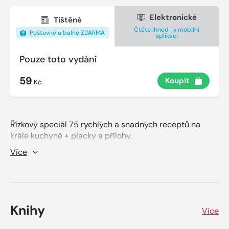
Elektronické
Tištěné
Čtěte ihned i v mobilní
Poštovné a balné ZDARMA
aplikaci
Pouze toto vydání
59
Koupit
Kč
Řízkový speciál 75 rychlých a snadných receptů na
krále kuchyně + placky a přílohy.
Holandské řízky, řízky naruby, kuřecí řízky v těstíčku,
Více
řízky z hub, játrové řízečky, studentský řízek,
karbanátky, stripsy, cuketové placky, kuřecí nugetky a
spoustu jiných receptů.
Knihy
Více