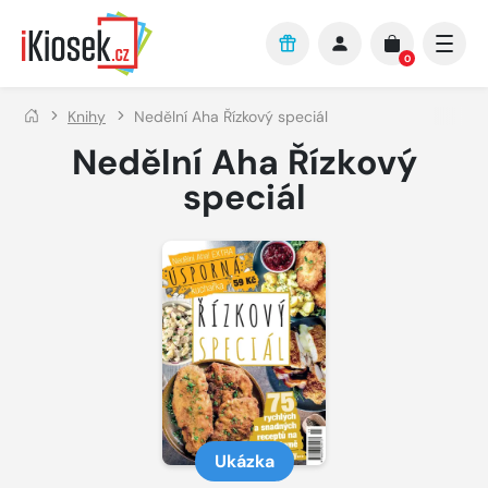
Přejít na hlavní obsah
0
Knihy
Nedělní Aha Řízkový speciál
Nedělní Aha Řízkový
speciál
Ukázka