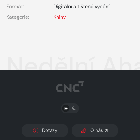
Formát:
Digitální a tištěné vydání
Kategorie:
Knihy
Nedělní Aha
PŘEPNOUT SVĚTLÝ/TMAVÝ REŽIM
Dotazy
O nás