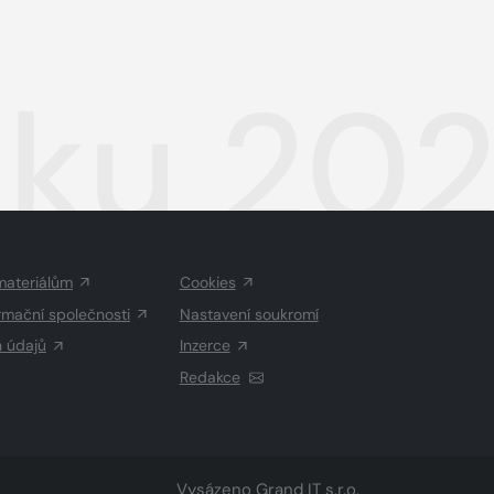
sku 20
materiálům
Cookies
rmační společnosti
Nastavení soukromí
h údajů
Inzerce
Redakce
Vysázeno
Grand IT s.r.o.