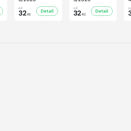
od
od
o
Detail
Detail
32
32
Kč
Kč