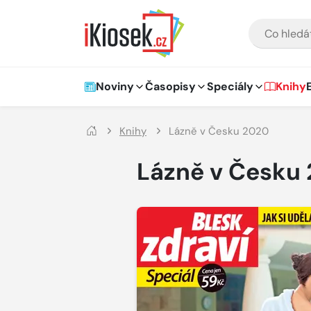
Přejít na hlavní obsah
VYHLEDÁVÁNÍ
Hlavní navigace
Noviny
Časopisy
Speciály
Knihy
Knihy
Lázně v Česku 2020
Lázně v Česku