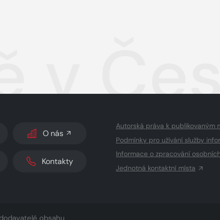
ě v Če
Autorská práva k publikovaným 
O nás
Podmínky pro užívání služby info
Informace o zpracování osobníc
Kontakty
Jednotná kontaktní místa
dodavatelé obsahu