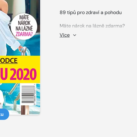
89 tipů pro zdraví a pohodu
Máte nárok na lázně zdarma?
Více
* Extra pobyty na hubnutí
* Léčivé slovenské prameny
* Co si zabalit s sebou?
ku