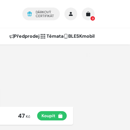
DÁRKOVÝ
CERTIFIKÁT
0
Předprodej
Témata
BLESKmobil
47
Koupit
Kč