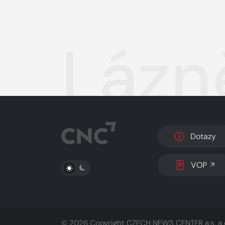
Lázn
Dotazy
PŘEPNOUT SVĚTLÝ/TMAVÝ REŽIM
VOP
© 2026 Copyright
CZECH NEWS CENTER a.s.
a 