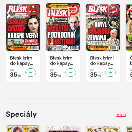
bossové a politici.
Vítejte v českém prostředí devadesátých let a sledujte
pětadvacet let života tří kamarádů.
Blesk krimi
Blesk krimi
Blesk krimi
do kapsy
do kapsy
do kapsy
č.7/2026
č.6/2026
č.5/2026
od
od
od
35
35
35
Kč
Kč
Kč
Speciály
Více