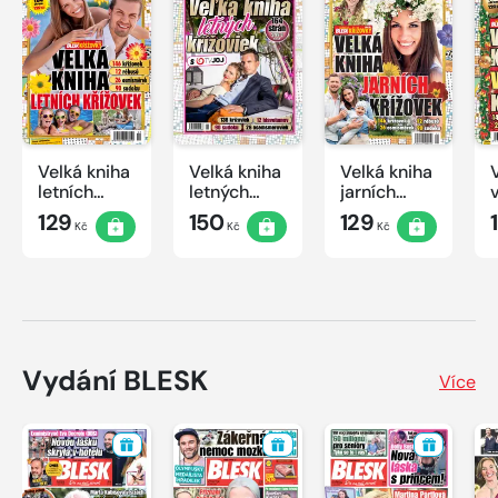
Velká kniha
Velká kniha
Velká kniha
letních
letných
jarních
křížovek
krížoviek s
křížovek
129
150
129
Kč
Kč
Kč
2026
TV JOJ
2026
2026
Vydání BLESK
Více