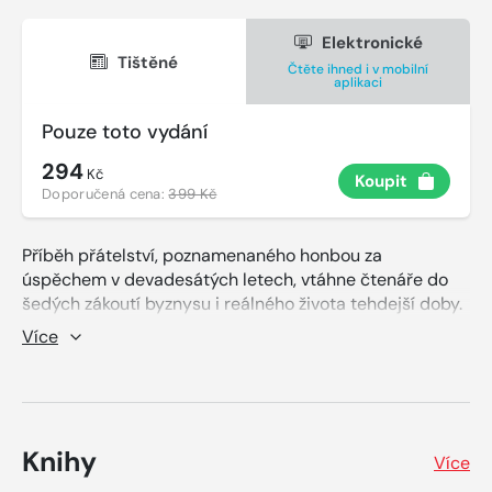
Elektronické
Tištěné
Čtěte ihned i v mobilní
aplikaci
Pouze toto vydání
294
Kč
Koupit
Doporučená cena:
399 Kč
Příběh přátelství, poznamenaného honbou za
úspěchem v devadesátých letech, vtáhne čtenáře do
šedých zákoutí byznysu i reálného života tehdejší doby.
Tři snílci stoupají po společenském žebříčku nehledě na
Více
důsledky, které je mohou dostihnout. Dvacet pět let
trvající let vzhůru. Může to skončit dobře?
Autentické vyprávění nás přenese do světa velkých
peněz, rychlých aut a krásných žen, ale také alkoholu a
Knihy
Více
drog. Do prostředí, ve kterém vyrůstali i někteří dnešní