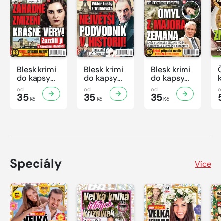
Blesk krimi
Blesk krimi
Blesk krimi
do kapsy
do kapsy
do kapsy
č.7/2026
č.6/2026
č.5/2026
od
od
od
35
35
35
Kč
Kč
Kč
Speciály
Více