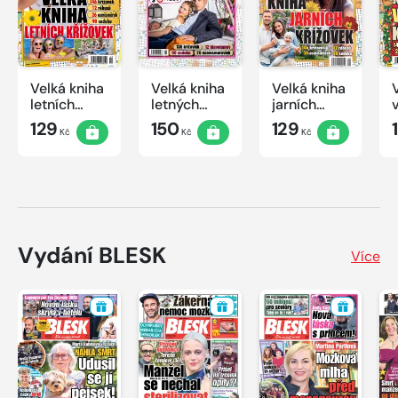
Velká kniha
Velká kniha
Velká kniha
letních
letných
jarních
křížovek
krížoviek s
křížovek
129
150
129
Kč
Kč
Kč
2026
TV JOJ
2026
2026
Vydání BLESK
Více