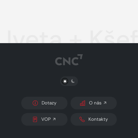
Iveta + Kše
PŘEPNOUT SVĚTLÝ/TMAVÝ REŽIM
Dotazy
O nás
VOP
Kontakty