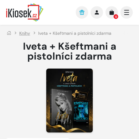
Přejít na hlavní obsah
0
Knihy
Iveta + Kšeftmani a pistolníci zdarma
Iveta + Kšeftmani a
pistolníci zdarma