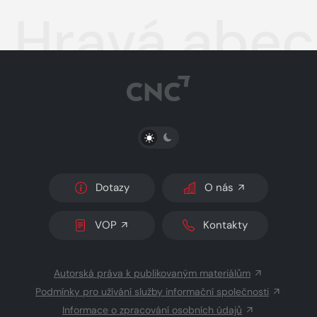
Hravá abe
PŘEPNOUT SVĚTLÝ/TMAVÝ REŽIM
Dotazy
O nás
VOP
Kontakty
Autorská práva k publikovaným materiálům
Podmínky pro užívání služby informační společnosti
Informace o zpracování osobních údajů