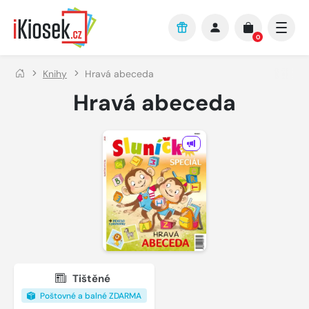
Přejít na hlavní obsah
0
Knihy
Hravá abeceda
Hravá abeceda
Tištěné
Poštovné a balné ZDARMA