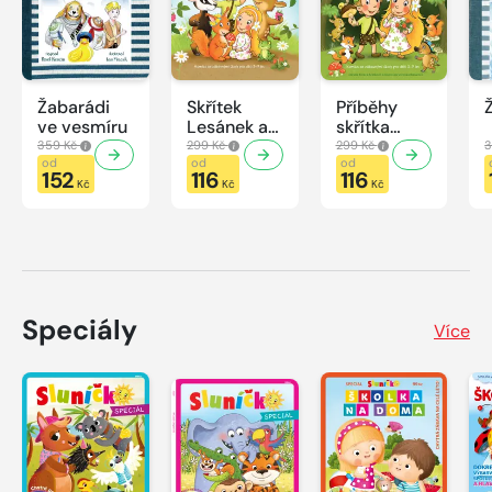
Žabarádi
Skřítek
Příběhy
ve vesmíru
Lesánek a
skřítka
zvířátka
Lesánka
359 Kč
299 Kč
299 Kč
3
od
od
od
152
116
116
Kč
Kč
Kč
Speciály
Více