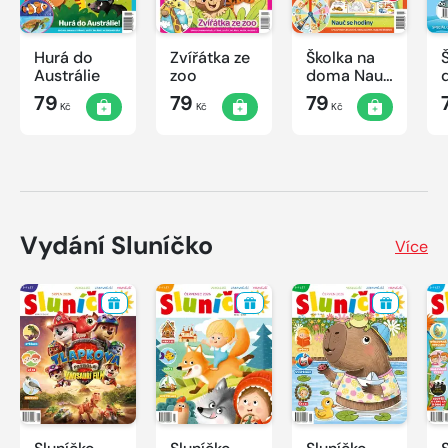
Hurá do
Zvířátka ze
Školka na
Austrálie
zoo
doma Nauč
se hodiny
79
79
79
Kč
Kč
Kč
Vydání Sluníčko
Více