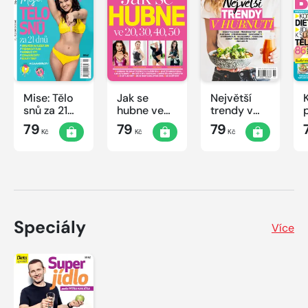
totiž nejen vašemu domu či bytu, ale i vám. Je to tak
snadné, tak vzhůru na detox.
Mise: Tělo
Jak se
Největší
snů za 21
hubne ve
trendy v
dnů
20, 30, 40,
hubnutí
79
79
79
Kč
Kč
Kč
50
Speciály
Více