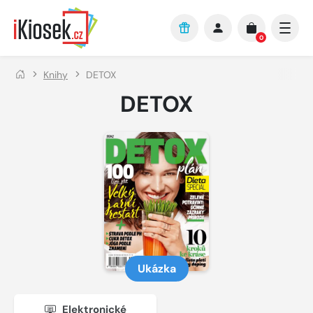
Přejít na hlavní obsah
0
Knihy
DETOX
DETOX
Ukázka
Elektronické