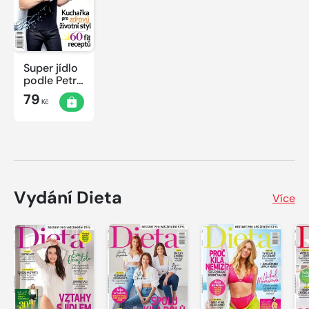
Super jídlo
podle Petra
Havlíčka
79
Kč
Vydání Dieta
Více