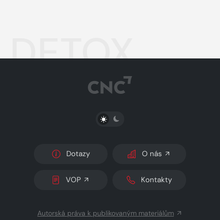
DETOX
PŘEPNOUT SVĚTLÝ/TMAVÝ REŽIM
Dotazy
O nás
VOP
Kontakty
Autorská práva k publikovaným materiálům