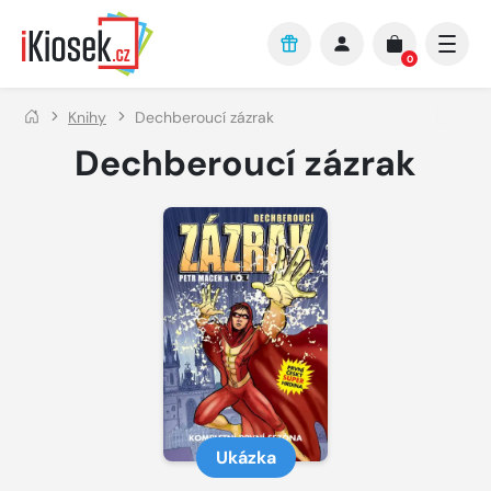
Přejít na hlavní obsah
0
Knihy
Dechberoucí zázrak
Dechberoucí zázrak
Ukázka