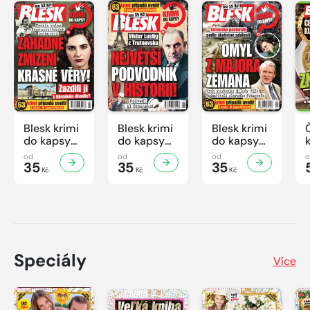
podobě zajímavostí ze „zákulisí“. V duchu komiksového
žánru krásně zpracovaná kniha je určena nejen
sběratelům a fanouškům komiksu.
Blesk krimi
Blesk krimi
Blesk krimi
do kapsy
do kapsy
do kapsy
č.7/2026
č.6/2026
č.5/2026
od
od
od
35
35
35
Kč
Kč
Kč
Speciály
Více