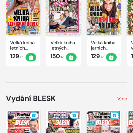
Velká kniha
Velká kniha
Velká kniha
letních
letných
jarních
křížovek
krížoviek s
křížovek
129
150
129
Kč
Kč
Kč
2026
TV JOJ
2026
2026
Vydání BLESK
Více