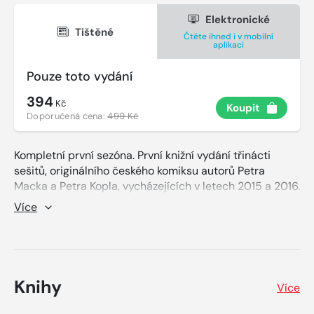
Elektronické
Tištěné
Čtěte ihned i v mobilní
aplikaci
Pouze toto vydání
394
Kč
Koupit
Doporučená cena:
499 Kč
Kompletní první sezóna. První knižní vydání třinácti
sešitů, originálního českého komiksu autorů Petra
Macka a Petra Kopla, vycházejících v letech 2015 a 2016.
Komiks se odehrává v českých kulisách, s postavami
Více
české historie a popkultury a s prvním českým
superhrdinou, ale staví na principu amerického komiksu.
Superhrdina Zázrak se učí ovládat své schopnosti, má
protivníky i spojence, přítomna je láska, přátelství i
zjištění, že se super schopnostmi přichází velká
Knihy
Více
odpovědnost. Všech třináct sešitů první sezóny je v
knize chronologicky seřazeno a přidán je i bonus v