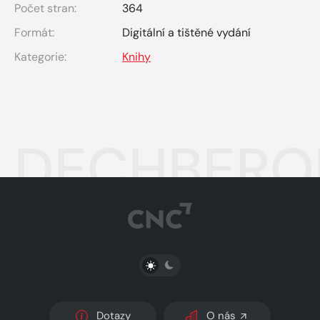
Počet stran:
364
Formát:
Digitální a tištěné vydání
Kategorie:
Knihy
DECHBEROU
PŘEPNOUT SVĚTLÝ/TMAVÝ REŽIM
Dotazy
O nás