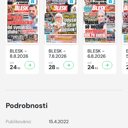
BLESK -
BLESK -
BLESK -
8.8.2026
7.8.2026
6.8.2026
od
od
od
24
28
24
Kč
Kč
Kč
Podrobnosti
Publikováno:
15.4.2022