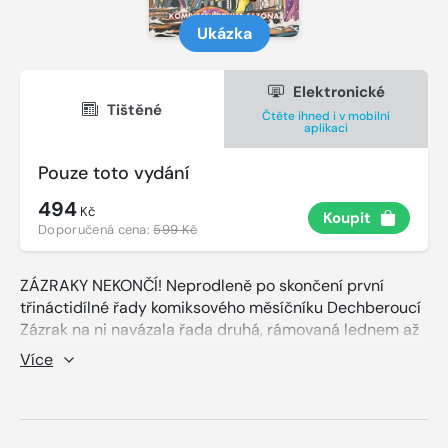
Ukázka
Elektronické
Tištěné
Čtěte ihned i v mobilní
aplikaci
Pouze toto vydání
494
Kč
Koupit
Doporučená cena:
599 Kč
ZÁZRAKY NEKONČÍ! Neprodleně po skončení první
třináctidílné řady komiksového měsíčníku Dechberoucí
Zázrak na ni navázala řada druhá, rámovaná lednem až
prosincem 2017. Scenárista Petr Macek a výtvarník Petr
Více
Kopl tak mohli pokračovat v dobrodružstvích prvního
českého superhrdiny, který přepsal dějiny tuzemského
komiksu. České legendy jako kouzelníka Žita nebo
vltavské vodníky tentokrát doplní postavy z exotické