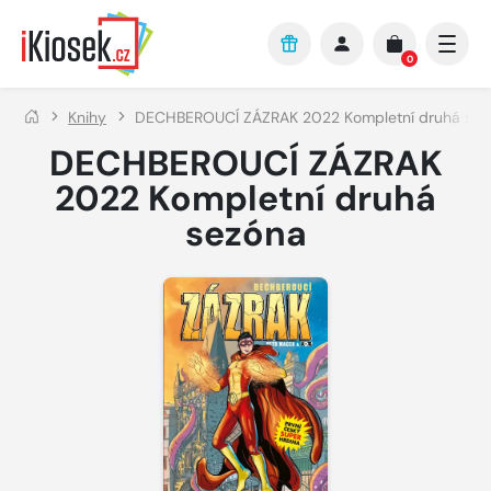
Přejít na hlavní obsah
0
Knihy
DECHBEROUCÍ ZÁZRAK 2022 Kompletní druhá sez
DECHBEROUCÍ ZÁZRAK
2022 Kompletní druhá
sezóna