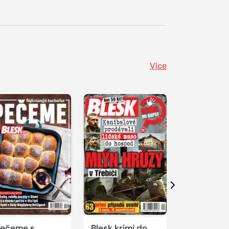
Více
Další
ečeme s
Blesk krimi do