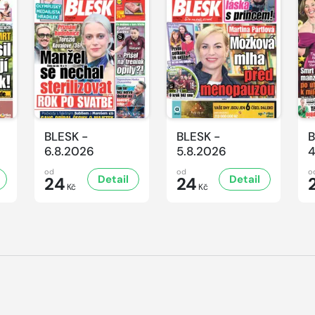
BLESK -
BLESK -
B
6.8.2026
5.8.2026
4
od
od
o
Detail
Detail
24
24
Kč
Kč