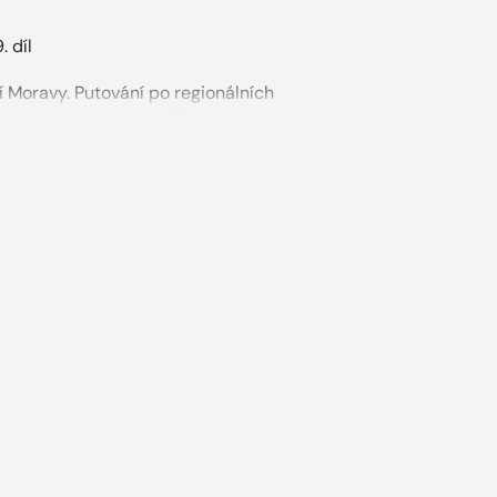
 díl
ní Moravy.
Putování po regionálních
i projektu
Blesk Extra Česká
tí. Tentokrát se
vydáme na jižní
ka. Zdejší chráněná
krajinná oblast
í i milovníky historie a
v
 jedinečné poloze je tento kraj
 ovoce a zeleniny, které se při
amozřejmě zapomenout ani na to,
. Pojďme tedy ochutnat jídla
e tu připravují. První část zahrnuje
omazánky a pečivo. V druhé jsou
do
třetí jsme zařadili moučníky,
124
receptů doprovází fotografie,
.