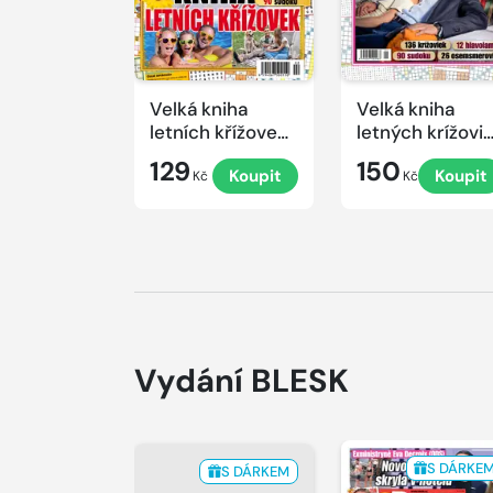
Velká kniha
Velká kniha
letních křížovek
letných krížovi
2026
s TV JOJ 2026
129
150
Koupit
Koupit
Kč
Kč
Vydání BLESK
S DÁRKE
S DÁRKEM