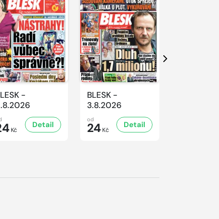
Další
LESK -
BLESK -
BLESK - 1
.8.2026
3.8.2026
d
od
od
Detail
Detail
D
24
24
24
Kč
Kč
Kč