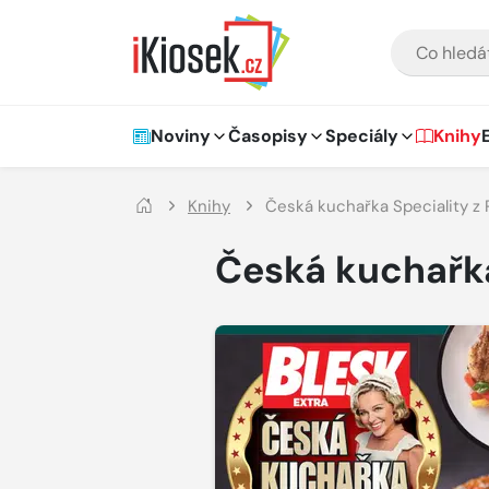
Přejít na hlavní obsah
VYHLEDÁVÁNÍ
Hlavní navigace
Noviny
Časopisy
Speciály
Knihy
Knihy
Česká kuchařka Speciality z P
Česká kuchařka 