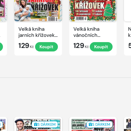
Velká kniha
Velká kniha
N
ek
jarních křížovek
vánočních
k
2026
křížovek 2025
e
129
129
Koupit
Koupit
Kč
Kč
M
S DÁRKEM
S DÁRKEM