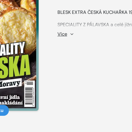
BLESK EXTRA ČESKÁ KUCHAŘKA 19.
SPECIALITY
Z PÁLAVSKA
a celé již
kuchyních České republiky v rámc
Více
kuchařka pokračuje, letos již potře
Moravu, zejména do oblasti Pálavs
nabízí úchvatnou přírodu, ale potěš
neposlední řadě také gurmány. Díky
velmi
úrodný, pěstuje se zde hodně
vaření hojně
využívají. Nesmíme s
že jde o proslulou
vinařskou oblast
tradiční i moderní kuchyně,
která s
recepty na polévky, svěží saláty,
p
hlavní chody s masem i bez něj a 
sladká jídla a zavařeniny. Celkem 
na úvod se dozvíte pár zajímavostí
ku