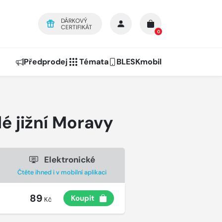
DÁRKOVÝ
CERTIFIKÁT
0
Předprodej
Témata
BLESKmobil
é jižní Moravy
Elektronické
Čtěte ihned i v mobilní aplikaci
89
Koupit
Kč