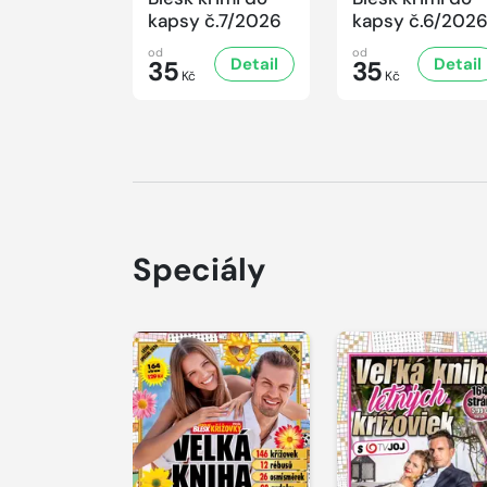
kapsy č.7/2026
kapsy č.6/202
od
od
Detail
Detail
35
35
Kč
Kč
Speciály