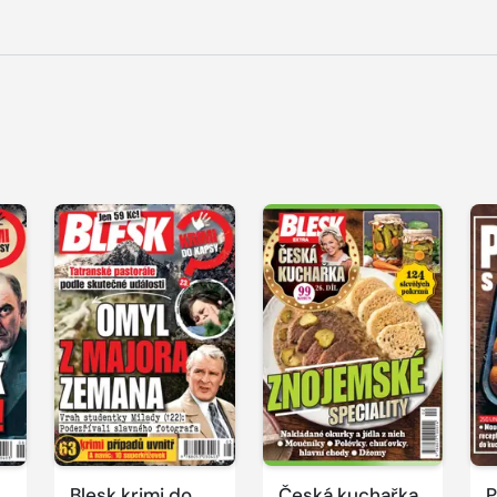
Blesk krimi do
Česká kuchařka
P