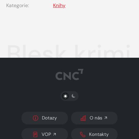
Kategorie:
Knihy
Blesk krimi
PŘEPNOUT SVĚTLÝ/TMAVÝ REŽIM
Dotazy
O nás
VOP
Kontakty