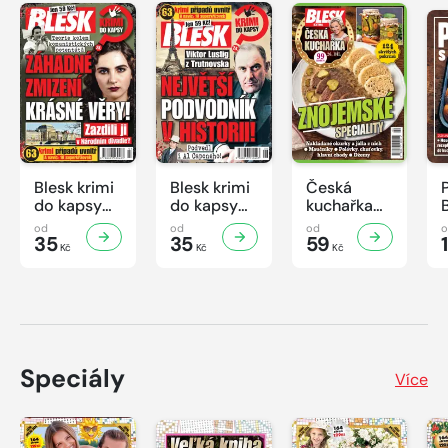
Blesk krimi
Blesk krimi
Česká
do kapsy
do kapsy
kuchařka
č.7/2026
č.6/2026
26.
od
od
od
35
35
Znojemské
59
Kč
Kč
Kč
speciality
Speciály
Více