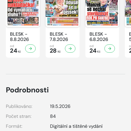
BLESK -
BLESK -
BLESK -
8.8.2026
7.8.2026
6.8.2026
od
od
od
24
28
24
Kč
Kč
Kč
Podrobnosti
Publikováno:
19.5.2026
Počet stran:
84
Formát:
Digitální a tištěné vydání