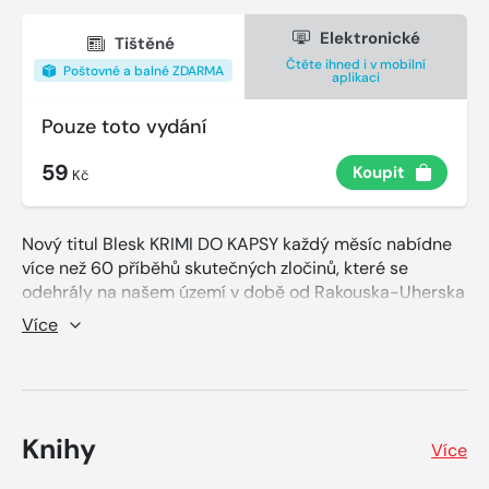
Elektronické
Tištěné
Čtěte ihned i v mobilní
Poštovné a balné ZDARMA
aplikaci
Pouze toto vydání
59
Koupit
Kč
Nový titul Blesk KRIMI DO KAPSY každý měsíc nabídne
více než 60 příběhů skutečných zločinů, které se
odehrály na našem území v době od Rakouska-Uherska
přes první republiku, éru socialismu až po divoká
Více
devadesátá léta minulého století. Kromě toho se čtenáři
mohou těšit i na deset křížovek.
Knihy
Více