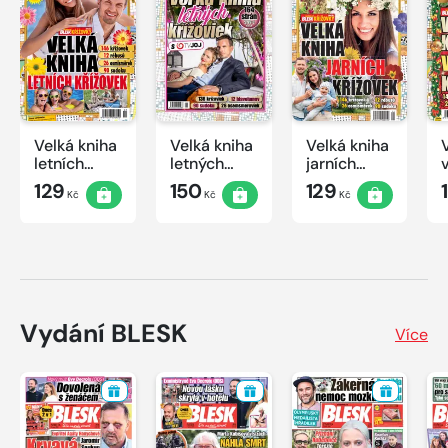
Velká kniha
Velká kniha
Velká kniha
letních
letných
jarních
křížovek
krížoviek s
křížovek
129
150
129
Kč
Kč
Kč
2026
TV JOJ
2026
2026
Vydání BLESK
Více